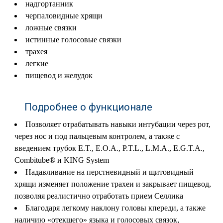
надгортанник
черпаловидные хрящи
ложные связки
истинные голосовые связки
трахея
легкие
пищевод и желудок
Подробнее о функционале
Позволяет отрабатывать навыки интубации через рот,
через нос и под пальцевым контролем, а также с
введением трубок E.T., E.O.A., P.T.L., L.M.A., E.G.T.A.,
Combitube® и KING System
Надавливание на перстневидный и щитовидный
хрящи изменяет положение трахеи и закрывает пищевод,
позволяя реалистично отработать прием Селлика
Благодаря легкому наклону головы кпереди, а также
наличию «отекшего» языка и голосовых связок,