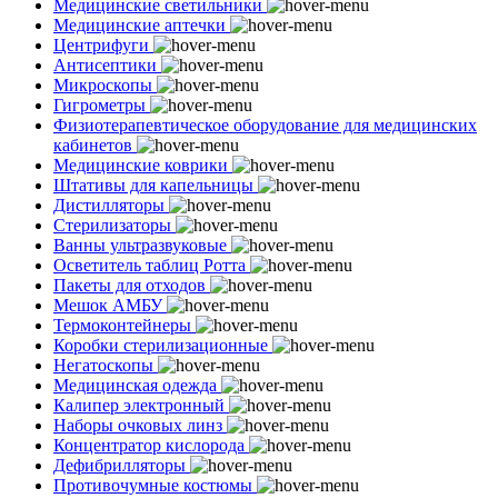
Медицинские светильники
Медицинские аптечки
Центрифуги
Антисептики
Микроскопы
Гигрометры
Физиотерапевтическое оборудование для медицинских
кабинетов
Медицинские коврики
Штативы для капельницы
Дистилляторы
Стерилизаторы
Ванны ультразвуковые
Осветитель таблиц Ротта
Пакеты для отходов
Мешок АМБУ
Термоконтейнеры
Коробки стерилизационные
Негатоскопы
Медицинская одежда
Калипер электронный
Наборы очковых линз
Концентратор кислорода
Дефибрилляторы
Противочумные костюмы