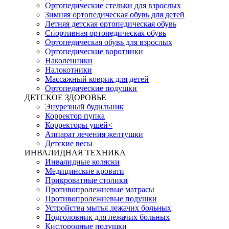
Ортопедические стельки для взрослых
Зимняя ортопедическая обувь для детей
Летняя детская ортопедическая обувь
Спортивная ортопедическая обувь
Ортопедическая обувь для взрослых
Ортопедические воротники
Наколенники
Налокотники
Массажный коврик для детей
Ортопедические подушки
ДЕТСКОЕ ЗДОРОВЬЕ
Энурезный будильник
Корректор пупка
Корректоры ушей<
Аппарат лечения желтушки
Детские весы
ИНВАЛИДНАЯ ТЕХНИКА
Инвалидные коляски
Медицинские кровати
Прикроватные столики
Противопролежневые матрасы
Противопролежневые подушки
Устройства мытья лежачих больных
Подголовник для лежачих больных
Кислородные подушки