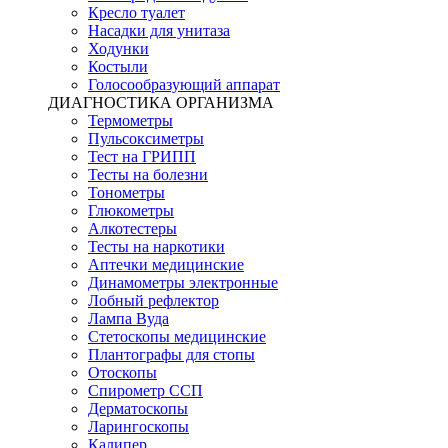
Кресло туалет
Насадки для унитаза
Ходунки
Костыли
Голосообразующий аппарат
ДИАГНОСТИКА ОРГАНИЗМА
Термометры
Пульсоксиметры
Тест на ГРИПП
Тесты на болезни
Тонометры
Глюкометры
Алкотестеры
Тесты на наркотики
Аптечки медицинские
Динамометры электронные
Лобный рефлектор
Лампа Вуда
Стетоскопы медицинские
Плантографы для стопы
Отоскопы
Спирометр ССП
Дерматоскопы
Ларингоскопы
Калипер