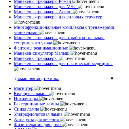
Манекены-тренажеры Роман
Манекены-тренажеры для МЧС
Манекены-тренажеры Антон
Манекены-тренажеры для силовых структур
Многофункциональные комплексы с тренажерами-
манекенами
Манекены-тренажеры для отработки навыков
сестринского ухода
Фантомы реанимационные
Манекен-симулятор Малыш
Манекены-тренажеры
Манекены-тренажёры для тактической медицины
Домашняя медтехника
▼
Магнитер
Кварцевая лампа
Ингаляторы
Бактерицидные лампы
Синяя лампа
Ультрафиолетовая лампа
Аппараты для лечения
Физиотерапия для дома