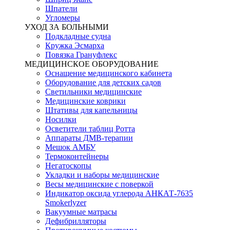
Шпатели
Угломеры
УХОД ЗА БОЛЬНЫМИ
Подкладные судна
Кружка Эсмарха
Повязка Грануфлекс
МЕДИЦИНСКОЕ ОБОРУДОВАНИЕ
Оснащение медицинского кабинета
Оборудование для детских садов
Светильники медицинские
Медицинские коврики
Штативы для капельницы
Носилки
Осветители таблиц Ротта
Аппараты ДМВ-терапии
Мешок АМБУ
Термоконтейнеры
Негатоскопы
Укладки и наборы медицинские
Весы медицинские с поверкой
Индикатор оксида углерода АНКАТ-7635
Smokerlyzer
Вакуумные матрасы
Дефибрилляторы