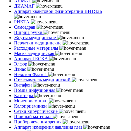
АЛМАГ
ДИАМАГ
Аппарат квантовой физиотерапии ВИТЯЗЬ
РИКТА
Самоздрав
Шприц-ручки
Жгуты медицинские
Перчатки медицинские
Расходные материалы
Маска медицинская
Аппарат ГЕСКА
Элфор
Дэнас
Невотон Фаам-1
Отсасыватель медицинский
Витафон
Помпа инфузионная
Катетеры
Мочеприемники
Калоприемники
Сетки хирургические
Шовный материал
Прибор лечения зрения
Аппарат измерения давления глаз