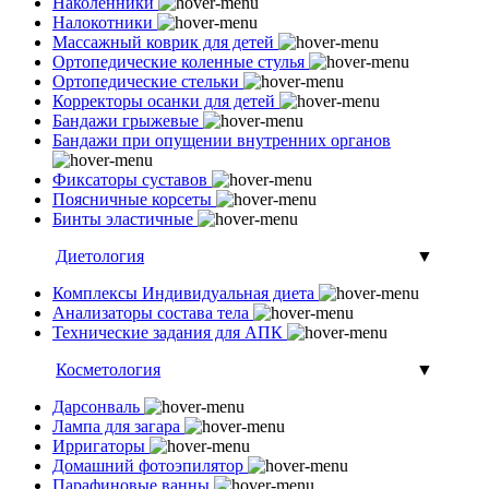
Наколенники
Налокотники
Массажный коврик для детей
Ортопедические коленные стулья
Ортопедические стельки
Корректоры осанки для детей
Бандажи грыжевые
Бандажи при опущении внутренних органов
Фиксаторы суставов
Поясничные корсеты
Бинты эластичные
Диетология
▼
Комплексы Индивидуальная диета
Анализаторы состава тела
Технические задания для АПК
Косметология
▼
Дарсонваль
Лампа для загара
Ирригаторы
Домашний фотоэпилятор
Парафиновые ванны