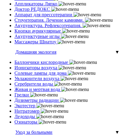
Аппликаторы Ляпко
Доктор РЕДОКС
Аппарат для прессотерапии
Стоунтерапия. Лечение камнями.
Акупунктура. Рефлексотерапия.
Кнопки аурикулярные
Акупунктурные иглы
Массажеры Шиатцу
Домашняя экология
▼
Баллончики кислородные
Ионизаторы воздуха
Солевые лампы для дома
Увлажнители воздуха
Серебрители воды
Живая и мертвая вода
Грелки
Дозиметры радиации
Экотестер
Нитратомер
Ледоходы
Озонаторы
Уход за больными
▼