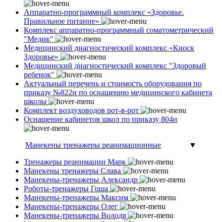
Аппаратно-программный комплекс «Здоровье.
Правильное питание»
Комплекс аппаратно-программный соматометрический
"Медик"
Медицинский диагностический комплекс «Киоск
Здоровье»
Медицинский диагностический комплекс "Здоровый
ребенок"
Актуальный перечень и стоимость оборудования по
приказу №822н по оснащению медицинского кабинета
школы
Комплект воздуховодов рот-в-рот
Оснащение кабинетов школ по приказу 804н
Манекены тренажеры реанимационные
▼
Тренажеры реанимации Марк
Манекены тренажеры Слава
Манекены-тренажеры Александр
Роботы-тренажеры Гоша
Манекены-тренажеры Максим
Манекены-тренажеры Олег
Манекены-тренажеры Володя