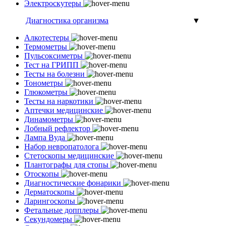
Электроскутеры
Диагностика организма
▼
Алкотестеры
Термометры
Пульсоксиметры
Тест на ГРИПП
Тесты на болезни
Тонометры
Глюкометры
Тесты на наркотики
Аптечки медицинские
Динамометры
Лобный рефлектор
Лампа Вуда
Набор невропатолога
Стетоскопы медицинские
Плантографы для стопы
Отоскопы
Диагностические фонарики
Дерматоскопы
Ларингоскопы
Фетальные допплеры
Секундомеры