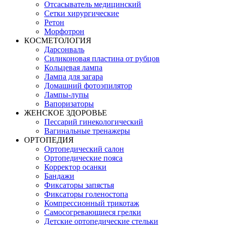
Отсасыватель медицинский
Сетки хирургические
Ретон
Морфотрон
КОСМЕТОЛОГИЯ
Дарсонваль
Силиконовая пластина от рубцов
Кольцевая лампа
Лампа для загара
Домашний фотоэпилятор
Лампы-лупы
Вапоризаторы
ЖЕНСКОЕ ЗДОРОВЬЕ
Пессарий гинекологический
Вагинальные тренажеры
ОРТОПЕДИЯ
Ортопедический салон
Ортопедические пояса
Корректор осанки
Бандажи
Фиксаторы запястья
Фиксаторы голеностопа
Компрессионный трикотаж
Самосогревающиеся грелки
Детские ортопедические стельки