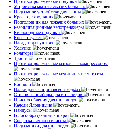
Противопролежневые подушки
Устройства мытья лежачих больных
Подъемное устройство для ванны
Кресло для купания
Подголовник для лежачих больных
Реабилитационные велотренажеры
Кислородные подушки
Кресло туалет
Насадки для унитаза
Ходунки
Роляторы
Трости
Противопролежневые матрасы с компрессором
Противопролежневые медицинские матрасы
Костыли
Палки для скандинавской ходьбы
Столовые приборы для инвалидов
Приспособления для инвалидов
Качели Яловицына
Пандусы
Голосообразующий аппарат
Средства личной гигиены
Подъемники для инвалидов