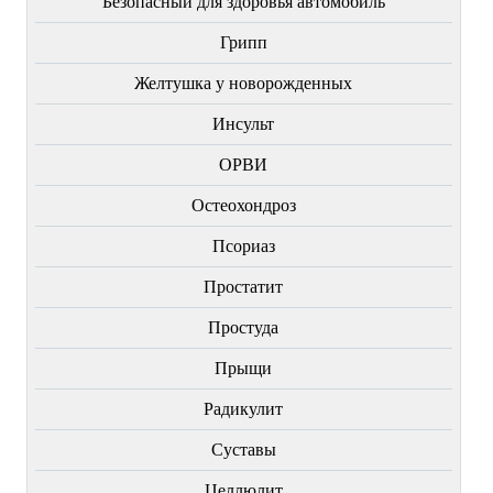
Безопасный для здоровья автомобиль
Грипп
Желтушка у новорожденных
Инсульт
ОРВИ
Остеохондроз
Пcориаз
Простатит
Простуда
Прыщи
Радикулит
Суставы
Целлюлит