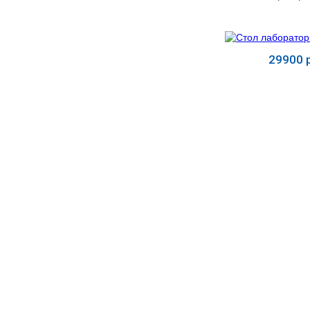
УЧЕБНЫХ
▼
УЧРЕЖДЕНИЙ
ОРТОПЕДИЧЕСКИЙ
▼
МАГАЗИН Г.МОСКВА
29900 р
Купит