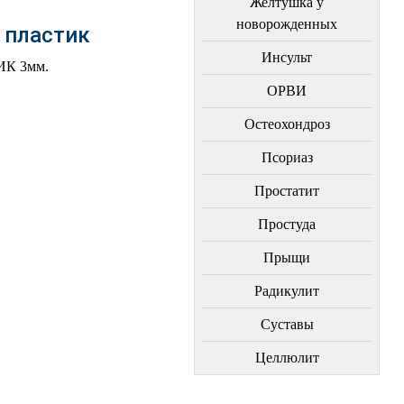
Желтушка у
новорожденных
 пластик
Инсульт
ИК 3мм.
ОРВИ
Остеохондроз
Пcориаз
Простатит
Простуда
Прыщи
Радикулит
Суставы
Целлюлит