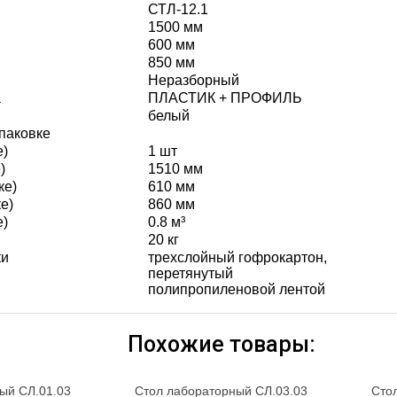
СТЛ-12.1
1500 мм
600 мм
850 мм
Неразборный
а
ПЛАСТИК + ПРОФИЛЬ
белый
паковке
е)
1 шт
)
1510 мм
ке)
610 мм
е)
860 мм
е)
0.8 м³
20 кг
ки
трехслойный гофрокартон,
перетянутый
полипропиленовой лентой
Похожие товары:
ый СЛ.01.03
Стол лабораторный СЛ.03.03
Сто