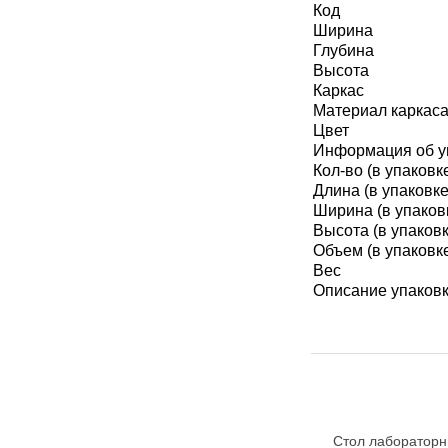
Код
МЕДИЦИНСКИЕ
Ширина
▼
ИНСТРУМЕНТЫ
Глубина
Высота
ЛАБОРАТОРНАЯ
Каркас
▼
МЕБЕЛЬ
Материал каркас
Цвет
МАССАЖНОЕ
Информация об у
▼
ОБОРУДОВАНИЕ
Кол-во (в упаковк
Длина (в упаковке
Ширина (в упаков
ДОМАШНЯЯ
▼
ЭКОЛОГИЯ
Высота (в упаковк
Объем (в упаковк
Вес
УХОД ЗА БОЛЬНЫМИ
▼
Описание упаков
СЕНСОРНОЕ
▼
ОБОРУДОВАНИЕ
НАГЛЯДНЫЕ ПОСОБИЯ
▼
ОБОРУДОВАНИЕ ДЛЯ
Стол лабораторн