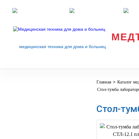
Розничные магазины
Перезвоните мне
med
МЕД
медицинская техника для дома и больниц
>
Главная
Каталог ме
МЕДИЦИНСКОЕ
▼
Стол-тумба лаборато
ОБОРУДОВАНИЕ
ОСНАЩЕНИЕ
Стол-тум
МЕДИЦИНСКОГО
▼
КАБИНЕТА
МАНЕКЕНЫ
ТРЕНАЖЕРЫ
▼