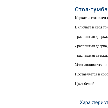
РЕАНИМАЦИОННЫЕ
Стол-тумба
ДОМАШНЯЯ
▼
МЕДТЕХНИКА
Каркас изготовлен
ОРТОПЕДИЯ
▼
Включает в себя тр
- распашная дверка
ДИЕТОЛОГИЯ
▼
- распашная дверка
КОСМЕТОЛОГИЯ
▼
- распашная дверка
ЖЕНСКОЕ ЗДОРОВЬЕ
▼
Устанавливается на
ДЕТСКОЕ ЗДОРОВЬЕ
▼
Поставляется в соб
Цвет белый.
ИНВАЛИДНАЯ
▼
ТЕХНИКА
ДИАГНОСТИКА
▼
Характерис
ОРГАНИЗМА