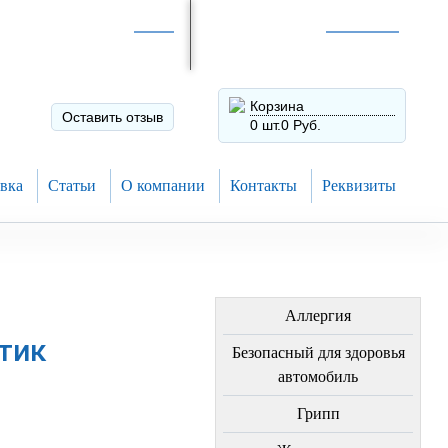
Интернет-магазин по
России
Интернет-магазин в
Н.Новгороде
8 (910) 794-80-28
+7 (831) 410-75-00
Корзина
Оставить отзыв
0 шт.
0 Руб.
вка
Статьи
О компании
Контакты
Реквизиты
ЛЕЧЕНИЕ БОЛЕЗНЕЙ
Аллергия
тик
Безопасный для здоровья
автомобиль
Грипп