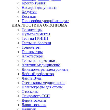
Кресло туалет
Насадки для унитаза
Ходунки
Костыли
Голосообразующий аппарат
ДИАГНОСТИКА ОРГАНИЗМА
Термометры
Пульсоксиметры
Тест на ГРИПП
Тесты на болезни
Тонометры
Глюкометры
Алкотестеры
Тесты на наркотики
Аптечки медицинские
Динамометры электронные
Лобный рефлектор
Лампа Вуда
Стетоскопы медицинские
Плантографы для стопы
Отоскопы
Спирометр ССП
Дерматоскопы
Ларингоскопы
Калипер