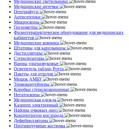
Медицинские светильники
Медицинские аптечки
Центрифуги
Антисептики
Микроскопы
Гигрометры
Физиотерапевтическое оборудование для медицинских
кабинетов
Медицинские коврики
Штативы для капельницы
Дистилляторы
Стерилизаторы
Ванны ультразвуковые
Осветитель таблиц Ротта
Пакеты для отходов
Мешок АМБУ
Термоконтейнеры
Коробки стерилизационные
Негатоскопы
Медицинская одежда
Калипер электронный
Наборы очковых линз
Концентратор кислорода
Дефибрилляторы
Противочумные костюмы