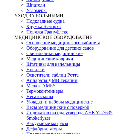
Шпатели
Угломеры
УХОД ЗА БОЛЬНЫМИ
Подкладные судна
Кружка Эсмарха
Повязка Грануфлекс
МЕДИЦИНСКОЕ ОБОРУДОВАНИЕ
Оснащение медицинского кабинета
Оборудование для детских садов
Светильники медицинские
Медицинские коврики
Штативы для капельницы
Носилки
Осветители таблиц Ротта
Аппараты ДМВ-терапии
Мешок АМБУ
Термоконтейнеры
Негатоскопы
Укладки и наборы медицинские
Весы медицинские с поверкой
Индикатор оксида углерода АНКАТ-7635
Smokerlyzer
Вакуумные матрасы
Дефибрилляторы