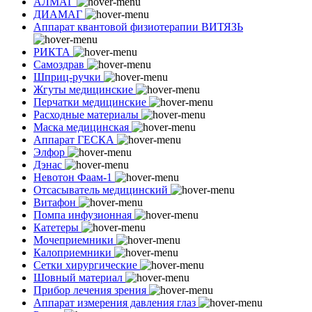
АЛМАГ
ДИАМАГ
Аппарат квантовой физиотерапии ВИТЯЗЬ
РИКТА
Самоздрав
Шприц-ручки
Жгуты медицинские
Перчатки медицинские
Расходные материалы
Маска медицинская
Аппарат ГЕСКА
Элфор
Дэнас
Невотон Фаам-1
Отсасыватель медицинский
Витафон
Помпа инфузионная
Катетеры
Мочеприемники
Калоприемники
Сетки хирургические
Шовный материал
Прибор лечения зрения
Аппарат измерения давления глаз