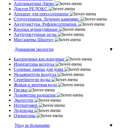
Аппликаторы Ляпко
Доктор РЕДОКС
Аппарат для прессотерапии
Стоунтерапия. Лечение камнями.
Акупунктура. Рефлексотерапия.
Кнопки аурикулярные
Акупунктурные иглы
Массажеры Шиатцу
Домашняя экология
▼
Баллончики кислородные
Ионизаторы воздуха
Солевые лампы для дома
Увлажнители воздуха
Серебрители воды
Живая и мертвая вода
Грелки
Дозиметры радиации
Экотестер
Нитратомер
Ледоходы
Озонаторы
Уход за больными
▼