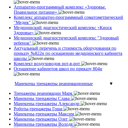
Аппаратно-программный комплекс «Здоровье.
Правильное питание»
Комплекс аппаратно-программный соматометрический
"Медик"
Медицинский диагностический комплекс «Киоск
Здоровье»
Медицинский диагностический комплекс "Здоровый
ребенок"
Актуальный перечень и стоимость оборудования по
приказу №822н по оснащению медицинского кабинета
школы
Комплект воздуховодов рот-в-рот
Оснащение кабинетов школ по приказу 804н
Манекены тренажеры реанимационные
▼
Тренажеры реанимации Марк
Манекены тренажеры Слава
Манекены-тренажеры Александр
Роботы-тренажеры Гоша
Манекены-тренажеры Максим
Манекены-тренажеры Олег
Манекены-тренажеры Володя