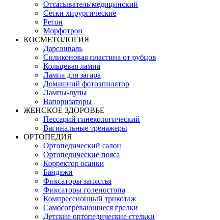
Отсасыватель медицинский
Сетки хирургические
Ретон
Морфотрон
КОСМЕТОЛОГИЯ
Дарсонваль
Силиконовая пластина от рубцов
Кольцевая лампа
Лампа для загара
Домашний фотоэпилятор
Лампы-лупы
Вапоризаторы
ЖЕНСКОЕ ЗДОРОВЬЕ
Пессарий гинекологический
Вагинальные тренажеры
ОРТОПЕДИЯ
Ортопедический салон
Ортопедические пояса
Корректор осанки
Бандажи
Фиксаторы запястья
Фиксаторы голеностопа
Компрессионный трикотаж
Самосогревающиеся грелки
Детские ортопедические стельки