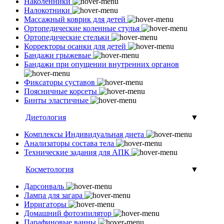
Наколенники
Налокотники
Массажный коврик для детей
Ортопедические коленные стулья
Ортопедические стельки
Корректоры осанки для детей
Бандажи грыжевые
Бандажи при опущении внутренних органов
Фиксаторы суставов
Поясничные корсеты
Бинты эластичные
Диетология
▼
Комплексы Индивидуальная диета
Анализаторы состава тела
Технические задания для АПК
Косметология
▼
Дарсонваль
Лампа для загара
Ирригаторы
Домашний фотоэпилятор
Парафиновые ванны