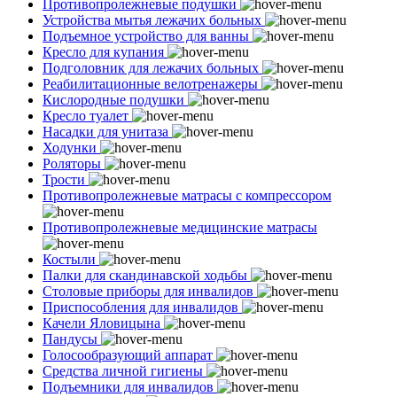
Противопролежневые подушки
Устройства мытья лежачих больных
Подъемное устройство для ванны
Кресло для купания
Подголовник для лежачих больных
Реабилитационные велотренажеры
Кислородные подушки
Кресло туалет
Насадки для унитаза
Ходунки
Роляторы
Трости
Противопролежневые матрасы с компрессором
Противопролежневые медицинские матрасы
Костыли
Палки для скандинавской ходьбы
Столовые приборы для инвалидов
Приспособления для инвалидов
Качели Яловицына
Пандусы
Голосообразующий аппарат
Средства личной гигиены
Подъемники для инвалидов