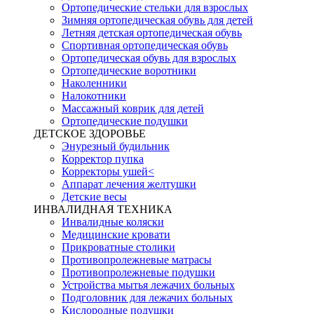
Ортопедические стельки для взрослых
Зимняя ортопедическая обувь для детей
Летняя детская ортопедическая обувь
Спортивная ортопедическая обувь
Ортопедическая обувь для взрослых
Ортопедические воротники
Наколенники
Налокотники
Массажный коврик для детей
Ортопедические подушки
ДЕТСКОЕ ЗДОРОВЬЕ
Энурезный будильник
Корректор пупка
Корректоры ушей<
Аппарат лечения желтушки
Детские весы
ИНВАЛИДНАЯ ТЕХНИКА
Инвалидные коляски
Медицинские кровати
Прикроватные столики
Противопролежневые матрасы
Противопролежневые подушки
Устройства мытья лежачих больных
Подголовник для лежачих больных
Кислородные подушки