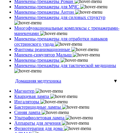
Манекены-тренажеры Роман
Манекены-тренажеры для МЧС
Манекены-тренажеры Антон
Манекены-тренажеры для силовых структур
Многофункциональные комплексы с тренажерами-
манекенами
Манекены-тренажеры для отработки навыков
сестринского ухода
Фантомы реанимационные
Манекен-симулятор Малыш
Манекены-тренажеры
Манекены-тренажёры для тактической медицины
Домашняя медтехника
▼
Магнитер
Кварцевая лампа
Ингаляторы
Бактерицидные лампы
Синяя лампа
Ультрафиолетовая лампа
Аппараты для лечения
Физиотерапия для дома