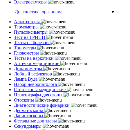
Электроскутеры
Диагностика организма
▼
Алкотестеры
Термометры
Пульсоксиметры
Тест на ГРИПП
Тесты на болезни
Тонометры
Глюкометры
Тесты на наркотики
Аптечки медицинские
Динамометры
Лобный рефлектор
Лампа Вуда
Набор невропатолога
Стетоскопы медицинские
Плантографы для стопы
Отоскопы
Диагностические фонарики
Дерматоскопы
Ларингоскопы
Фетальные допплеры
Секундомеры