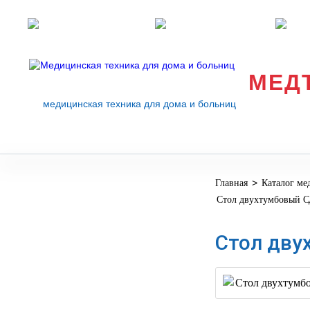
Розничные магазины
Перезвоните мне
med
МЕД
медицинская техника для дома и больниц
>
Главная
Каталог ме
МЕДИЦИНСКОЕ
▼
Стол двухтумбовый 
ОБОРУДОВАНИЕ
ОСНАЩЕНИЕ
Стол дву
МЕДИЦИНСКОГО
▼
КАБИНЕТА
МАНЕКЕНЫ
ТРЕНАЖЕРЫ
▼