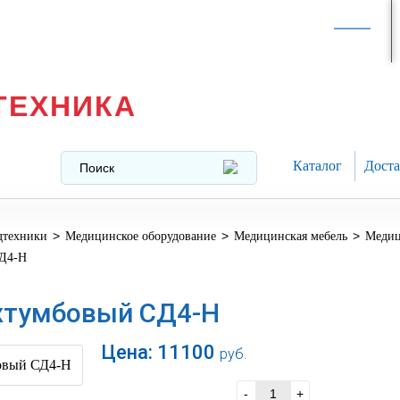
Интернет-магазин в
Москве
texnika@mail.ru
8 (499) 391-37-29
ТЕХНИКА
Каталог
Доста
>
>
>
дтехники
Медицинское оборудование
Медицинская мебель
Медиц
СД4-Н
хтумбовый СД4-Н
Цена:
11100
руб.
В корзину
-
+