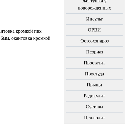
Желтушка у
новорожденных
Инсульт
ОРВИ
антовка кромкой пвх
16мм, окантовка кромкой
Остеохондроз
Пcориаз
Простатит
Простуда
Прыщи
Радикулит
Суставы
Целлюлит