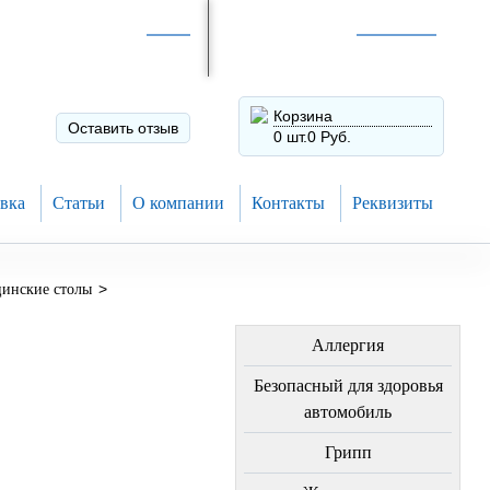
Интернет-магазин по
России
Интернет-магазин в
Н.Новгороде
8 (910) 794-80-28
+7 (831) 410-75-00
Корзина
Оставить отзыв
0 шт.
0 Руб.
вка
Статьи
О компании
Контакты
Реквизиты
>
инские столы
ЛЕЧЕНИЕ БОЛЕЗНЕЙ
Аллергия
Безопасный для здоровья
автомобиль
Грипп