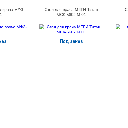
а врача МФ3-
Стол для врача МЕГИ Титан
С
1
МСК-5602.М.01
каз
Под заказ
ь
Купить