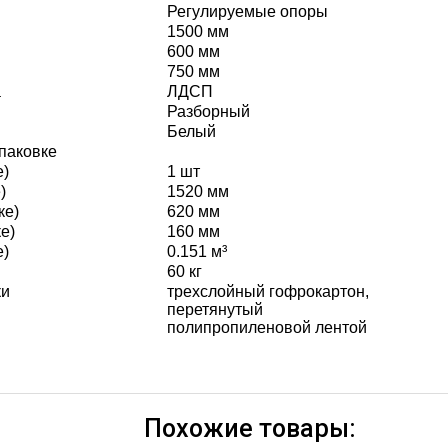
Регулируемые опоры
1500 мм
600 мм
750 мм
а
ЛДСП
Разборный
Белый
паковке
е)
1 шт
)
1520 мм
ке)
620 мм
е)
160 мм
е)
0.151 м³
60 кг
ки
трехслойный гофрокартон,
перетянутый
полипропиленовой лентой
Похожие товары: