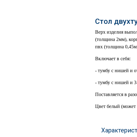
РЕАНИМАЦИОННЫЕ
ДОМАШНЯЯ
▼
Стол двухт
МЕДТЕХНИКА
Верх изделия выпо
ОРТОПЕДИЯ
▼
(толщина 2мм), кор
пвх (толщина 0,45м
ДИЕТОЛОГИЯ
▼
Включает в себя:
КОСМЕТОЛОГИЯ
▼
- тумбу с нишей и 
ЖЕНСКОЕ ЗДОРОВЬЕ
▼
- тумбу с нишей и
ДЕТСКОЕ ЗДОРОВЬЕ
▼
Поставляется в раз
Цвет белый (может
ИНВАЛИДНАЯ
▼
ТЕХНИКА
ДИАГНОСТИКА
▼
Характерис
ОРГАНИЗМА