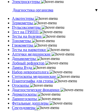
Электроскутеры
Диагностика организма
▼
Алкотестеры
Термометры
Пульсоксиметры
Тест на ГРИПП
Тесты на болезни
Тонометры
Глюкометры
Тесты на наркотики
Аптечки медицинские
Динамометры
Лобный рефлектор
Лампа Вуда
Набор невропатолога
Стетоскопы медицинские
Плантографы для стопы
Отоскопы
Диагностические фонарики
Дерматоскопы
Ларингоскопы
Фетальные допплеры
Секундомеры