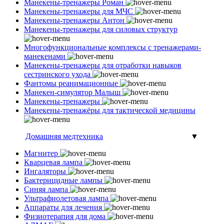
Манекены-тренажеры Роман
Манекены-тренажеры для МЧС
Манекены-тренажеры Антон
Манекены-тренажеры для силовых структур
Многофункциональные комплексы с тренажерами-
манекенами
Манекены-тренажеры для отработки навыков
сестринского ухода
Фантомы реанимационные
Манекен-симулятор Малыш
Манекены-тренажеры
Манекены-тренажёры для тактической медицины
Домашняя медтехника
▼
Магнитер
Кварцевая лампа
Ингаляторы
Бактерицидные лампы
Синяя лампа
Ультрафиолетовая лампа
Аппараты для лечения
Физиотерапия для дома