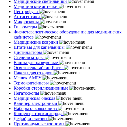
Медицинские светильники
Медицинские аптечки
Центрифуги
Антисептики
Микроскопы
Гигрометры
Физиотерапевтическое оборудование для медицинских
кабинетов
Медицинские коврики
Штативы для капельницы
Дистилляторы
Стерилизаторы
Ванны ультразвуковые
Осветитель таблиц Ротта
Пакеты для отходов
Мешок АМБУ
Термоконтейнеры
Коробки стерилизационные
Негатоскопы
Медицинская одежда
Калипер электронный
Наборы очковых линз
Концентратор кислорода
Дефибрилляторы
Противочумные костюмы