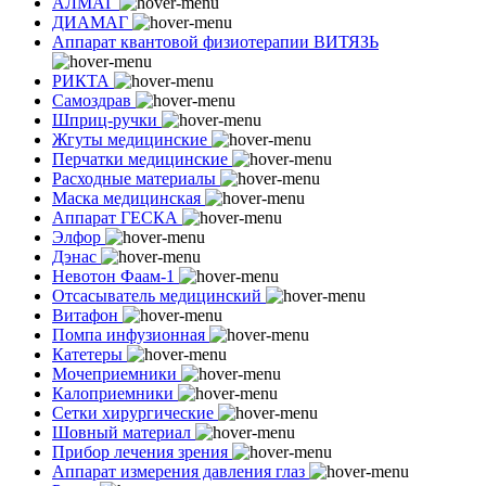
АЛМАГ
ДИАМАГ
Аппарат квантовой физиотерапии ВИТЯЗЬ
РИКТА
Самоздрав
Шприц-ручки
Жгуты медицинские
Перчатки медицинские
Расходные материалы
Маска медицинская
Аппарат ГЕСКА
Элфор
Дэнас
Невотон Фаам-1
Отсасыватель медицинский
Витафон
Помпа инфузионная
Катетеры
Мочеприемники
Калоприемники
Сетки хирургические
Шовный материал
Прибор лечения зрения
Аппарат измерения давления глаз