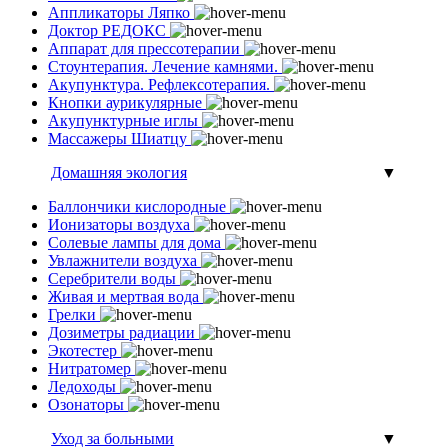
Аппликаторы Ляпко
Доктор РЕДОКС
Аппарат для прессотерапии
Стоунтерапия. Лечение камнями.
Акупунктура. Рефлексотерапия.
Кнопки аурикулярные
Акупунктурные иглы
Массажеры Шиатцу
Домашняя экология
▼
Баллончики кислородные
Ионизаторы воздуха
Солевые лампы для дома
Увлажнители воздуха
Серебрители воды
Живая и мертвая вода
Грелки
Дозиметры радиации
Экотестер
Нитратомер
Ледоходы
Озонаторы
Уход за больными
▼