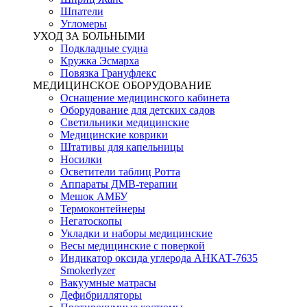
Шпатели
Угломеры
УХОД ЗА БОЛЬНЫМИ
Подкладные судна
Кружка Эсмарха
Повязка Грануфлекс
МЕДИЦИНСКОЕ ОБОРУДОВАНИЕ
Оснащение медицинского кабинета
Оборудование для детских садов
Светильники медицинские
Медицинские коврики
Штативы для капельницы
Носилки
Осветители таблиц Ротта
Аппараты ДМВ-терапии
Мешок АМБУ
Термоконтейнеры
Негатоскопы
Укладки и наборы медицинские
Весы медицинские с поверкой
Индикатор оксида углерода АНКАТ-7635
Smokerlyzer
Вакуумные матрасы
Дефибрилляторы