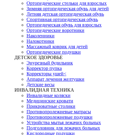
Ортопедические стельки для взрослых
Зимняя ортопедическая обувь для детей
Летняя детская ортопедическая обувь
Спортивная ортопедическая обувь
Ортопедическая обувь для взрослых
Ортопедические воротники
Наколенники
Налокотники
Массажный коврик для детей
Ортопедические подушки
ДЕТСКОЕ ЗДОРОВЬЕ
Энурезный будильник
Корректор пупка
Корректоры ушей<
Аппарат лечения желтушки
Детские весы
ИНВАЛИДНАЯ ТЕХНИКА
Инвалидные коляски
Медицинские кровати
Прикроватные столики
Противопролежневые матрасы
Противопролежневые подушки
Устройства мытья лежачих больных
Подголовник для лежачих больных
Кислородные подушки