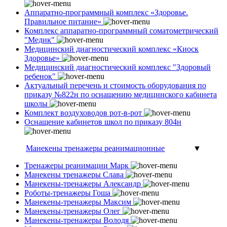
Аппаратно-программный комплекс «Здоровье.
Правильное питание»
Комплекс аппаратно-программный соматометрический
"Медик"
Медицинский диагностический комплекс «Киоск
Здоровье»
Медицинский диагностический комплекс "Здоровый
ребенок"
Актуальный перечень и стоимость оборудования по
приказу №822н по оснащению медицинского кабинета
школы
Комплект воздуховодов рот-в-рот
Оснащение кабинетов школ по приказу 804н
Манекены тренажеры реанимационные
▼
Тренажеры реанимации Марк
Манекены тренажеры Слава
Манекены-тренажеры Александр
Роботы-тренажеры Гоша
Манекены-тренажеры Максим
Манекены-тренажеры Олег
Манекены-тренажеры Володя