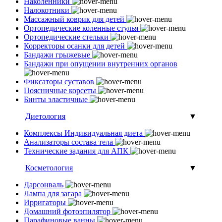
Наколенники
Налокотники
Массажный коврик для детей
Ортопедические коленные стулья
Ортопедические стельки
Корректоры осанки для детей
Бандажи грыжевые
Бандажи при опущении внутренних органов
Фиксаторы суставов
Поясничные корсеты
Бинты эластичные
Диетология
▼
Комплексы Индивидуальная диета
Анализаторы состава тела
Технические задания для АПК
Косметология
▼
Дарсонваль
Лампа для загара
Ирригаторы
Домашний фотоэпилятор
Парафиновые ванны