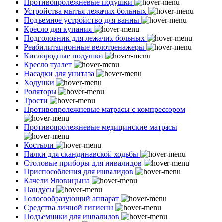
Противопролежневые подушки
Устройства мытья лежачих больных
Подъемное устройство для ванны
Кресло для купания
Подголовник для лежачих больных
Реабилитационные велотренажеры
Кислородные подушки
Кресло туалет
Насадки для унитаза
Ходунки
Роляторы
Трости
Противопролежневые матрасы с компрессором
Противопролежневые медицинские матрасы
Костыли
Палки для скандинавской ходьбы
Столовые приборы для инвалидов
Приспособления для инвалидов
Качели Яловицына
Пандусы
Голосообразующий аппарат
Средства личной гигиены
Подъемники для инвалидов