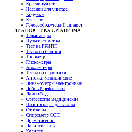
Кресло туалет
Насадки для унитаза
Ходунки
Костыли
Голосообразующий аппарат
ДИАГНОСТИКА ОРГАНИЗМА
Термометры
Пульсоксиметры
Тест на ГРИПП
Тесты на болезни
Тонометры
Глюкометры
Алкотестеры
Тесты на наркотики
Аптечки медицинские
Динамометры электронные
Лобный рефлектор
Лампа Вуда
Стетоскопы медицинские
Плантографы для стопы
Отоскопы
Спирометр ССП
Дерматоскопы
Ларингоскопы
Калипер