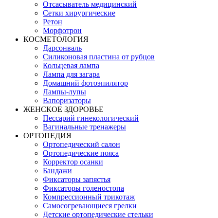
Отсасыватель медицинский
Сетки хирургические
Ретон
Морфотрон
КОСМЕТОЛОГИЯ
Дарсонваль
Силиконовая пластина от рубцов
Кольцевая лампа
Лампа для загара
Домашний фотоэпилятор
Лампы-лупы
Вапоризаторы
ЖЕНСКОЕ ЗДОРОВЬЕ
Пессарий гинекологический
Вагинальные тренажеры
ОРТОПЕДИЯ
Ортопедический салон
Ортопедические пояса
Корректор осанки
Бандажи
Фиксаторы запястья
Фиксаторы голеностопа
Компрессионный трикотаж
Самосогревающиеся грелки
Детские ортопедические стельки