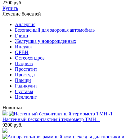
2300 руб.
Купить
Лечение болезней
Аллергия
Безопасный для здоровья автомобиль
Грипп
Желтушка у новорожденных
Инсульт
ОРВИ
Остеохондроз
Пcориаз
Простатит
Простуда
Прыщи
Радикулит
Суставы
Целлюлит
Новинки
Настенный бесконтактный термометр ТМН-1
9300
руб.