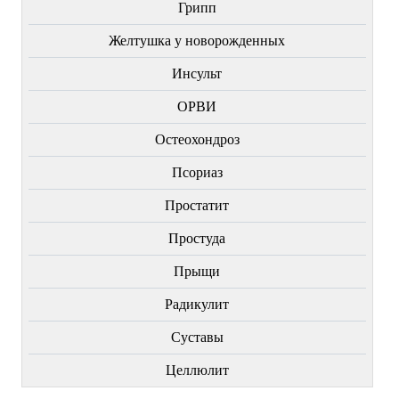
Грипп
Желтушка у новорожденных
Инсульт
ОРВИ
Остеохондроз
Пcориаз
Простатит
Простуда
Прыщи
Радикулит
Суставы
Целлюлит