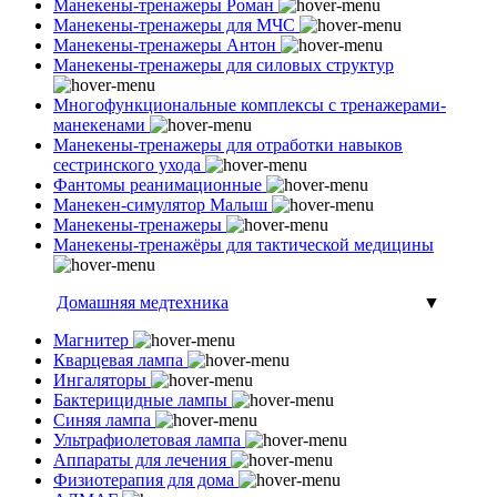
Манекены-тренажеры Роман
Манекены-тренажеры для МЧС
Манекены-тренажеры Антон
Манекены-тренажеры для силовых структур
Многофункциональные комплексы с тренажерами-
манекенами
Манекены-тренажеры для отработки навыков
сестринского ухода
Фантомы реанимационные
Манекен-симулятор Малыш
Манекены-тренажеры
Манекены-тренажёры для тактической медицины
Домашняя медтехника
▼
Магнитер
Кварцевая лампа
Ингаляторы
Бактерицидные лампы
Синяя лампа
Ультрафиолетовая лампа
Аппараты для лечения
Физиотерапия для дома