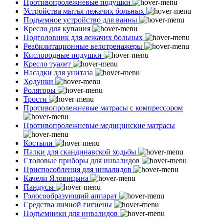
Противопролежневые подушки
Устройства мытья лежачих больных
Подъемное устройство для ванны
Кресло для купания
Подголовник для лежачих больных
Реабилитационные велотренажеры
Кислородные подушки
Кресло туалет
Насадки для унитаза
Ходунки
Роляторы
Трости
Противопролежневые матрасы с компрессором
Противопролежневые медицинские матрасы
Костыли
Палки для скандинавской ходьбы
Столовые приборы для инвалидов
Приспособления для инвалидов
Качели Яловицына
Пандусы
Голосообразующий аппарат
Средства личной гигиены
Подъемники для инвалидов