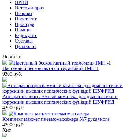
ОРВИ
Остеохондроз
Пcориаз
Простатит
Простуда
Прыщи
Радикулит
Суставы
Целлюлит
Новинки
Настенный бесконтактный термометр ТМН-1
9300
руб.
Аппаратно-программный комплекс для диагностики и
коррекции высших психических функций ШУФРИД
42000
руб.
Комплект манжет пневмомассажера №7 рука+нога
42000
руб.
Хит