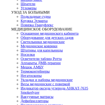
Шпатели
Угломеры
УХОД ЗА БОЛЬНЫМИ
Подкладные судна
Кружка Эсмарха
Повязка Грануфлекс
МЕДИЦИНСКОЕ ОБОРУДОВАНИЕ
Оснащение медицинского кабинета
Оборудование для детских садов
Светильники медицинские
Медицинские коврики
Штативы для капельницы
Носилки
Осветители таблиц Ротта
Аппараты ДМВ-терапии
Мешок АМБУ
Термоконтейнеры
Негатоскопы
Укладки и наборы медицинские
Весы медицинские с поверкой
Индикатор оксида углерода АНКАТ-7635
Smokerlyzer
Вакуумные матрасы
Дефибрилляторы