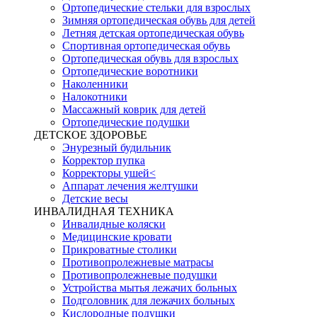
Ортопедические стельки для взрослых
Зимняя ортопедическая обувь для детей
Летняя детская ортопедическая обувь
Спортивная ортопедическая обувь
Ортопедическая обувь для взрослых
Ортопедические воротники
Наколенники
Налокотники
Массажный коврик для детей
Ортопедические подушки
ДЕТСКОЕ ЗДОРОВЬЕ
Энурезный будильник
Корректор пупка
Корректоры ушей<
Аппарат лечения желтушки
Детские весы
ИНВАЛИДНАЯ ТЕХНИКА
Инвалидные коляски
Медицинские кровати
Прикроватные столики
Противопролежневые матрасы
Противопролежневые подушки
Устройства мытья лежачих больных
Подголовник для лежачих больных
Кислородные подушки