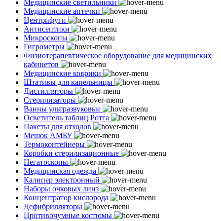
Медицинские светильники
Медицинские аптечки
Центрифуги
Антисептики
Микроскопы
Гигрометры
Физиотерапевтическое оборудование для медицинских
кабинетов
Медицинские коврики
Штативы для капельницы
Дистилляторы
Стерилизаторы
Ванны ультразвуковые
Осветитель таблиц Ротта
Пакеты для отходов
Мешок АМБУ
Термоконтейнеры
Коробки стерилизационные
Негатоскопы
Медицинская одежда
Калипер электронный
Наборы очковых линз
Концентратор кислорода
Дефибрилляторы
Противочумные костюмы