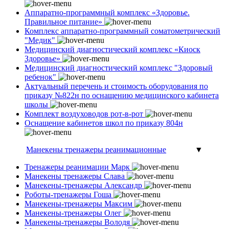
Аппаратно-программный комплекс «Здоровье.
Правильное питание»
Комплекс аппаратно-программный соматометрический
"Медик"
Медицинский диагностический комплекс «Киоск
Здоровье»
Медицинский диагностический комплекс "Здоровый
ребенок"
Актуальный перечень и стоимость оборудования по
приказу №822н по оснащению медицинского кабинета
школы
Комплект воздуховодов рот-в-рот
Оснащение кабинетов школ по приказу 804н
Манекены тренажеры реанимационные
▼
Тренажеры реанимации Марк
Манекены тренажеры Слава
Манекены-тренажеры Александр
Роботы-тренажеры Гоша
Манекены-тренажеры Максим
Манекены-тренажеры Олег
Манекены-тренажеры Володя