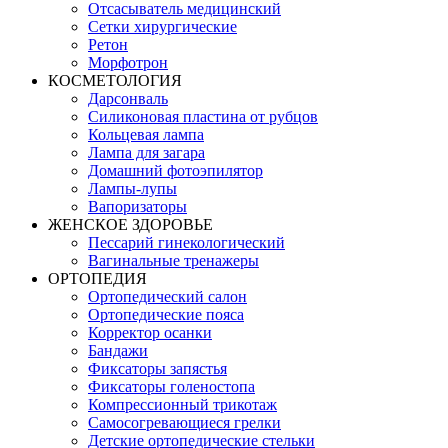
Отсасыватель медицинский
Сетки хирургические
Ретон
Морфотрон
КОСМЕТОЛОГИЯ
Дарсонваль
Силиконовая пластина от рубцов
Кольцевая лампа
Лампа для загара
Домашний фотоэпилятор
Лампы-лупы
Вапоризаторы
ЖЕНСКОЕ ЗДОРОВЬЕ
Пессарий гинекологический
Вагинальные тренажеры
ОРТОПЕДИЯ
Ортопедический салон
Ортопедические пояса
Корректор осанки
Бандажи
Фиксаторы запястья
Фиксаторы голеностопа
Компрессионный трикотаж
Самосогревающиеся грелки
Детские ортопедические стельки