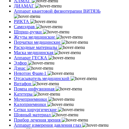
АЛМАГ
ДИАМАГ
Аппарат квантовой физиотерапии ВИТЯЗЬ
РИКТА
Самоздрав
Шприц-ручки
Жгуты медицинские
Перчатки медицинские
Расходные материалы
Маска медицинская
Аппарат ГЕСКА
Элфор
Дэнас
Невотон Фаам-1
Отсасыватель медицинский
Витафон
Помпа инфузионная
Катетеры
Мочеприемники
Калоприемники
Сетки хирургические
Шовный материал
Прибор лечения зрения
Аппарат измерения давления глаз