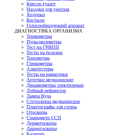
Кресло туалет
Насадки для унитаза
Ходунки
Костыли
Голосообразующий аппарат
ДИАГНОСТИКА ОРГАНИЗМА
Термометры
Пульсоксиметры
Тест на ГРИПП
Тесты на болезни
Тонометры
Глюкометры
Алкотестеры
Тесты на наркотики
Аптечки медицинские
Динамометры электронные
Лобный рефлектор
Лампа Вуда
Стетоскопы медицинские
Плантографы для стопы
Отоскопы
Спирометр ССП
Дерматоскопы
Ларингоскопы
Калипер