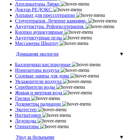
Аппликаторы Ляпко
Доктор РЕДОКС
Аппарат для прессотерапии
Стоунтерапия. Лечение камнями.
Акупунктура. Рефлексотерапия.
Кнопки аурикулярные
Акупунктурные иглы
Массажеры Шиатцу
Домашняя экология
▼
Баллончики кислородные
Ионизаторы воздуха
Солевые лампы для дома
Увлажнители воздуха
Серебрители воды
Живая и мертвая вода
Грелки
Дозиметры радиации
Экотестер
Нитратомер
Ледоходы
Озонаторы
Уход за больными
▼