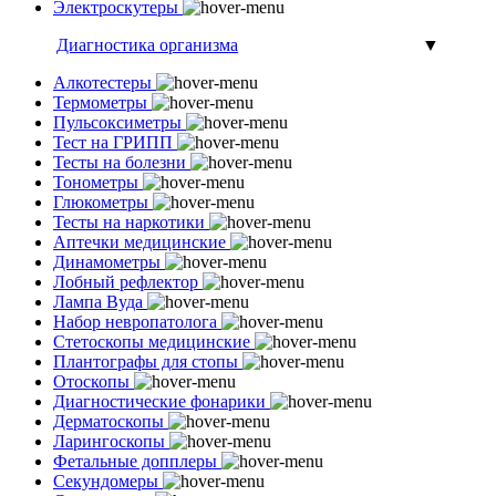
Электроскутеры
Диагностика организма
▼
Алкотестеры
Термометры
Пульсоксиметры
Тест на ГРИПП
Тесты на болезни
Тонометры
Глюкометры
Тесты на наркотики
Аптечки медицинские
Динамометры
Лобный рефлектор
Лампа Вуда
Набор невропатолога
Стетоскопы медицинские
Плантографы для стопы
Отоскопы
Диагностические фонарики
Дерматоскопы
Ларингоскопы
Фетальные допплеры
Секундомеры