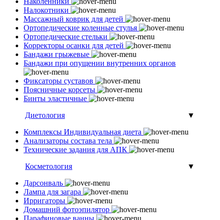
Наколенники
Налокотники
Массажный коврик для детей
Ортопедические коленные стулья
Ортопедические стельки
Корректоры осанки для детей
Бандажи грыжевые
Бандажи при опущении внутренних органов
Фиксаторы суставов
Поясничные корсеты
Бинты эластичные
Диетология
▼
Комплексы Индивидуальная диета
Анализаторы состава тела
Технические задания для АПК
Косметология
▼
Дарсонваль
Лампа для загара
Ирригаторы
Домашний фотоэпилятор
Парафиновые ванны