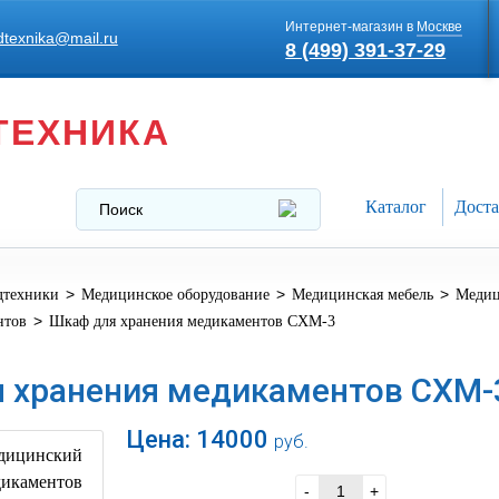
Интернет-магазин в
Москве
texnika@mail.ru
8 (499) 391-37-29
ТЕХНИКА
Каталог
Доста
>
>
>
дтехники
Медицинское оборудование
Медицинская мебель
Медиц
>
нтов
Шкаф для хранения медикаментов СХМ-3
 хранения медикаментов СХМ-
Цена:
14000
руб.
В корзину
-
+