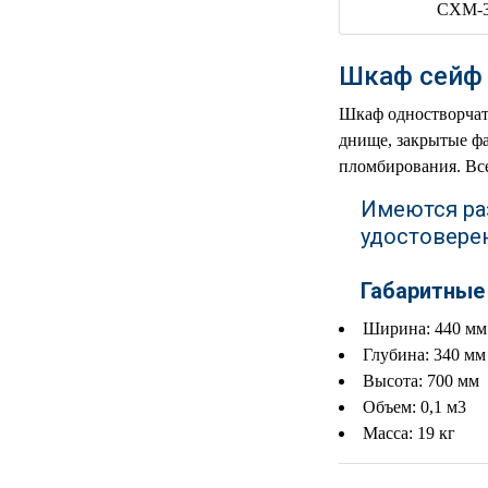
РЕАНИМАЦИОННЫЕ
ДОМАШНЯЯ
▼
Шкаф сейф 
МЕДТЕХНИКА
Шкаф одностворчаты
ОРТОПЕДИЯ
▼
днище, закрытые фа
пломбирования. Вс
ДИЕТОЛОГИЯ
▼
Имеются ра
КОСМЕТОЛОГИЯ
▼
удостовере
ЖЕНСКОЕ ЗДОРОВЬЕ
▼
Габаритные
Ширина: 440 мм
ДЕТСКОЕ ЗДОРОВЬЕ
▼
Глубина: 340 мм
Высота: 700 мм
ИНВАЛИДНАЯ
▼
ТЕХНИКА
Объем: 0,1 м3
Масса: 19 кг
ДИАГНОСТИКА
▼
ОРГАНИЗМА