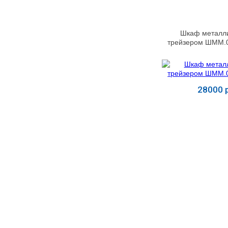
МЕДИЦИНСКИЕ
▼
ИНСТРУМЕНТЫ
Шкаф металли
трейзером ШММ.0
ЛАБОРАТОРНАЯ
▼
МЕБЕЛЬ
МАССАЖНОЕ
▼
ОБОРУДОВАНИЕ
28000 р
Купит
ДОМАШНЯЯ
▼
ЭКОЛОГИЯ
УХОД ЗА БОЛЬНЫМИ
▼
СЕНСОРНОЕ
▼
ОБОРУДОВАНИЕ
НАГЛЯДНЫЕ ПОСОБИЯ
▼
ОБОРУДОВАНИЕ ДЛЯ