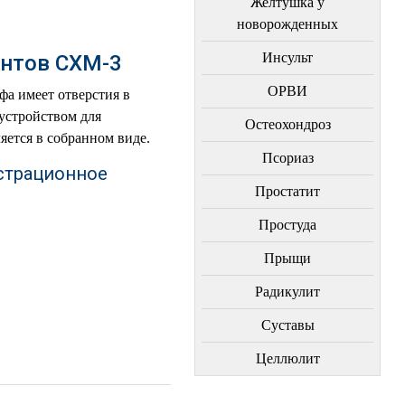
Желтушка у
новорожденных
Инсульт
нтов СХМ-3
ОРВИ
фа имеет отверстия в
устройством для
Остеохондроз
яется в собранном виде.
Пcориаз
страционное
Простатит
Простуда
Прыщи
Радикулит
Суставы
Целлюлит