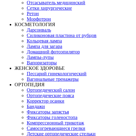
Отсасыватель медицинский
Сетки хирургические
Ретон
Морфотрон
КОСМЕТОЛОГИЯ
Дарсонваль
Силиконовая пластина от рубцов
Кольцевая лампа
Лампа для загара
Домашний фотоэпилятор
Лампы-лупы
Вапоризаторы
ЖЕНСКОЕ ЗДОРОВЬЕ
Пессарий гинекологический
Вагинальные тренажеры
ОРТОПЕДИЯ
Ортопедический салон
Ортопедические пояса
Корректор осанки
Бандажи
Фиксаторы запястья
Фиксаторы голеностопа
Компрессионный трикотаж
Самосогревающиеся грелки
Детские ортопедические стельки