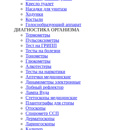
Кресло туалет
Насадки для унитаза
Ходунки
Костыли
Голосообразующий аппарат
ДИАГНОСТИКА ОРГАНИЗМА
Термометры
Пульсоксиметры
Тест на ГРИПП
Тесты на болезни
Тонометры
Глюкометры
Алкотестеры
Тесты на наркотики
Аптечки медицинские
Динамометры электронные
Лобный рефлектор
Лампа Вуда
Стетоскопы медицинские
Плантографы для стопы
Отоскопы
Спирометр ССП
Дерматоскопы
Ларингоскопы
Калипер