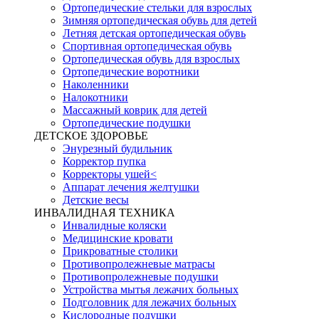
Ортопедические стельки для взрослых
Зимняя ортопедическая обувь для детей
Летняя детская ортопедическая обувь
Спортивная ортопедическая обувь
Ортопедическая обувь для взрослых
Ортопедические воротники
Наколенники
Налокотники
Массажный коврик для детей
Ортопедические подушки
ДЕТСКОЕ ЗДОРОВЬЕ
Энурезный будильник
Корректор пупка
Корректоры ушей<
Аппарат лечения желтушки
Детские весы
ИНВАЛИДНАЯ ТЕХНИКА
Инвалидные коляски
Медицинские кровати
Прикроватные столики
Противопролежневые матрасы
Противопролежневые подушки
Устройства мытья лежачих больных
Подголовник для лежачих больных
Кислородные подушки