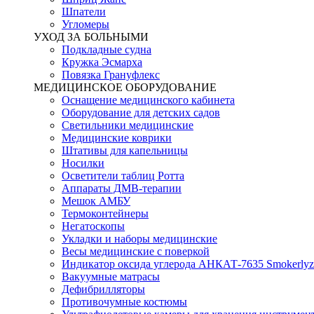
Шпатели
Угломеры
УХОД ЗА БОЛЬНЫМИ
Подкладные судна
Кружка Эсмарха
Повязка Грануфлекс
МЕДИЦИНСКОЕ ОБОРУДОВАНИЕ
Оснащение медицинского кабинета
Оборудование для детских садов
Светильники медицинские
Медицинские коврики
Штативы для капельницы
Носилки
Осветители таблиц Ротта
Аппараты ДМВ-терапии
Мешок АМБУ
Термоконтейнеры
Негатоскопы
Укладки и наборы медицинские
Весы медицинские с поверкой
Индикатор оксида углерода АНКАТ-7635 Smokerlyz
Вакуумные матрасы
Дефибрилляторы
Противочумные костюмы