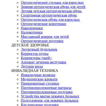
Ортопедические стельки для взрослых
Зимняя ортопедическая обувь для детей
Летняя детская ортопедическая обувь
Спортивная ортопедическая обувь
Ортопедическая обувь для взрослых
Ортопедические воротники
Наколенники
Налокотники
Массажный коврик для детей
Ортопедические подушки
ДЕТСКОЕ ЗДОРОВЬЕ
Энурезный будильник
Корректор пупка
Корректоры ушей<
Аппарат лечения желтушки
Детские весы
ИНВАЛИДНАЯ ТЕХНИКА
Инвалидные коляски
Медицинские кровати
Прикроватные столики
Противопролежневые матрасы
Противопролежневые подушки
Устройства мытья лежачих больных
Подголовник для лежачих больных
Кислородные подушки