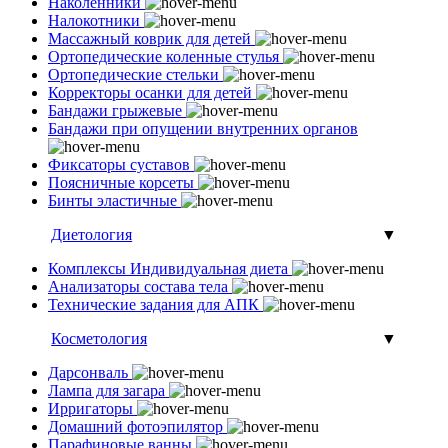
Наколенники
Налокотники
Массажный коврик для детей
Ортопедические коленные стулья
Ортопедические стельки
Корректоры осанки для детей
Бандажи грыжевые
Бандажи при опущении внутренних органов
Фиксаторы суставов
Поясничные корсеты
Бинты эластичные
Диетология
▼
Комплексы Индивидуальная диета
Анализаторы состава тела
Технические задания для АПК
Косметология
▼
Дарсонваль
Лампа для загара
Ирригаторы
Домашний фотоэпилятор
Парафиновые ванны