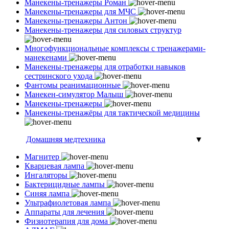
Манекены-тренажеры Роман
Манекены-тренажеры для МЧС
Манекены-тренажеры Антон
Манекены-тренажеры для силовых структур
Многофункциональные комплексы с тренажерами-
манекенами
Манекены-тренажеры для отработки навыков
сестринского ухода
Фантомы реанимационные
Манекен-симулятор Малыш
Манекены-тренажеры
Манекены-тренажёры для тактической медицины
Домашняя медтехника
▼
Магнитер
Кварцевая лампа
Ингаляторы
Бактерицидные лампы
Синяя лампа
Ультрафиолетовая лампа
Аппараты для лечения
Физиотерапия для дома