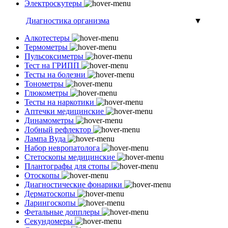
Электроскутеры
Диагностика организма
▼
Алкотестеры
Термометры
Пульсоксиметры
Тест на ГРИПП
Тесты на болезни
Тонометры
Глюкометры
Тесты на наркотики
Аптечки медицинские
Динамометры
Лобный рефлектор
Лампа Вуда
Набор невропатолога
Стетоскопы медицинские
Плантографы для стопы
Отоскопы
Диагностические фонарики
Дерматоскопы
Ларингоскопы
Фетальные допплеры
Секундомеры