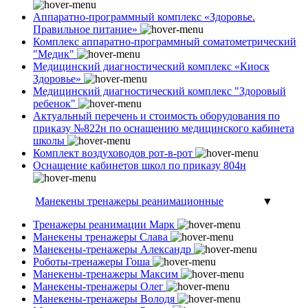
Аппаратно-программный комплекс «Здоровье.
Правильное питание»
Комплекс аппаратно-программный соматометрический
"Медик"
Медицинский диагностический комплекс «Киоск
Здоровье»
Медицинский диагностический комплекс "Здоровый
ребенок"
Актуальный перечень и стоимость оборудования по
приказу №822н по оснащению медицинского кабинета
школы
Комплект воздуховодов рот-в-рот
Оснащение кабинетов школ по приказу 804н
Манекены тренажеры реанимационные
▼
Тренажеры реанимации Марк
Манекены тренажеры Слава
Манекены-тренажеры Александр
Роботы-тренажеры Гоша
Манекены-тренажеры Максим
Манекены-тренажеры Олег
Манекены-тренажеры Володя