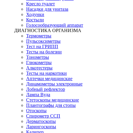
Кресло туалет
Насадки для унитаза
Ходунки
Костыли
Голосообразующий аппарат
ДИАГНОСТИКА ОРГАНИЗМА
Термометры
Пульсоксиметры
Тест на ГРИПП
Тесты на болезни
Тонометры
Глюкометры
Алкотестеры
Тесты на наркотики
Аптечки медицинские
Динамометры электронные
Лобный рефлектор
Лампа Вуда
Стетоскопы медицинские
Плантографы для стопы
Отоскопы
Спирометр ССП
Дерматоскопы
Ларингоскопы
Калипер