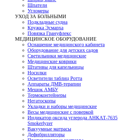
Шпатели
Угломеры
УХОД ЗА БОЛЬНЫМИ
Подкладные судна
Кружка Эсмарха
Повязка Грануфлекс
МЕДИЦИНСКОЕ ОБОРУДОВАНИЕ
Оснащение медицинского кабинета
Оборудование для детских садов
Светильники медицинские
Медицинские коврики
Штативы для капельницы
Носилки
Осветители таблиц Ротта
Аппараты ДМВ-терапии
Мешок АМБУ
Термоконтейнеры
Негатоскопы
Укладки и наборы медицинские
Весы медицинские с поверкой
Индикатор оксида углерода АНКАТ-7635
Smokerlyzer
Вакуумные матрасы
Дефибрилляторы