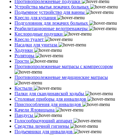
Противопролежневые подушки
Устройства мытья лежачих больных
Подъемное устройство для ванны
Кресло для купания
Подголовник для лежачих больных
Реабилитационные велотренажеры
Кислородные подушки
Кресло туалет
Насадки для унитаза
Ходунки
Роляторы
Трости
Противопролежневые матрасы с компрессором
Противопролежневые медицинские матрасы
Костыли
Палки для скандинавской ходьбы
Столовые приборы для инвалидов
Приспособления для инвалидов
Качели Яловицына
Пандусы
Голосообразующий аппарат
Средства личной гигиены
Подъемники для инвалидов