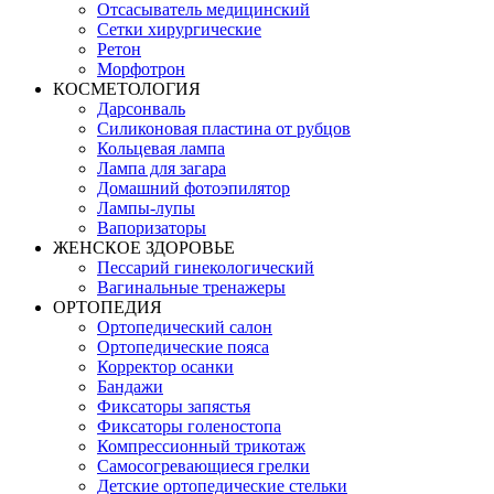
Отсасыватель медицинский
Сетки хирургические
Ретон
Морфотрон
КОСМЕТОЛОГИЯ
Дарсонваль
Силиконовая пластина от рубцов
Кольцевая лампа
Лампа для загара
Домашний фотоэпилятор
Лампы-лупы
Вапоризаторы
ЖЕНСКОЕ ЗДОРОВЬЕ
Пессарий гинекологический
Вагинальные тренажеры
ОРТОПЕДИЯ
Ортопедический салон
Ортопедические пояса
Корректор осанки
Бандажи
Фиксаторы запястья
Фиксаторы голеностопа
Компрессионный трикотаж
Самосогревающиеся грелки
Детские ортопедические стельки