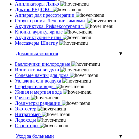
Аппликаторы Ляпко
Доктор РЕДОКС
Аппарат для прессотерапии
Стоунтерапия. Лечение камнями.
Акупунктура. Рефлексотерапия.
Кнопки аурикулярные
Акупунктурные иглы
Массажеры Шиатцу
Домашняя экология
▼
Баллончики кислородные
Ионизаторы воздуха
Солевые лампы для дома
Увлажнители воздуха
Серебрители воды
Живая и мертвая вода
Грелки
Дозиметры радиации
Экотестер
Нитратомер
Ледоходы
Озонаторы
Уход за больными
▼