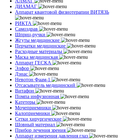
АЛМАГ
ДИАМАГ
Аппарат квантовой физиотерапии ВИТЯЗЬ
РИКТА
Самоздрав
Шприц-ручки
Жгуты медицинские
Перчатки медицинские
Расходные материалы
Маска медицинская
Аппарат ГЕСКА
Элфор
Дэнас
Невотон Фаам-1
Отсасыватель медицинский
Витафон
Помпа инфузионная
Катетеры
Мочеприемники
Калоприемники
Сетки хирургические
Шовный материал
Прибор лечения зрения
Аппарат измерения давления глаз