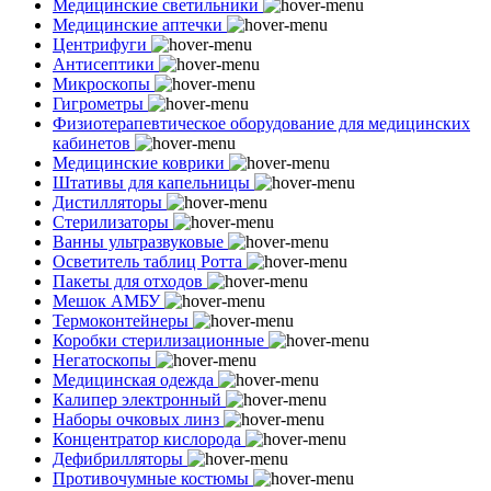
Медицинские светильники
Медицинские аптечки
Центрифуги
Антисептики
Микроскопы
Гигрометры
Физиотерапевтическое оборудование для медицинских
кабинетов
Медицинские коврики
Штативы для капельницы
Дистилляторы
Стерилизаторы
Ванны ультразвуковые
Осветитель таблиц Ротта
Пакеты для отходов
Мешок АМБУ
Термоконтейнеры
Коробки стерилизационные
Негатоскопы
Медицинская одежда
Калипер электронный
Наборы очковых линз
Концентратор кислорода
Дефибрилляторы
Противочумные костюмы