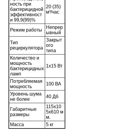
ность при
20 (35)
бактерицидной
м³/час
эффективност
и 99,9(99)%
Непрер
Режим работы
ывный
Закрыт
Тип
ого
рециркулятора
типа
Количество и
мощность
1х15 Вт
бактерицидных
ламп
Потребляемая
100 ВА
мощность
Уровень шума
40 Дб
не более
115х10
Габаритные
5х610 м
размеры
м.
Масса
5 кг