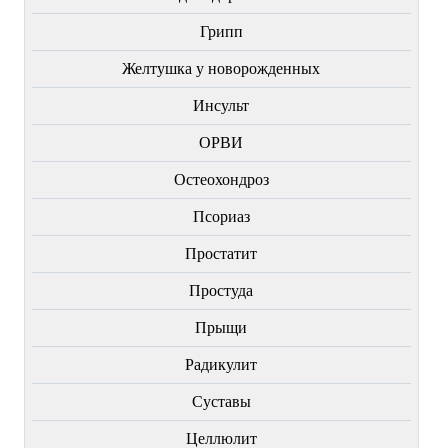
Грипп
Желтушка у новорожденных
Инсульт
ОРВИ
Остеохондроз
Пcориаз
Простатит
Простуда
Прыщи
Радикулит
Суставы
Целлюлит