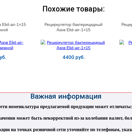
Похожие товары:
Elid-air-1×15
Рециркулятор бактерицидный
Рецир
жной
Азов Elid-air-1×15
уб.
4400 руб.
ь
Купить
Важная информация
ти номенклатура предлагаемой продукции может отличаться 
ачения может быть некорректной из-за колебания валют, бо
кции на точках розничной сети уточняйте по телефонам, ука