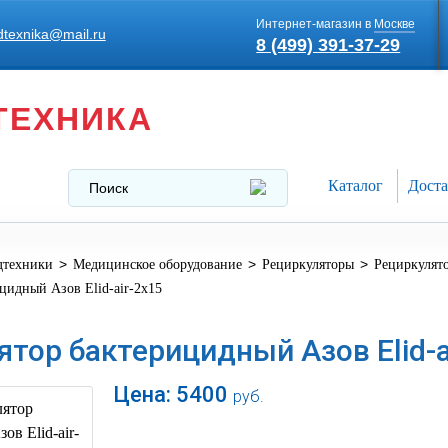
Интернет-магазин в
Москве
texnika@mail.ru
8 (499) 391-37-29
ТЕХНИКА
Каталог
Доста
>
>
>
дтехники
Медицинское оборудование
Рециркуляторы
Рециркулят
цидный Азов Elid-air-2х15
тор бактерицидный Азов Elid-a
Цена:
5400
руб.
В корзину