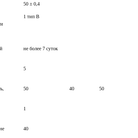
50 ± 0,4
1 тип В
ти
й
не более 7 суток
5
ь,
50
40
50
1
не
40