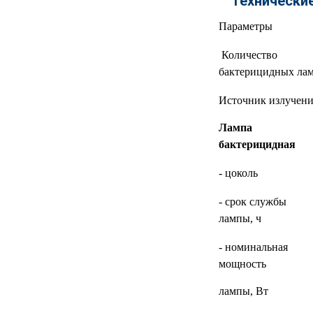
Технически
МЕДИЦИНСКИЕ
▼
Параметры
ИНСТРУМЕНТЫ
Количество
ЛАБОРАТОРНАЯ
▼
бактерицидных ла
МЕБЕЛЬ
Источник излучени
МАССАЖНОЕ
▼
ОБОРУДОВАНИЕ
Лампа
бактерицидная
ДОМАШНЯЯ
▼
ЭКОЛОГИЯ
- цоколь
УХОД ЗА БОЛЬНЫМИ
▼
- срок службы
лампы, ч
СЕНСОРНОЕ
▼
ОБОРУДОВАНИЕ
- номинальная
мощность
НАГЛЯДНЫЕ ПОСОБИЯ
▼
лампы, Вт
ОБОРУДОВАНИЕ ДЛЯ