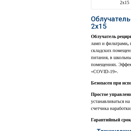
РЕАНИМАЦИОННЫЕ
ДОМАШНЯЯ
▼
Облучатель
МЕДТЕХНИКА
2х15
ОРТОПЕДИЯ
▼
Облучатель рецир
ламп и фильтрами
,
ДИЕТОЛОГИЯ
▼
складских помещен
питания, в школьн
КОСМЕТОЛОГИЯ
▼
помещениях. Эффек
«COVID-19».
ЖЕНСКОЕ ЗДОРОВЬЕ
▼
Безопасен при исп
ДЕТСКОЕ ЗДОРОВЬЕ
▼
Простое управлени
устанавливаться н
ИНВАЛИДНАЯ
▼
ТЕХНИКА
счетчика наработки
Гарантийный срок
ДИАГНОСТИКА
▼
ОРГАНИЗМА