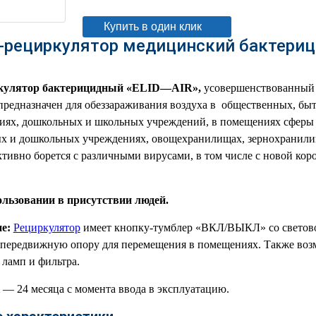
Купить в один клик
-рециркулятор медицинский бактерицид
кулятор бактерицидный «
ELID
—
AIR
»,
усовершенствованный
предназначен для обеззараживания воздуха в общественных, бы
иях, дошкольных и школьных учреждений, в помещениях сферы 
ых и дошкольных учреждениях, овощехранилищах, зернохранил
тивно борется с различными вирусами, в том числе с новой ко
ользовании в присутствии людей.
е:
Рециркулятор
имеет кнопку-тумблер «ВКЛ/ВЫКЛ» со светов
а передвижную опору для перемещения в помещениях. Также воз
 ламп и фильтра.
— 24 месяца с момента ввода в эксплуатацию.