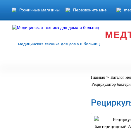
Розничные магазины
Перезвоните мне
med
МЕД
медицинская техника для дома и больниц
>
Главная
Каталог ме
МЕДИЦИНСКОЕ
▼
Рециркулятор бактери
ОБОРУДОВАНИЕ
ОСНАЩЕНИЕ
Рециркуля
МЕДИЦИНСКОГО
▼
КАБИНЕТА
МАНЕКЕНЫ
ТРЕНАЖЕРЫ
▼