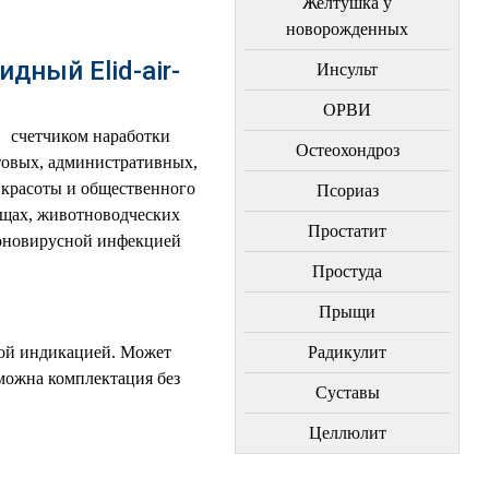
Желтушка у
новорожденных
ный Elid-air-
Инсульт
ОРВИ
 счетчиком наработки
Остеохондроз
товых, административных,
красоты и общественного
Пcориаз
ищах, животноводческих
Простатит
роновирусной инфекцией
Простуда
Прыщи
ой индикацией. Может
Радикулит
можна комплектация без
Суставы
Целлюлит