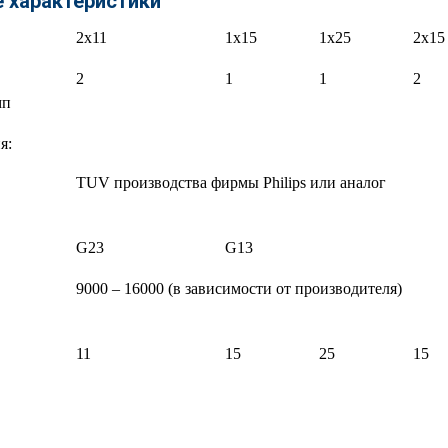
е характеристики
2х11
1х15
1х25
2х15
2
1
1
2
мп
я:
TUV
производства фирмы Philips или аналог
G23
G13
9000 – 16000 (в зависимости от производителя)
11
15
25
15