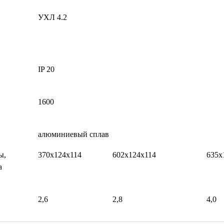
УХЛ 4.2
IP 20
1600
алюминиевый сплав
ы,
370х124х114
602х124х114
635х
а
2,6
2,8
4,0