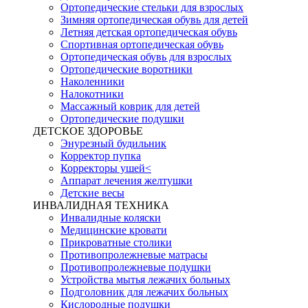
Ортопедические стельки для взрослых
Зимняя ортопедическая обувь для детей
Летняя детская ортопедическая обувь
Спортивная ортопедическая обувь
Ортопедическая обувь для взрослых
Ортопедические воротники
Наколенники
Налокотники
Массажный коврик для детей
Ортопедические подушки
ДЕТСКОЕ ЗДОРОВЬЕ
Энурезный будильник
Корректор пупка
Корректоры ушей<
Аппарат лечения желтушки
Детские весы
ИНВАЛИДНАЯ ТЕХНИКА
Инвалидные коляски
Медицинские кровати
Прикроватные столики
Противопролежневые матрасы
Противопролежневые подушки
Устройства мытья лежачих больных
Подголовник для лежачих больных
Кислородные подушки