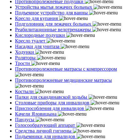
Противопролежневые подушки
Устройства мытья лежачих больных
Подъемное устройство для ванны
Кресло для купания
Подголовник для лежачих больных
Реабилитационные велотренажеры
Кислородные подушки
Кресло туалет
Насадки для унитаза
Ходунки
Роляторы
Трости
Противопролежневые матрасы с компрессором
Противопролежневые медицинские матрасы
Костыли
Палки для скандинавской ходьбы
Столовые приборы для инвалидов
Приспособления для инвалидов
Качели Яловицына
Пандусы
Голосообразующий аппарат
Средства личной гигиены
Подъемники для инвалидов