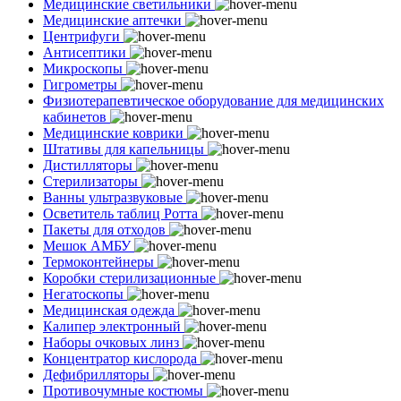
Медицинские светильники
Медицинские аптечки
Центрифуги
Антисептики
Микроскопы
Гигрометры
Физиотерапевтическое оборудование для медицинских
кабинетов
Медицинские коврики
Штативы для капельницы
Дистилляторы
Стерилизаторы
Ванны ультразвуковые
Осветитель таблиц Ротта
Пакеты для отходов
Мешок АМБУ
Термоконтейнеры
Коробки стерилизационные
Негатоскопы
Медицинская одежда
Калипер электронный
Наборы очковых линз
Концентратор кислорода
Дефибрилляторы
Противочумные костюмы