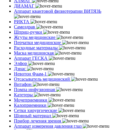
АЛМАГ
ДИАМАГ
Аппарат квантовой физиотерапии ВИТЯЗЬ
РИКТА
Самоздрав
Шприц-ручки
Жгуты медицинские
Перчатки медицинские
Расходные материалы
Маска медицинская
Аппарат ГЕСКА
Элфор
Дэнас
Невотон Фаам-1
Отсасыватель медицинский
Витафон
Помпа инфузионная
Катетеры
Мочеприемники
Калоприемники
Сетки хирургические
Шовный материал
Прибор лечения зрения
Аппарат измерения давления глаз