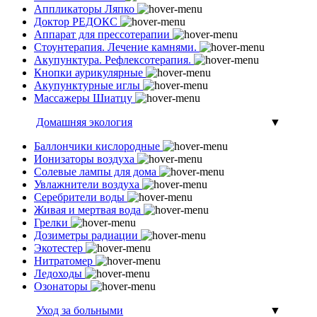
Аппликаторы Ляпко
Доктор РЕДОКС
Аппарат для прессотерапии
Стоунтерапия. Лечение камнями.
Акупунктура. Рефлексотерапия.
Кнопки аурикулярные
Акупунктурные иглы
Массажеры Шиатцу
Домашняя экология
▼
Баллончики кислородные
Ионизаторы воздуха
Солевые лампы для дома
Увлажнители воздуха
Серебрители воды
Живая и мертвая вода
Грелки
Дозиметры радиации
Экотестер
Нитратомер
Ледоходы
Озонаторы
Уход за больными
▼