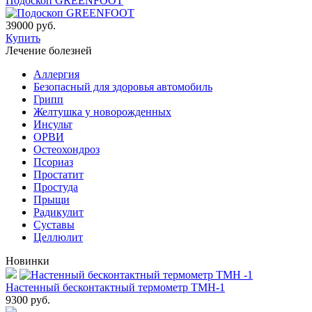
Подоскоп GREENFOOT
39000 руб.
Купить
Лечение болезней
Аллергия
Безопасный для здоровья автомобиль
Грипп
Желтушка у новорожденных
Инсульт
ОРВИ
Остеохондроз
Пcориаз
Простатит
Простуда
Прыщи
Радикулит
Суставы
Целлюлит
Новинки
Настенный бесконтактный термометр ТМН-1
9300
руб.