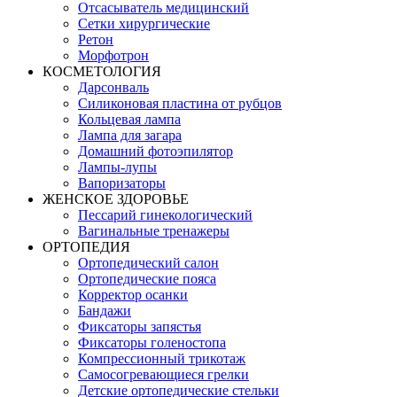
Отсасыватель медицинский
Сетки хирургические
Ретон
Морфотрон
КОСМЕТОЛОГИЯ
Дарсонваль
Силиконовая пластина от рубцов
Кольцевая лампа
Лампа для загара
Домашний фотоэпилятор
Лампы-лупы
Вапоризаторы
ЖЕНСКОЕ ЗДОРОВЬЕ
Пессарий гинекологический
Вагинальные тренажеры
ОРТОПЕДИЯ
Ортопедический салон
Ортопедические пояса
Корректор осанки
Бандажи
Фиксаторы запястья
Фиксаторы голеностопа
Компрессионный трикотаж
Самосогревающиеся грелки
Детские ортопедические стельки