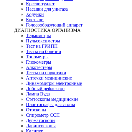
Кресло туалет
Насадки для унитаза
Ходунки
Костыли
Голосообразующий аппарат
ДИАГНОСТИКА ОРГАНИЗМА
Термометры
Пульсоксиметры
Тест на ГРИПП
Тесты на болезни
Тонометры
Глюкометры
Алкотестеры
Тесты на наркотики
Аптечки медицинские
Динамометры электронные
Лобный рефлектор
Лампа Вуда
Стетоскопы медицинские
Плантографы для стопы
Отоскопы
Спирометр ССП
Дерматоскопы
Ларингоскопы
Калипер