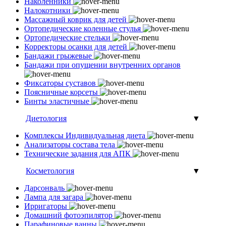
Наколенники
Налокотники
Массажный коврик для детей
Ортопедические коленные стулья
Ортопедические стельки
Корректоры осанки для детей
Бандажи грыжевые
Бандажи при опущении внутренних органов
Фиксаторы суставов
Поясничные корсеты
Бинты эластичные
Диетология
▼
Комплексы Индивидуальная диета
Анализаторы состава тела
Технические задания для АПК
Косметология
▼
Дарсонваль
Лампа для загара
Ирригаторы
Домашний фотоэпилятор
Парафиновые ванны