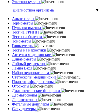
Электроскутеры
Диагностика организма
▼
Алкотестеры
Термометры
Пульсоксиметры
Тест на ГРИПП
Тесты на болезни
Тонометры
Глюкометры
Тесты на наркотики
Аптечки медицинские
Динамометры
Лобный рефлектор
Лампа Вуда
Набор невропатолога
Стетоскопы медицинские
Плантографы для стопы
Отоскопы
Диагностические фонарики
Дерматоскопы
Ларингоскопы
Фетальные допплеры
Секундомеры