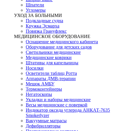
Шпатели
Угломеры
УХОД ЗА БОЛЬНЫМИ
Подкладные судна
Кружка Эсмарха
Повязка Грануфлекс
МЕДИЦИНСКОЕ ОБОРУДОВАНИЕ
Оснащение медицинского кабинета
Оборудование для детских садов
Светильники медицинские
Медицинские коврики
Штативы для капельницы
Носилки
Осветители таблиц Ротта
Аппараты ДМВ-терапии
Мешок АМБУ
Термоконтейнеры
Негатоскопы
Укладки и наборы медицинские
Весы медицинские с поверкой
Индикатор оксида углерода АНКАТ-7635
Smokerlyzer
Вакуумные матрасы
Дефибрилляторы