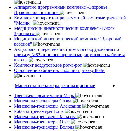
Аппаратно-программный комплекс «Здоровье.
Правильное питание»
Комплекс аппаратно-программный соматометрический
"Медик"
Медицинский диагностический комплекс «Киоск
Здоровье»
Медицинский диагностический комплекс "Здоровый
ребенок"
Актуальный перечень и стоимость оборудования по
приказу №822н по оснащению медицинского кабинета
школы
Комплект воздуховодов рот-в-рот
Оснащение кабинетов школ по приказу 804н
Манекены тренажеры реанимационные
▼
Тренажеры реанимации Марк
Манекены тренажеры Слава
Манекены-тренажеры Александр
Роботы-тренажеры Гоша
Манекены-тренажеры Максим
Манекены-тренажеры Олег
Манекены-тренажеры Володя