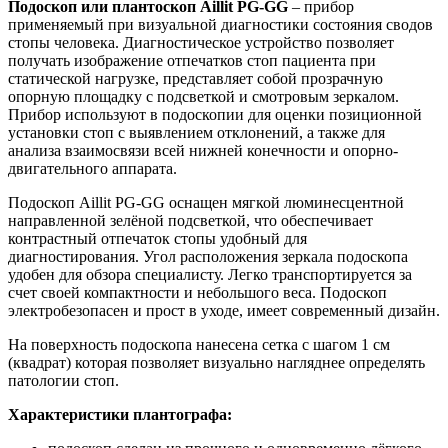
Подоскоп или плантоскоп
Aillit
PG
-
GG
– прибор
применяемый при визуальной диагностики состояния сводов
стопы человека. Диагностическое устройство позволяет
получать изображение отпечатков стоп пациента при
статической нагрузке, представляет собой прозрачную
опорную площадку с подсветкой и смотровым зеркалом.
Прибор используют в подоскопии
для оценки позиционной
установки стоп с выявлением отклонений, а также для
анализа взаимосвязи всей нижней конечности и опорно-
двигательного аппарата.
Подоскоп Aillit PG-GG оснащен мягкой люминесцентной
направленной зелёной подсветкой, что обеспечивает
контрастный отпечаток стопы удобный для
диагностирования. Угол расположения зеркала подоскопа
удобен для обзора специалисту. Легко транспортируется за
счет своей компактности и небольшого веса. Подоскоп
электробезопасен и прост в уходе, имеет современный дизайн.
На поверхность подоскопа нанесена сетка с шагом 1 см
(квадрат) которая позволяет визуально нагляднее определять
патологии стоп.
Характеристики плантографа: