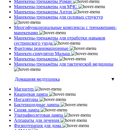
Манекены-тренажеры Роман
Манекены-тренажеры для МЧС
Манекены-тренажеры Антон
Манекены-тренажеры для силовых структур
Многофункциональные комплексы с тренажерами-
манекенами
Манекены-тренажеры для отработки навыков
сестринского ухода
Фантомы реанимационные
Манекен-симулятор Малыш
Манекены-тренажеры
Манекены-тренажёры для тактической медицины
Домашняя медтехника
▼
Магнитер
Кварцевая лампа
Ингаляторы
Бактерицидные лампы
Синяя лампа
Ультрафиолетовая лампа
Аппараты для лечения
Физиотерапия для дома