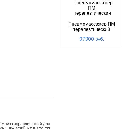
Пневмомассажер ПМ
терапевтический
97900
руб.
емник гидравлический для
ейна ЕНИСЕЙ ИПБ-170 ГП