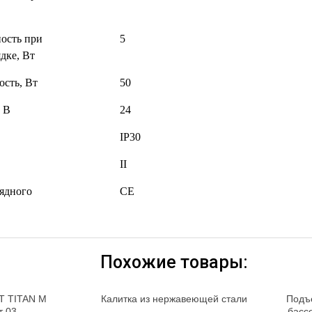
ость при
5
ядке, Вт
ость, Вт
50
, В
24
IP30
II
ядного
CE
Похожие товары:
T TITAN M
Калитка из нержавеющей стали
Подъ
т 03
басс