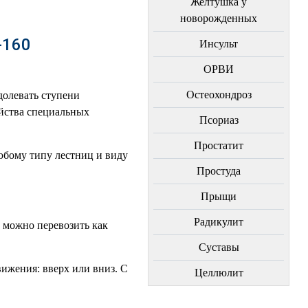
Желтушка у
новорожденных
-160
Инсульт
ОРВИ
Остеохондроз
олевать ступени
ойства специальных
Пcориаз
Простатит
юбому типу лестниц и виду
Простуда
Прыщи
Радикулит
 можно перевозить как
Суставы
вижения: вверх или вниз. С
Целлюлит