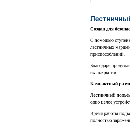
РЕАНИМАЦИОННЫЕ
ДОМАШНЯЯ
▼
Лестничный
МЕДТЕХНИКА
Создан для безопа
ОРТОПЕДИЯ
▼
С помощью ступень
ДИЕТОЛОГИЯ
▼
лестничных маршей 
приспособлений.
КОСМЕТОЛОГИЯ
▼
Благодаря продума
их покрытий.
ЖЕНСКОЕ ЗДОРОВЬЕ
▼
Компактный разме
ДЕТСКОЕ ЗДОРОВЬЕ
▼
Лестничный подъём
ИНВАЛИДНАЯ
одно целое устройс
▼
ТЕХНИКА
Время работы подъё
ДИАГНОСТИКА
полностью заряженн
▼
ОРГАНИЗМА