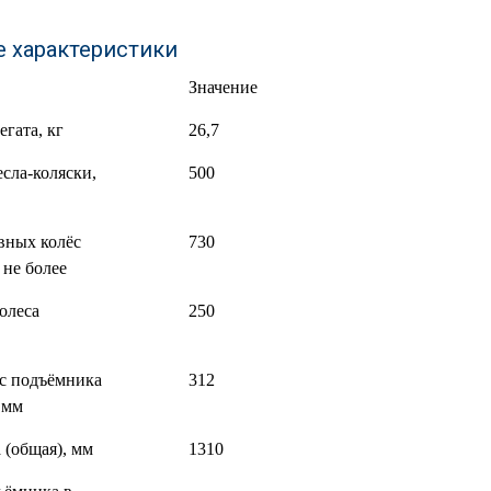
е характеристики
Значение
гата, кг
26,7
сла-коляски,
500
вных колёс
730
 не более
олеса
250
ёс подъёмника
312
 мм
 (общая), мм
1310