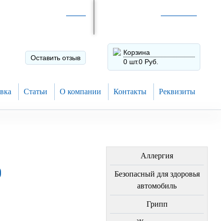
Интернет-магазин по
России
Интернет-магазин в
Н.Новгороде
8 (910) 794-80-28
+7 (831) 410-75-00
Корзина
Оставить отзыв
0 шт.
0 Руб.
вка
Статьи
О компании
Контакты
Реквизиты
ЛЕЧЕНИЕ БОЛЕЗНЕЙ
Аллергия
0
Безопасный для здоровья
автомобиль
Грипп