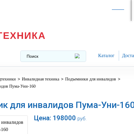
Интернет-магазин в
Москве
texnika@mail.ru
8 (499) 391-37-29
ТЕХНИКА
Каталог
Доста
>
>
>
дтехники
Инвалидная техника
Подъемники для инвалидов
идов Пума-Уни-160
к для инвалидов Пума-Уни-16
Цена:
198000
руб.
В корзину