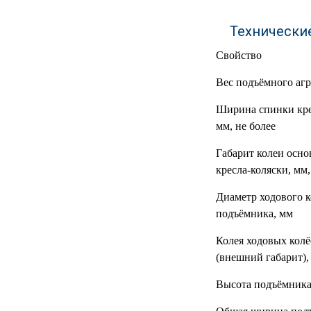
МЕДИЦИНСКИЕ
▼
Технически
ИНСТРУМЕНТЫ
Свойство
ЛАБОРАТОРНАЯ
▼
МЕБЕЛЬ
Вес подъёмного агре
МАССАЖНОЕ
Ширина спинки кре
▼
ОБОРУДОВАНИЕ
мм, не более
ДОМАШНЯЯ
Габарит колеи осно
▼
ЭКОЛОГИЯ
кресла-коляски, мм,
УХОД ЗА БОЛЬНЫМИ
▼
Диаметр ходового к
подъёмника, мм
СЕНСОРНОЕ
▼
ОБОРУДОВАНИЕ
Колея ходовых кол
(внешний габарит),
НАГЛЯДНЫЕ ПОСОБИЯ
▼
Высота подъёмника
ОБОРУДОВАНИЕ ДЛЯ