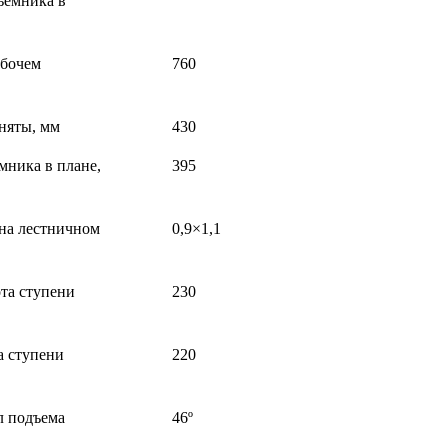
ъёмника в
абочем
760
няты, мм
430
мника в плане,
395
на лестничном
0,9×1,1
та ступени
230
 ступени
220
л подъема
46º