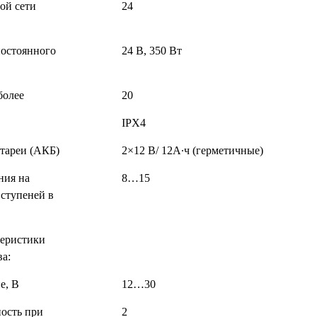
ой сети
24
постоянного
24 В, 350 Вт
более
20
IPX4
тареи (АКБ)
2×12 В/ 12А·ч (герметичные)
ния на
8…15
ступеней в
теристики
ва:
е, В
12…30
ость при
2