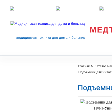
Розничные магазины
Перезвоните мне
med
МЕД
медицинская техника для дома и больниц
>
Главная
Каталог ме
МЕДИЦИНСКОЕ
▼
Подъемник для инвал
ОБОРУДОВАНИЕ
ОСНАЩЕНИЕ
Подъемни
МЕДИЦИНСКОГО
▼
КАБИНЕТА
МАНЕКЕНЫ
ТРЕНАЖЕРЫ
▼