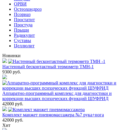
ОРВИ
Остеохондроз
Пcориаз
Простатит
Простуда
Прыщи
Радикулит
Суставы
Целлюлит
Новинки
Настенный бесконтактный термометр ТМН-1
9300
руб.
Аппаратно-программный комплекс для диагностики и
коррекции высших психических функций ШУФРИД
42000
руб.
Комплект манжет пневмомассажера №7 рука+нога
42000
руб.
Хит