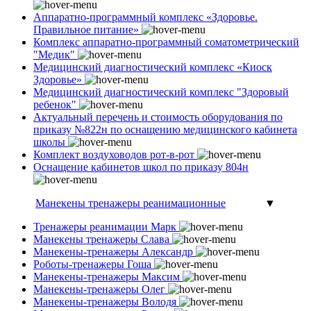
Аппаратно-программный комплекс «Здоровье.
Правильное питание»
Комплекс аппаратно-программный соматометрический
"Медик"
Медицинский диагностический комплекс «Киоск
Здоровье»
Медицинский диагностический комплекс "Здоровый
ребенок"
Актуальный перечень и стоимость оборудования по
приказу №822н по оснащению медицинского кабинета
школы
Комплект воздуховодов рот-в-рот
Оснащение кабинетов школ по приказу 804н
Манекены тренажеры реанимационные
▼
Тренажеры реанимации Марк
Манекены тренажеры Слава
Манекены-тренажеры Александр
Роботы-тренажеры Гоша
Манекены-тренажеры Максим
Манекены-тренажеры Олег
Манекены-тренажеры Володя