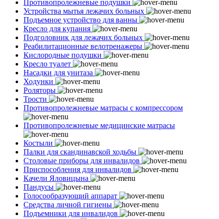
Противопролежневые подушки
Устройства мытья лежачих больных
Подъемное устройство для ванны
Кресло для купания
Подголовник для лежачих больных
Реабилитационные велотренажеры
Кислородные подушки
Кресло туалет
Насадки для унитаза
Ходунки
Роляторы
Трости
Противопролежневые матрасы с компрессором
Противопролежневые медицинские матрасы
Костыли
Палки для скандинавской ходьбы
Столовые приборы для инвалидов
Приспособления для инвалидов
Качели Яловицына
Пандусы
Голосообразующий аппарат
Средства личной гигиены
Подъемники для инвалидов