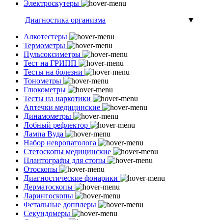
Электроскутеры
Диагностика организма
▼
Алкотестеры
Термометры
Пульсоксиметры
Тест на ГРИПП
Тесты на болезни
Тонометры
Глюкометры
Тесты на наркотики
Аптечки медицинские
Динамометры
Лобный рефлектор
Лампа Вуда
Набор невропатолога
Стетоскопы медицинские
Плантографы для стопы
Отоскопы
Диагностические фонарики
Дерматоскопы
Ларингоскопы
Фетальные допплеры
Секундомеры