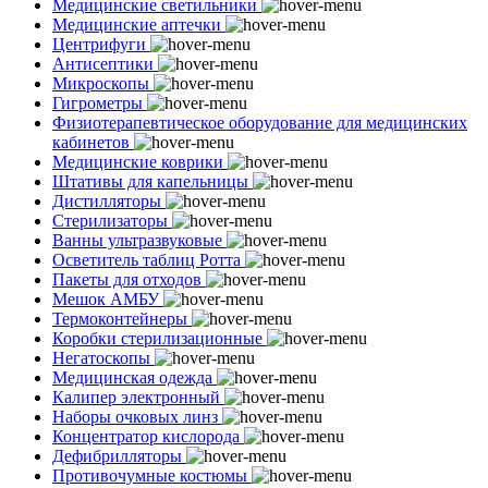
Медицинские светильники
Медицинские аптечки
Центрифуги
Антисептики
Микроскопы
Гигрометры
Физиотерапевтическое оборудование для медицинских
кабинетов
Медицинские коврики
Штативы для капельницы
Дистилляторы
Стерилизаторы
Ванны ультразвуковые
Осветитель таблиц Ротта
Пакеты для отходов
Мешок АМБУ
Термоконтейнеры
Коробки стерилизационные
Негатоскопы
Медицинская одежда
Калипер электронный
Наборы очковых линз
Концентратор кислорода
Дефибрилляторы
Противочумные костюмы