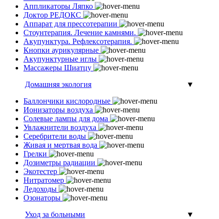
Аппликаторы Ляпко
Доктор РЕДОКС
Аппарат для прессотерапии
Стоунтерапия. Лечение камнями.
Акупунктура. Рефлексотерапия.
Кнопки аурикулярные
Акупунктурные иглы
Массажеры Шиатцу
Домашняя экология
▼
Баллончики кислородные
Ионизаторы воздуха
Солевые лампы для дома
Увлажнители воздуха
Серебрители воды
Живая и мертвая вода
Грелки
Дозиметры радиации
Экотестер
Нитратомер
Ледоходы
Озонаторы
Уход за больными
▼