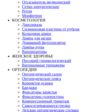
Отсасыватель медицинский
Сетки хирургические
Ретон
Морфотрон
КОСМЕТОЛОГИЯ
Дарсонваль
Силиконовая пластина от рубцов
Кольцевая лампа
Лампа для загара
Домашний фотоэпилятор
Лампы-лупы
Вапоризаторы
ЖЕНСКОЕ ЗДОРОВЬЕ
Пессарий гинекологический
Вагинальные тренажеры
ОРТОПЕДИЯ
Ортопедический салон
Ортопедические пояса
Корректор осанки
Бандажи
Фиксаторы запястья
Фиксаторы голеностопа
Компрессионный трикотаж
Самосогревающиеся грелки
Детские ортопедические стельки