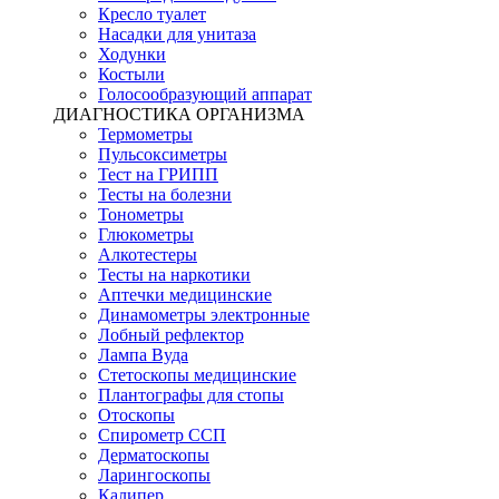
Кресло туалет
Насадки для унитаза
Ходунки
Костыли
Голосообразующий аппарат
ДИАГНОСТИКА ОРГАНИЗМА
Термометры
Пульсоксиметры
Тест на ГРИПП
Тесты на болезни
Тонометры
Глюкометры
Алкотестеры
Тесты на наркотики
Аптечки медицинские
Динамометры электронные
Лобный рефлектор
Лампа Вуда
Стетоскопы медицинские
Плантографы для стопы
Отоскопы
Спирометр ССП
Дерматоскопы
Ларингоскопы
Калипер