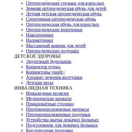
Ортопедические стельки для взрослых
Зимняя ортопедическая обувь для детей
Летняя детская ортопедическая обувь
Спортивная ортопедическая обувь
Ортопедическая обувь для взрослых
Ортопедические воротники
Наколенники
Налокотники
Массажный коврик для детей
Ортопедические подушки
ДЕТСКОЕ ЗДОРОВЬЕ
Энурезный будильник
Корректор пупка
Корректоры ушей<
Аппарат лечения желтушки
Детские весы
ИНВАЛИДНАЯ ТЕХНИКА
Инвалидные коляски
Медицинские кровати
Прикроватные столики
Противопролежневые матрасы
Противопролежневые подушки
Устройства мытья лежачих больных
Подголовник для лежачих больных
Кислородные подушки