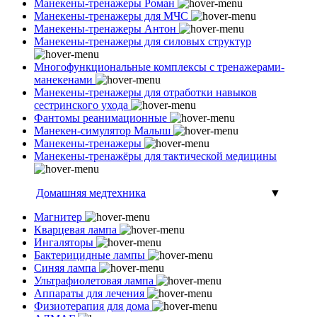
Манекены-тренажеры Роман
Манекены-тренажеры для МЧС
Манекены-тренажеры Антон
Манекены-тренажеры для силовых структур
Многофункциональные комплексы с тренажерами-
манекенами
Манекены-тренажеры для отработки навыков
сестринского ухода
Фантомы реанимационные
Манекен-симулятор Малыш
Манекены-тренажеры
Манекены-тренажёры для тактической медицины
Домашняя медтехника
▼
Магнитер
Кварцевая лампа
Ингаляторы
Бактерицидные лампы
Синяя лампа
Ультрафиолетовая лампа
Аппараты для лечения
Физиотерапия для дома