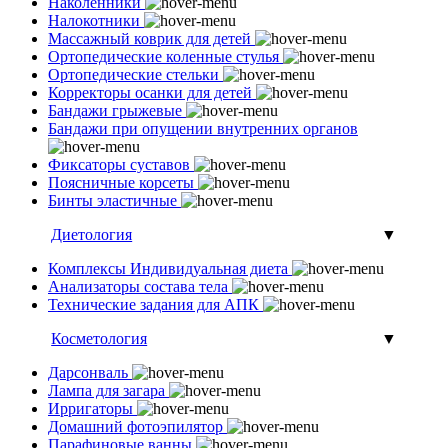
Наколенники
Налокотники
Массажный коврик для детей
Ортопедические коленные стулья
Ортопедические стельки
Корректоры осанки для детей
Бандажи грыжевые
Бандажи при опущении внутренних органов
Фиксаторы суставов
Поясничные корсеты
Бинты эластичные
Диетология
▼
Комплексы Индивидуальная диета
Анализаторы состава тела
Технические задания для АПК
Косметология
▼
Дарсонваль
Лампа для загара
Ирригаторы
Домашний фотоэпилятор
Парафиновые ванны