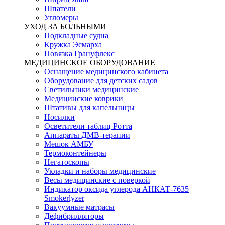
Шпатели
Угломеры
УХОД ЗА БОЛЬНЫМИ
Подкладные судна
Кружка Эсмарха
Повязка Грануфлекс
МЕДИЦИНСКОЕ ОБОРУДОВАНИЕ
Оснащение медицинского кабинета
Оборудование для детских садов
Светильники медицинские
Медицинские коврики
Штативы для капельницы
Носилки
Осветители таблиц Ротта
Аппараты ДМВ-терапии
Мешок АМБУ
Термоконтейнеры
Негатоскопы
Укладки и наборы медицинские
Весы медицинские с поверкой
Индикатор оксида углерода АНКАТ-7635
Smokerlyzer
Вакуумные матрасы
Дефибрилляторы