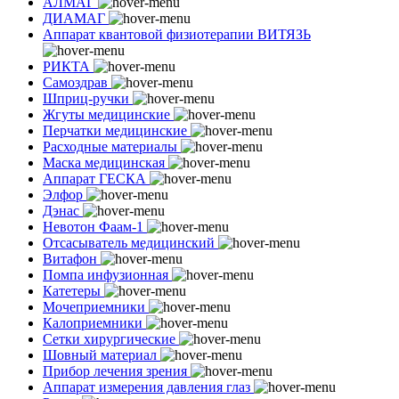
АЛМАГ
ДИАМАГ
Аппарат квантовой физиотерапии ВИТЯЗЬ
РИКТА
Самоздрав
Шприц-ручки
Жгуты медицинские
Перчатки медицинские
Расходные материалы
Маска медицинская
Аппарат ГЕСКА
Элфор
Дэнас
Невотон Фаам-1
Отсасыватель медицинский
Витафон
Помпа инфузионная
Катетеры
Мочеприемники
Калоприемники
Сетки хирургические
Шовный материал
Прибор лечения зрения
Аппарат измерения давления глаз