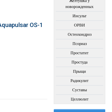
Желтушка у
новорожденных
Инсульт
quapulsar OS-1
ОРВИ
Остеохондроз
Пcориаз
Простатит
Простуда
Прыщи
Радикулит
Суставы
Целлюлит