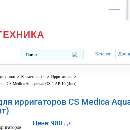
Интернет-магазин в
Москве
texnika@mail.ru
8 (499) 391-37-29
ТЕХНИКА
Каталог
Доста
>
>
>
дтехники
Косметология
Ирригаторы
ров CS Medica Aquapulsar OS-1 AP-10 (4шт)
ля ирригаторов CS Medica Aqua
шт)
Цена:
980
руб.