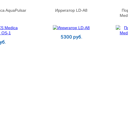
ca AquaPulsar
Ирригатор LD-A8
По
Medi
5300 руб.
уб.
ь
Купить