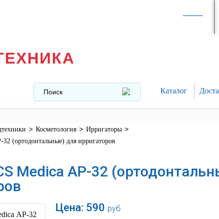
Интернет-магазин в
Москве
texnika@mail.ru
8 (499) 391-37-29
ТЕХНИКА
Каталог
Доста
>
>
>
дтехники
Косметология
Ирригаторы
-32 (ортодонтальные) для ирригаторов
CS Medica AP-32 (ортодонтальн
ров
Цена:
590
руб.