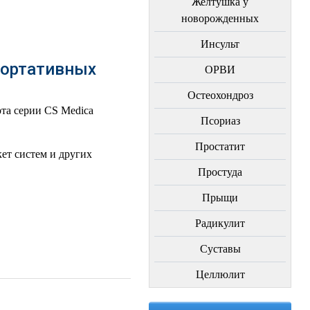
Желтушка у
новорожденных
Инсульт
портативных
ОРВИ
Остеохондроз
та серии CS Medica
Пcориаз
Простатит
ет систем и других
Простуда
Прыщи
Радикулит
Суставы
Целлюлит