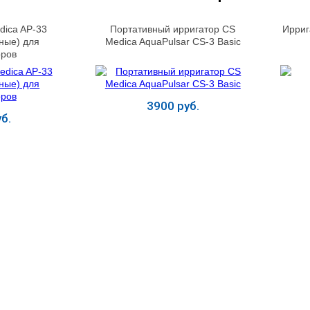
dica AP-33
Портативный ирригатор CS
Ирриг
ные) для
Medica AquaPulsar CS-3 Basic
оров
3900 руб.
б.
ь
Купить