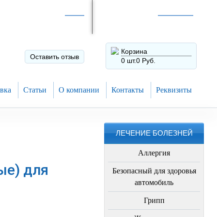
Интернет-магазин по
России
Интернет-магазин в
Н.Новгороде
8 (910) 794-80-28
+7 (831) 410-75-00
Корзина
Оставить отзыв
0 шт.
0 Руб.
вка
Статьи
О компании
Контакты
Реквизиты
ЛЕЧЕНИЕ БОЛЕЗНЕЙ
Аллергия
ые) для
Безопасный для здоровья
автомобиль
Грипп