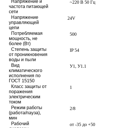
Напряжение и
~220 В 50 Гц
частота питающей
сети
Напряжение
24V
управляющей
цепи
Потребляемая
500
мощность, не
более (Вт)
Степень защиты
IP 54
от проникновения
воды и пыли
Вид
У1, У1.1
климатического
исполнения по
ГОСТ 15150
Класс защиты от
1
поражения
электрическим
током
Режим работы
2/8
(работа/пауза),
мин
Рабочий
от -35 до +50