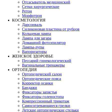
Отсасыватель медицинский
Сетки хирургические
Ретон
Морфотрон
КОСМЕТОЛОГИЯ
Дарсонваль
Силиконовая пластина от рубцов
Кольцевая лампа
Лампа для загара
Домашний фотоэпилятор
Лампы-лупы
Вапоризаторы
ЖЕНСКОЕ ЗДОРОВЬЕ
Пессарий гинекологический
Вагинальные тренажеры
ОРТОПЕДИЯ
Ортопедический салон
Ортопедические пояса
Корректор осанки
Бандажи
Фиксаторы запястья
Фиксаторы голеностопа
Компрессионный трикотаж
Самосогревающиеся грелки
Детские ортопедические стельки