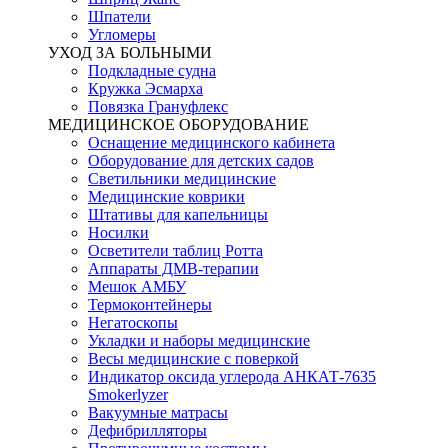
Шпатели
Угломеры
УХОД ЗА БОЛЬНЫМИ
Подкладные судна
Кружка Эсмарха
Повязка Грануфлекс
МЕДИЦИНСКОЕ ОБОРУДОВАНИЕ
Оснащение медицинского кабинета
Оборудование для детских садов
Светильники медицинские
Медицинские коврики
Штативы для капельницы
Носилки
Осветители таблиц Ротта
Аппараты ДМВ-терапии
Мешок АМБУ
Термоконтейнеры
Негатоскопы
Укладки и наборы медицинские
Весы медицинские с поверкой
Индикатор оксида углерода АНКАТ-7635
Smokerlyzer
Вакуумные матрасы
Дефибрилляторы