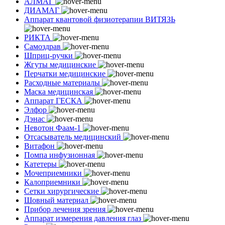
АЛМАГ
ДИАМАГ
Аппарат квантовой физиотерапии ВИТЯЗЬ
РИКТА
Самоздрав
Шприц-ручки
Жгуты медицинские
Перчатки медицинские
Расходные материалы
Маска медицинская
Аппарат ГЕСКА
Элфор
Дэнас
Невотон Фаам-1
Отсасыватель медицинский
Витафон
Помпа инфузионная
Катетеры
Мочеприемники
Калоприемники
Сетки хирургические
Шовный материал
Прибор лечения зрения
Аппарат измерения давления глаз