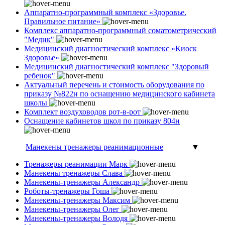
Аппаратно-программный комплекс «Здоровье.
Правильное питание»
Комплекс аппаратно-программный соматометрический
"Медик"
Медицинский диагностический комплекс «Киоск
Здоровье»
Медицинский диагностический комплекс "Здоровый
ребенок"
Актуальный перечень и стоимость оборудования по
приказу №822н по оснащению медицинского кабинета
школы
Комплект воздуховодов рот-в-рот
Оснащение кабинетов школ по приказу 804н
Манекены тренажеры реанимационные
▼
Тренажеры реанимации Марк
Манекены тренажеры Слава
Манекены-тренажеры Александр
Роботы-тренажеры Гоша
Манекены-тренажеры Максим
Манекены-тренажеры Олег
Манекены-тренажеры Володя