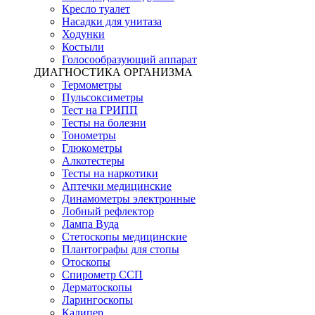
Кресло туалет
Насадки для унитаза
Ходунки
Костыли
Голосообразующий аппарат
ДИАГНОСТИКА ОРГАНИЗМА
Термометры
Пульсоксиметры
Тест на ГРИПП
Тесты на болезни
Тонометры
Глюкометры
Алкотестеры
Тесты на наркотики
Аптечки медицинские
Динамометры электронные
Лобный рефлектор
Лампа Вуда
Стетоскопы медицинские
Плантографы для стопы
Отоскопы
Спирометр ССП
Дерматоскопы
Ларингоскопы
Калипер