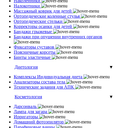
Наколенники
Налокотники
Массажный коврик для детей
Ортопедические коленные стулья
Ортопедические стельки
Корректоры осанки для детей
Бандажи грыжевые
Бандажи при опущении внутренних органов
Фиксаторы суставов
Поясничные корсеты
Бинты эластичные
Диетология
▼
Комплексы Индивидуальная диета
Анализаторы состава тела
Технические задания для АПК
Косметология
▼
Дарсонваль
Лампа для загара
Ирригаторы
Домашний фотоэпилятор
Парафиновые ванны