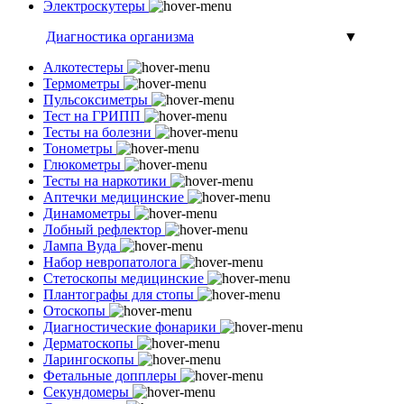
Электроскутеры
Диагностика организма
▼
Алкотестеры
Термометры
Пульсоксиметры
Тест на ГРИПП
Тесты на болезни
Тонометры
Глюкометры
Тесты на наркотики
Аптечки медицинские
Динамометры
Лобный рефлектор
Лампа Вуда
Набор невропатолога
Стетоскопы медицинские
Плантографы для стопы
Отоскопы
Диагностические фонарики
Дерматоскопы
Ларингоскопы
Фетальные допплеры
Секундомеры