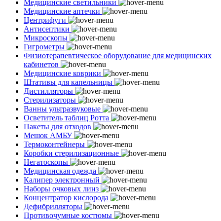
Медицинские светильники
Медицинские аптечки
Центрифуги
Антисептики
Микроскопы
Гигрометры
Физиотерапевтическое оборудование для медицинских
кабинетов
Медицинские коврики
Штативы для капельницы
Дистилляторы
Стерилизаторы
Ванны ультразвуковые
Осветитель таблиц Ротта
Пакеты для отходов
Мешок АМБУ
Термоконтейнеры
Коробки стерилизационные
Негатоскопы
Медицинская одежда
Калипер электронный
Наборы очковых линз
Концентратор кислорода
Дефибрилляторы
Противочумные костюмы