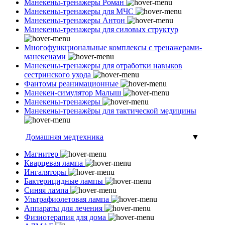
Манекены-тренажеры Роман
Манекены-тренажеры для МЧС
Манекены-тренажеры Антон
Манекены-тренажеры для силовых структур
Многофункциональные комплексы с тренажерами-
манекенами
Манекены-тренажеры для отработки навыков
сестринского ухода
Фантомы реанимационные
Манекен-симулятор Малыш
Манекены-тренажеры
Манекены-тренажёры для тактической медицины
Домашняя медтехника
▼
Магнитер
Кварцевая лампа
Ингаляторы
Бактерицидные лампы
Синяя лампа
Ультрафиолетовая лампа
Аппараты для лечения
Физиотерапия для дома