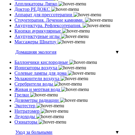
Аппликаторы Ляпко
Доктор РЕДОКС
Аппарат для прессотерапии
Стоунтерапия. Лечение камнями.
Акупунктура. Рефлексотерапия.
Кнопки аурикулярные
Акупунктурные иглы
Массажеры Шиатцу
Домашняя экология
▼
Баллончики кислородные
Ионизаторы воздуха
Солевые лампы для дома
Увлажнители воздуха
Серебрители воды
Живая и мертвая вода
Грелки
Дозиметры радиации
Экотестер
Нитратомер
Ледоходы
Озонаторы
Уход за больными
▼