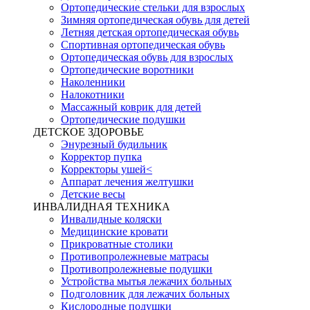
Ортопедические стельки для взрослых
Зимняя ортопедическая обувь для детей
Летняя детская ортопедическая обувь
Спортивная ортопедическая обувь
Ортопедическая обувь для взрослых
Ортопедические воротники
Наколенники
Налокотники
Массажный коврик для детей
Ортопедические подушки
ДЕТСКОЕ ЗДОРОВЬЕ
Энурезный будильник
Корректор пупка
Корректоры ушей<
Аппарат лечения желтушки
Детские весы
ИНВАЛИДНАЯ ТЕХНИКА
Инвалидные коляски
Медицинские кровати
Прикроватные столики
Противопролежневые матрасы
Противопролежневые подушки
Устройства мытья лежачих больных
Подголовник для лежачих больных
Кислородные подушки