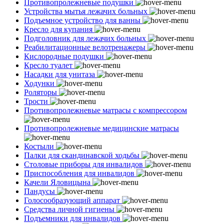
Противопролежневые подушки
Устройства мытья лежачих больных
Подъемное устройство для ванны
Кресло для купания
Подголовник для лежачих больных
Реабилитационные велотренажеры
Кислородные подушки
Кресло туалет
Насадки для унитаза
Ходунки
Роляторы
Трости
Противопролежневые матрасы с компрессором
Противопролежневые медицинские матрасы
Костыли
Палки для скандинавской ходьбы
Столовые приборы для инвалидов
Приспособления для инвалидов
Качели Яловицына
Пандусы
Голосообразующий аппарат
Средства личной гигиены
Подъемники для инвалидов