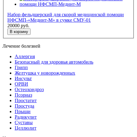
Набор фельдшерский для скорой медицинской помощи
НФСМП-«Мединт-М» в сумке СМУ-01
20000
руб.
В корзину
Лечение болезней
Аллергия
Безопасный для здоровья автомобиль
Грипп
Желтушка у новорожденных
Инсульт
ОРВИ
Остеохондроз
Пcориаз
Простатит
Простуда
Прыщи
Радикулит
Суставы
Целлюлит