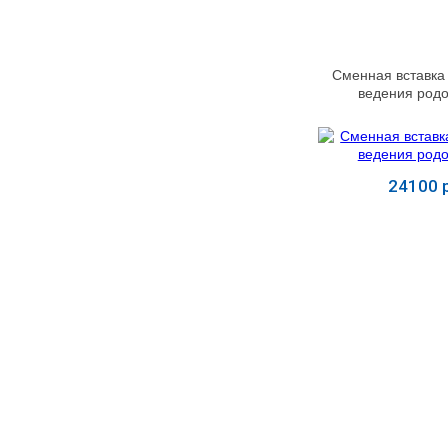
МЕДИЦИНСКИЕ
▼
ИНСТРУМЕНТЫ
Сменная вставка
ЛАБОРАТОРНАЯ
ведения род
▼
МЕБЕЛЬ
МАССАЖНОЕ
▼
ОБОРУДОВАНИЕ
24100 р
ДОМАШНЯЯ
▼
ЭКОЛОГИЯ
Купит
УХОД ЗА БОЛЬНЫМИ
▼
СЕНСОРНОЕ
▼
ОБОРУДОВАНИЕ
НАГЛЯДНЫЕ ПОСОБИЯ
▼
ОБОРУДОВАНИЕ ДЛЯ