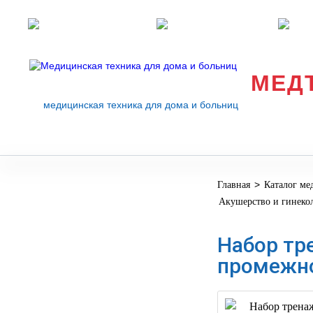
Розничные магазины
Перезвоните мне
med
МЕД
медицинская техника для дома и больниц
>
Главная
Каталог ме
МЕДИЦИНСКОЕ
▼
Акушерство и гинеко
ОБОРУДОВАНИЕ
ОСНАЩЕНИЕ
Набор тр
МЕДИЦИНСКОГО
▼
промежн
КАБИНЕТА
МАНЕКЕНЫ
ТРЕНАЖЕРЫ
▼