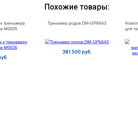
Похожие товары:
 к тренажеру
Тренажер родов DM-GP6643
Компл
ов М0026
для т
381500 руб.
уб.
ь
Купить