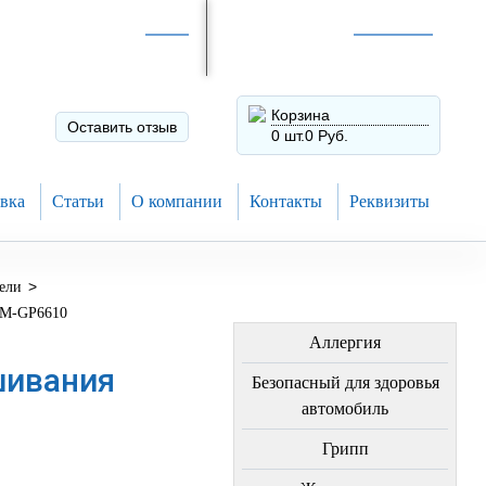
Интернет-магазин по
России
Интернет-магазин в
Н.Новгороде
8 (910) 794-80-28
+7 (831) 410-75-00
Корзина
Оставить отзыв
0 шт.
0 Руб.
вка
Статьи
О компании
Контакты
Реквизиты
>
ели
ЛЕЧЕНИЕ БОЛЕЗНЕЙ
DM-GP6610
Аллергия
шивания
Безопасный для здоровья
автомобиль
Грипп