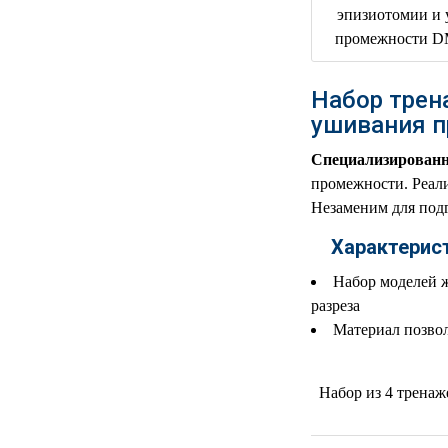
РЕАНИМАЦИОННЫЕ
ДОМАШНЯЯ
▼
МЕДТЕХНИКА
Набор трен
ОРТОПЕДИЯ
▼
ушивания 
Специализирован
ДИЕТОЛОГИЯ
▼
промежности. Реали
Незаменим для под
КОСМЕТОЛОГИЯ
▼
Характерис
ЖЕНСКОЕ ЗДОРОВЬЕ
▼
Набор моделей 
ДЕТСКОЕ ЗДОРОВЬЕ
▼
разреза
Материал позвол
ИНВАЛИДНАЯ
▼
ТЕХНИКА
Набор из 4 тренаже
ДИАГНОСТИКА
▼
ОРГАНИЗМА