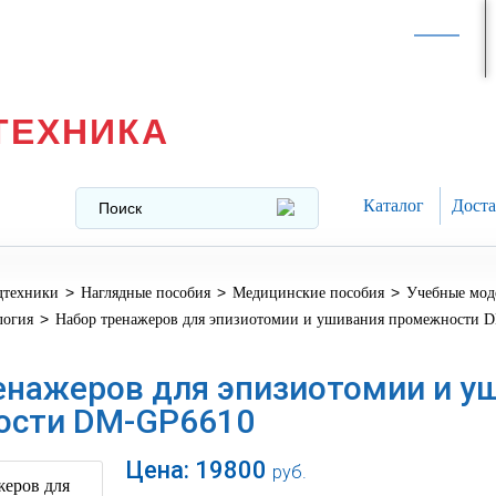
Интернет-магазин в
Москве
texnika@mail.ru
8 (499) 391-37-29
ТЕХНИКА
Каталог
Доста
>
>
>
дтехники
Наглядные пособия
Медицинские пособия
Учебные мод
>
логия
Набор тренажеров для эпизиотомии и ушивания промежности 
енажеров для эпизиотомии и у
ости DM-GP6610
Цена:
19800
руб.