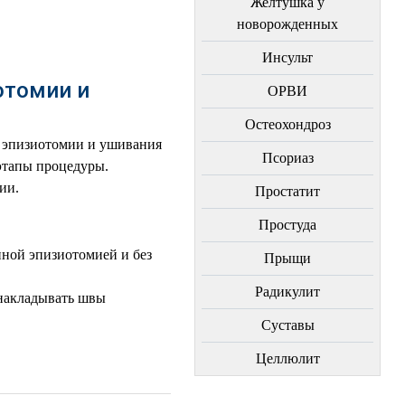
Желтушка у
новорожденных
Инсульт
отомии и
ОРВИ
Остеохондроз
и эпизиотомии и ушивания
Пcориаз
этапы процедуры.
ии.
Простатит
Простуда
ной эпизиотомией и без
Прыщи
Радикулит
 накладывать швы
Суставы
Целлюлит