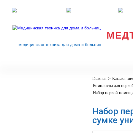
Розничные магазины
Перезвоните мне
med
МЕД
медицинская техника для дома и больниц
>
Главная
Каталог ме
МЕДИЦИНСКОЕ
▼
Комплекты для перво
ОБОРУДОВАНИЕ
Набор первой помощи
ОСНАЩЕНИЕ
МЕДИЦИНСКОГО
▼
Набор пе
КАБИНЕТА
сумке ун
МАНЕКЕНЫ
ТРЕНАЖЕРЫ
▼