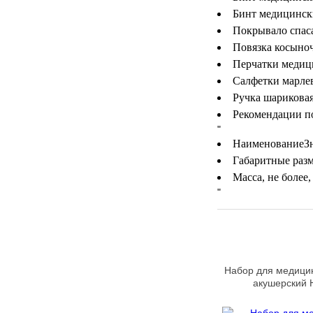
Бинт медицинск
МЕДИЦИНСКИЕ
▼
Покрывало спас
ИНСТРУМЕНТЫ
Повязка косыно
ЛАБОРАТОРНАЯ
Перчатки медици
▼
МЕБЕЛЬ
Салфетки марлев
Ручка шарикова
МАССАЖНОЕ
▼
Рекомендации п
ОБОРУДОВАНИЕ
"
Наименование
З
ДОМАШНЯЯ
▼
Габаритные раз
ЭКОЛОГИЯ
Масса, не более,
"
УХОД ЗА БОЛЬНЫМИ
▼
СЕНСОРНОЕ
▼
ОБОРУДОВАНИЕ
НАГЛЯДНЫЕ ПОСОБИЯ
▼
Набор для медици
акушерский
ОБОРУДОВАНИЕ ДЛЯ