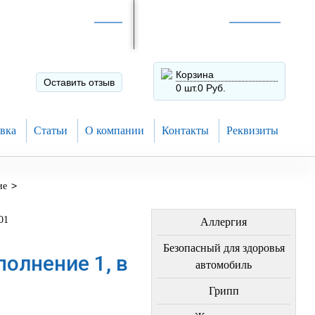
Интернет-магазин по
России
Интернет-магазин в
Н.Новгороде
8 (910) 794-80-28
+7 (831) 410-75-00
Корзина
Оставить отзыв
0 шт.
0 Руб.
вка
Статьи
О компании
Контакты
Реквизиты
>
ие
ЛЕЧЕНИЕ БОЛЕЗНЕЙ
01
Аллергия
Безопасный для здоровья
олнение 1, в
автомобиль
1
Грипп