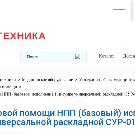
Интернет-магазин в
Москве
texnika@mail.ru
8 (499) 391-37-29
ТЕХНИКА
Каталог
Доста
>
>
дтехники
Медицинское оборудование
Укладки и наборы медицинск
>
й помощи
 НПП (базовый) исполнение 1, в сумке универсальной раскладной СУР-
рвой помощи НПП (базовый) исп
иверсальной раскладной СУР-0