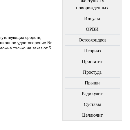
Желтушка у
новорожденных
Инсульт
ОРВИ
путствующих средств,
Остеохондроз
ационное удостоверение №
ожна только на заказ от 5
Пcориаз
Простатит
Простуда
Прыщи
Радикулит
Суставы
Целлюлит