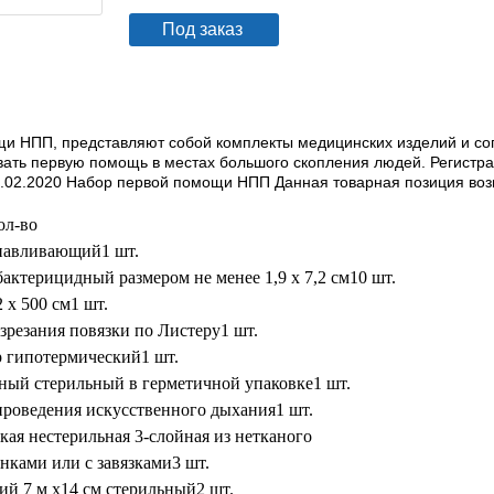
Под заказ
и НПП, представляют собой комплекты медицинских изделий и со
ать первую помощь в местах большого скопления людей. Регистр
4.02.2020 Набор первой помощи НПП Данная товарная позиция возм
ол-во
анавливающий
1 шт.
актерицидный размером не менее 1,9 х 7,2 см
10 шт.
 х 500 см
1 шт.
резания повязки по Листеру
1 шт.
р гипотермический
1 шт.
ный стерильный в герметичной упаковке
1 шт.
проведения искусственного дыхания
1 шт.
ая нестерильная 3-слойная из нетканого
инками или с завязками
3 шт.
ий 7 м х14 см стерильный
2 шт.