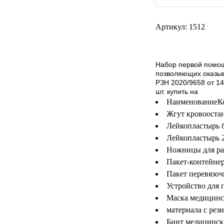
РЕАНИМАЦИОННЫЕ
ДОМАШНЯЯ
Артикул: 1512
▼
МЕДТЕХНИКА
ОРТОПЕДИЯ
▼
Набор первой помощ
позволяющих оказыв
ДИЕТОЛОГИЯ
▼
РЗН 2020/9658 от 1
шт. купить на
Наименование
К
КОСМЕТОЛОГИЯ
▼
Жгут кровоост
Лейкопластырь б
ЖЕНСКОЕ ЗДОРОВЬЕ
▼
Лейкопластырь 2
Ножницы для раз
ДЕТСКОЕ ЗДОРОВЬЕ
▼
Пакет-контейне
Пакет перевязоч
ИНВАЛИДНАЯ
▼
ТЕХНИКА
Устройство для 
Маска медицинск
ДИАГНОСТИКА
материала с рез
▼
ОРГАНИЗМА
Бинт медицинск