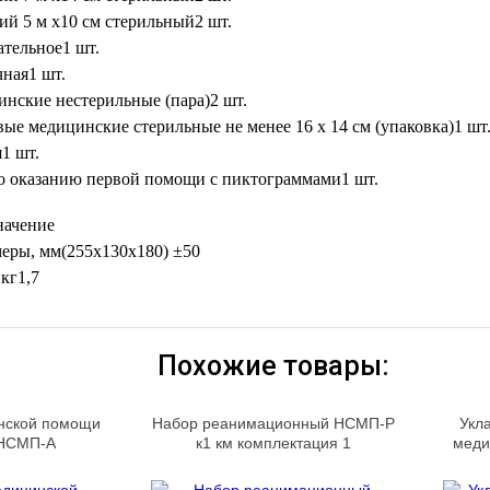
ий 5 м х10 см стерильный
2 шт.
ательное
1 шт.
чная
1 шт.
нские нестерильные (пара)
2 шт.
ые медицинские стерильные не менее 16 х 14 см (упаковка)
1 шт
я
1 шт.
о оказанию первой помощи с пиктограммами
1 шт.
начение
меры, мм
(255х130х180) ±50
 кг
1,7
Похожие товары:
нской помощи
Набор реанимационный НСМП-Р
Укл
 НСМП-А
к1 км комплектация 1
меди