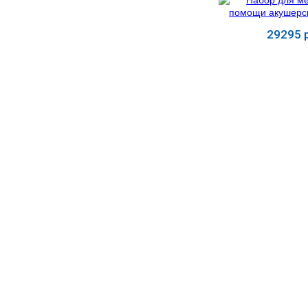
УЧЕБНЫХ
▼
УЧРЕЖДЕНИЙ
29295 р
ОРТОПЕДИЧЕСКИЙ
▼
МАГАЗИН Г.МОСКВА
Купит