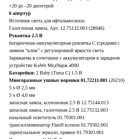
+20 до –20 диоптрий
6 апертур
Источник света для офтальмоскопа:
Галогенная лампа, Арт. 12.75132.003 (28946)
Рукоятка 2.5 В
батареечная-/аккумуляторная рукоятка C (средняя) с
замком “клик” с регулировкой яркости света
Заряжаема в сочетании с аккумулятором в зарядном
устройстве KaWe МедЧарж 4000
Батарейки:
2 Baby (Типa C) 1.5 В
Mногоразовые ушные воронки 01.72211.001
(26210)
5 x Ø 2,5 мм
5 x Ø 4,0 мм
запасная лампа, ксеноновая 2.5 В 12.75144.013
запасная лампа, галогенная 2.5 В 12.75132.003
назальный осветитель 01.79301.001
трансиллюминатор Finoff ксенон 01.79302.001
ларенгиальное зеркало, прямое 01.79303.001