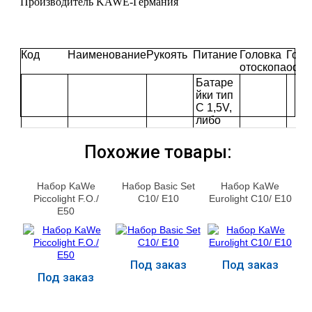
Производитель KAWE-Германия
Код
Наименование
Рукоять
Питание
Головка
Голо
отоскопа
офта
Батаре
йки тип
С 1,5V,
либо
01.7413
Зарядн
01.7323
0.002
ое
0.021
01.
Похожие товары:
Combilight
02.2301
Металл
устройс
KaWe
Ka
F.O.30 /E36
4.002
ическая
тво
КОМБИ
ЕВ
(EC)
рукоятк
MedСh
ЛАЙТ
E36
Набор KaWe
Набор Basic Set
Набор KaWe
а (C)
arge400
F.O.30
Piccolight F.O./
C10/ E10
Eurolight C10/ E10
0 +
E50
аккумул
ятор
28965
Под заказ
Под заказ
Под заказ
Купить
Купить
Купить