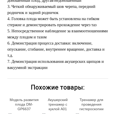
доношенный плод, другая-недоношенный
3. Четкий обнаруживаемый шов черепа, передний
родничок и задний родничок
4. Головка плода может быть установлена на гибком
стержне и демонстрировать прохождение через таз
5. Непосредственное наблюдение за взаимоотношениями
между плодом и тазом
6. Демонстрация процесса доставки: включение,
опускание, сгибание, внутреннее вращение, доставка и
т.д.
7. Демонстрация использования акушерских щипцов и
вакуумной экстракции
Похожие товары:
Модель развития
Акушерский
Тренажер для
плода DM-
тренажер с
проведения
GP6637
куклой А01
гистероскопии
МУ059