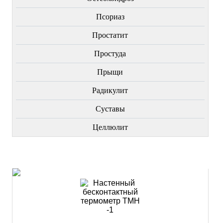
Пcориаз
Простатит
Простуда
Прыщи
Радикулит
Суставы
Целлюлит
НОВИНКИ