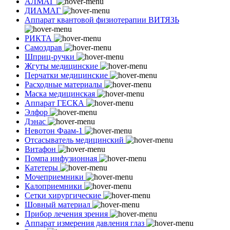
АЛМАГ
ДИАМАГ
Аппарат квантовой физиотерапии ВИТЯЗЬ
РИКТА
Самоздрав
Шприц-ручки
Жгуты медицинские
Перчатки медицинские
Расходные материалы
Маска медицинская
Аппарат ГЕСКА
Элфор
Дэнас
Невотон Фаам-1
Отсасыватель медицинский
Витафон
Помпа инфузионная
Катетеры
Мочеприемники
Калоприемники
Сетки хирургические
Шовный материал
Прибор лечения зрения
Аппарат измерения давления глаз