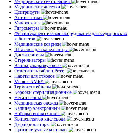
Медицинские светильники
Медицинские аптечки
Центрифуги
Антисептики
Микроскопы
Гигрометры
Физиотерапевтическое оборудование для медицинских
кабинетов
Медицинские коврики
Штативы для капельницы
Дистилляторы
Стерилизаторы
Ванны ультразвуковые
Осветитель таблиц Ротта
Пакеты для отходов
Мешок АМБУ
Термоконтейнеры
Коробки стерилизационные
Негатоскопы
Медицинская одежда
Калипер электронный
Наборы очковых линз
Концентратор кислорода
Дефибрилляторы
Противочумные костюмы