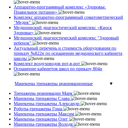
Аппаратно-программный комплекс «Здоровье.
Правильное питание»
Комплекс аппаратно-программный соматометрический
"Медик"
Медицинский диагностический комплекс «Киоск
Здоровье»
Медицинский диагностический комплекс "Здоровый
ребенок"
Актуальный перечень и стоимость оборудования по
приказу №822н по оснащению медицинского кабинета
школы
Комплект воздуховодов рот-в-рот
Оснащение кабинетов школ по приказу 804н
Манекены тренажеры реанимационные
▼
Тренажеры реанимации Марк
Манекены тренажеры Слава
Манекены-тренажеры Александр
Роботы-тренажеры Гоша
Манекены-тренажеры Максим
Манекены-тренажеры Олег
Манекены-тренажеры Володя