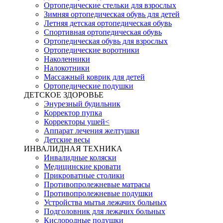
Ортопедические стельки для взрослых
Зимняя ортопедическая обувь для детей
Летняя детская ортопедическая обувь
Спортивная ортопедическая обувь
Ортопедическая обувь для взрослых
Ортопедические воротники
Наколенники
Налокотники
Массажный коврик для детей
Ортопедические подушки
ДЕТСКОЕ ЗДОРОВЬЕ
Энурезный будильник
Корректор пупка
Корректоры ушей<
Аппарат лечения желтушки
Детские весы
ИНВАЛИДНАЯ ТЕХНИКА
Инвалидные коляски
Медицинские кровати
Прикроватные столики
Противопролежневые матрасы
Противопролежневые подушки
Устройства мытья лежачих больных
Подголовник для лежачих больных
Кислородные подушки