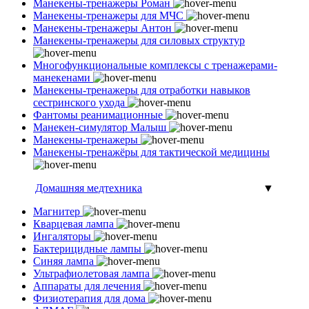
Манекены-тренажеры Роман
Манекены-тренажеры для МЧС
Манекены-тренажеры Антон
Манекены-тренажеры для силовых структур
Многофункциональные комплексы с тренажерами-
манекенами
Манекены-тренажеры для отработки навыков
сестринского ухода
Фантомы реанимационные
Манекен-симулятор Малыш
Манекены-тренажеры
Манекены-тренажёры для тактической медицины
Домашняя медтехника
▼
Магнитер
Кварцевая лампа
Ингаляторы
Бактерицидные лампы
Синяя лампа
Ультрафиолетовая лампа
Аппараты для лечения
Физиотерапия для дома