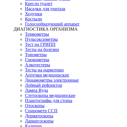
Кресло туалет
Насадки для унитаза
Ходунки
Костыли
Голосообразующий аппарат
ДИАГНОСТИКА ОРГАНИЗМА
Термометры
Пульсоксиметры
Тест на ГРИПП
Тесты на болезни
Тонометры
Глюкометры
Алкотестеры
Тесты на наркотики
Аптечки медицинские
Динамометры электронные
Лобный рефлектор
Лампа Вуда
Стетоскопы медицинские
Плантографы для стопы
Отоскопы
Спирометр ССП
Дерматоскопы
Ларингоскопы
Калипер