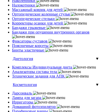
Наколенники
Налокотники
Массажный коврик для детей
Ортопедические коленные стулья
Ортопедические стельки
Корректоры осанки для детей
Бандажи грыжевые
Бандажи при опущении внутренних органов
Фиксаторы суставов
Поясничные корсеты
Бинты эластичные
Диетология
▼
Комплексы Индивидуальная диета
Анализаторы состава тела
Технические задания для АПК
Косметология
▼
Дарсонваль
Лампа для загара
Ирригаторы
Домашний фотоэпилятор
Парафиновые ванны