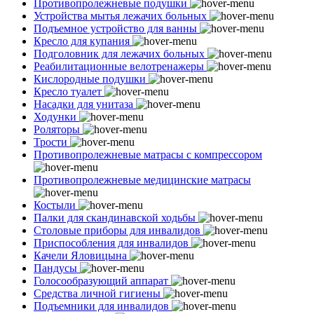
Противопролежневые подушки
Устройства мытья лежачих больных
Подъемное устройство для ванны
Кресло для купания
Подголовник для лежачих больных
Реабилитационные велотренажеры
Кислородные подушки
Кресло туалет
Насадки для унитаза
Ходунки
Роляторы
Трости
Противопролежневые матрасы с компрессором
Противопролежневые медицинские матрасы
Костыли
Палки для скандинавской ходьбы
Столовые приборы для инвалидов
Приспособления для инвалидов
Качели Яловицына
Пандусы
Голосообразующий аппарат
Средства личной гигиены
Подъемники для инвалидов