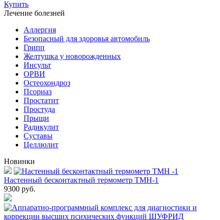
Купить
Лечение болезней
Аллергия
Безопасный для здоровья автомобиль
Грипп
Желтушка у новорожденных
Инсульт
ОРВИ
Остеохондроз
Пcориаз
Простатит
Простуда
Прыщи
Радикулит
Суставы
Целлюлит
Новинки
Настенный бесконтактный термометр ТМН-1
9300
руб.