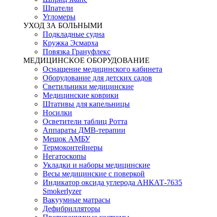
Шпатели
Угломеры
УХОД ЗА БОЛЬНЫМИ
Подкладные судна
Кружка Эсмарха
Повязка Грануфлекс
МЕДИЦИНСКОЕ ОБОРУДОВАНИЕ
Оснащение медицинского кабинета
Оборудование для детских садов
Светильники медицинские
Медицинские коврики
Штативы для капельницы
Носилки
Осветители таблиц Ротта
Аппараты ДМВ-терапии
Мешок АМБУ
Термоконтейнеры
Негатоскопы
Укладки и наборы медицинские
Весы медицинские с поверкой
Индикатор оксида углерода АНКАТ-7635
Smokerlyzer
Вакуумные матрасы
Дефибрилляторы