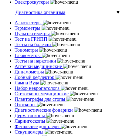
Электроскутеры
Диагностика организма
▼
Алкотестеры
Термометры
Пульсоксиметры
Тест на ГРИПП
Тесты на болезни
Тонометры
Глюкометры
Тесты на наркотики
Аптечки медицинские
Динамометры
Лобный рефлектор
Лампа Вуда
Набор невропатолога
Стетоскопы медицинские
Плантографы для стопы
Отоскопы
Диагностические фонарики
Дерматоскопы
Ларингоскопы
Фетальные допплеры
Секундомеры