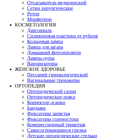
Отсасыватель медицинский
Сетки хирургические
Ретон
Морфотрон
КОСМЕТОЛОГИЯ
Дарсонваль
Силиконовая пластина от рубцов
Кольцевая лампа
Лампа для загара
Домашний фотоэпилятор
Лампы-лупы
Вапоризаторы
ЖЕНСКОЕ ЗДОРОВЬЕ
Пессарий гинекологический
Вагинальные тренажеры
ОРТОПЕДИЯ
Ортопедический салон
Ортопедические пояса
Корректор осанки
Бандажи
Фиксаторы запястья
Фиксаторы голеностопа
Компрессионный трикотаж
Самосогревающиеся грелки
Детские ортопедические стельки