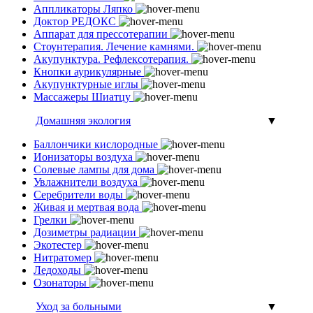
Аппликаторы Ляпко
Доктор РЕДОКС
Аппарат для прессотерапии
Стоунтерапия. Лечение камнями.
Акупунктура. Рефлексотерапия.
Кнопки аурикулярные
Акупунктурные иглы
Массажеры Шиатцу
Домашняя экология
▼
Баллончики кислородные
Ионизаторы воздуха
Солевые лампы для дома
Увлажнители воздуха
Серебрители воды
Живая и мертвая вода
Грелки
Дозиметры радиации
Экотестер
Нитратомер
Ледоходы
Озонаторы
Уход за больными
▼