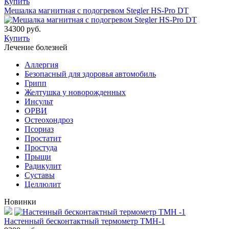
Купить
Мешалка магнитная с подогревом Stegler HS-Pro DT
34300 руб.
Купить
Лечение болезней
Аллергия
Безопасный для здоровья автомобиль
Грипп
Желтушка у новорожденных
Инсульт
ОРВИ
Остеохондроз
Пcориаз
Простатит
Простуда
Прыщи
Радикулит
Суставы
Целлюлит
Новинки
Настенный бесконтактный термометр ТМН-1