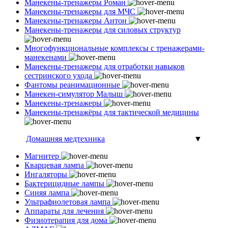
Манекены-тренажеры Роман
Манекены-тренажеры для МЧС
Манекены-тренажеры Антон
Манекены-тренажеры для силовых структур
Многофункциональные комплексы с тренажерами-
манекенами
Манекены-тренажеры для отработки навыков
сестринского ухода
Фантомы реанимационные
Манекен-симулятор Малыш
Манекены-тренажеры
Манекены-тренажёры для тактической медицины
Домашняя медтехника
▼
Магнитер
Кварцевая лампа
Ингаляторы
Бактерицидные лампы
Синяя лампа
Ультрафиолетовая лампа
Аппараты для лечения
Физиотерапия для дома