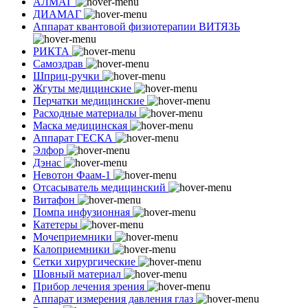
АЛМАГ
ДИАМАГ
Аппарат квантовой физиотерапии ВИТЯЗЬ
РИКТА
Самоздрав
Шприц-ручки
Жгуты медицинские
Перчатки медицинские
Расходные материалы
Маска медицинская
Аппарат ГЕСКА
Элфор
Дэнас
Невотон Фаам-1
Отсасыватель медицинский
Витафон
Помпа инфузионная
Катетеры
Мочеприемники
Калоприемники
Сетки хирургические
Шовный материал
Прибор лечения зрения
Аппарат измерения давления глаз