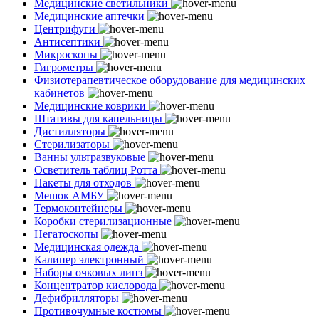
Медицинские светильники
Медицинские аптечки
Центрифуги
Антисептики
Микроскопы
Гигрометры
Физиотерапевтическое оборудование для медицинских
кабинетов
Медицинские коврики
Штативы для капельницы
Дистилляторы
Стерилизаторы
Ванны ультразвуковые
Осветитель таблиц Ротта
Пакеты для отходов
Мешок АМБУ
Термоконтейнеры
Коробки стерилизационные
Негатоскопы
Медицинская одежда
Калипер электронный
Наборы очковых линз
Концентратор кислорода
Дефибрилляторы
Противочумные костюмы