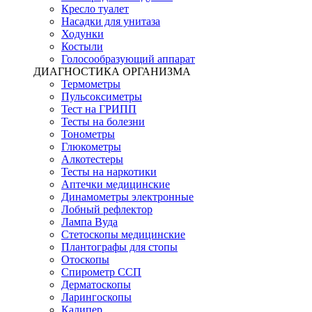
Кресло туалет
Насадки для унитаза
Ходунки
Костыли
Голосообразующий аппарат
ДИАГНОСТИКА ОРГАНИЗМА
Термометры
Пульсоксиметры
Тест на ГРИПП
Тесты на болезни
Тонометры
Глюкометры
Алкотестеры
Тесты на наркотики
Аптечки медицинские
Динамометры электронные
Лобный рефлектор
Лампа Вуда
Стетоскопы медицинские
Плантографы для стопы
Отоскопы
Спирометр ССП
Дерматоскопы
Ларингоскопы
Калипер