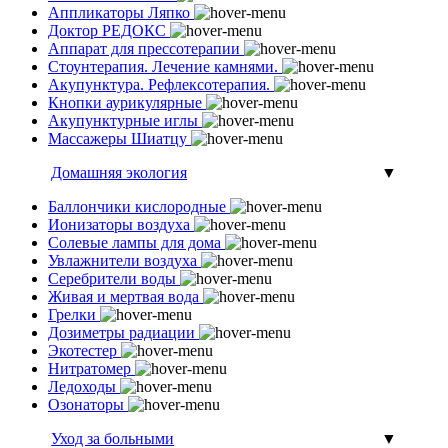
Аппликаторы Ляпко
Доктор РЕДОКС
Аппарат для прессотерапии
Стоунтерапия. Лечение камнями.
Акупунктура. Рефлексотерапия.
Кнопки аурикулярные
Акупунктурные иглы
Массажеры Шиатцу
Домашняя экология
▼
Баллончики кислородные
Ионизаторы воздуха
Солевые лампы для дома
Увлажнители воздуха
Серебрители воды
Живая и мертвая вода
Грелки
Дозиметры радиации
Экотестер
Нитратомер
Ледоходы
Озонаторы
Уход за больными
▼