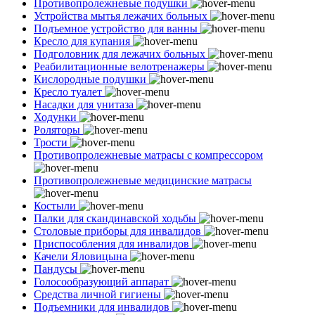
Противопролежневые подушки
Устройства мытья лежачих больных
Подъемное устройство для ванны
Кресло для купания
Подголовник для лежачих больных
Реабилитационные велотренажеры
Кислородные подушки
Кресло туалет
Насадки для унитаза
Ходунки
Роляторы
Трости
Противопролежневые матрасы с компрессором
Противопролежневые медицинские матрасы
Костыли
Палки для скандинавской ходьбы
Столовые приборы для инвалидов
Приспособления для инвалидов
Качели Яловицына
Пандусы
Голосообразующий аппарат
Средства личной гигиены
Подъемники для инвалидов