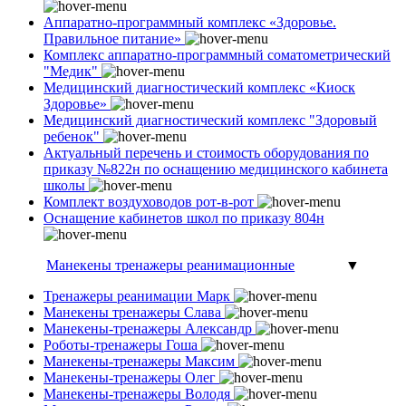
Аппаратно-программный комплекс «Здоровье.
Правильное питание»
Комплекс аппаратно-программный соматометрический
"Медик"
Медицинский диагностический комплекс «Киоск
Здоровье»
Медицинский диагностический комплекс "Здоровый
ребенок"
Актуальный перечень и стоимость оборудования по
приказу №822н по оснащению медицинского кабинета
школы
Комплект воздуховодов рот-в-рот
Оснащение кабинетов школ по приказу 804н
Манекены тренажеры реанимационные
▼
Тренажеры реанимации Марк
Манекены тренажеры Слава
Манекены-тренажеры Александр
Роботы-тренажеры Гоша
Манекены-тренажеры Максим
Манекены-тренажеры Олег
Манекены-тренажеры Володя