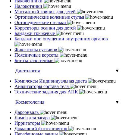
Наколенники
Налокотники
Массажный коврик для детей
Ортопедические коленные стулья
Ортопедические стельки
Корректоры осанки для детей
Бандажи грыжевые
Бандажи при опущении внутренних органов
Фиксаторы суставов
Поясничные корсеты
Бинты эластичные
Диетология
▼
Комплексы Индивидуальная диета
Анализаторы состава тела
Технические задания для АПК
Косметология
▼
Дарсонваль
Лампа для загара
Ирригаторы
Домашний фотоэпилятор
Парафиновые ванны