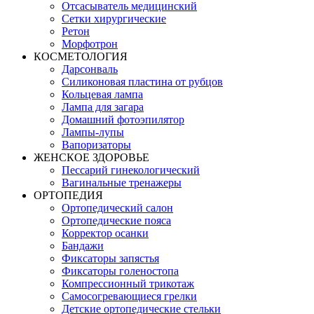
Отсасыватель медицинский
Сетки хирургические
Ретон
Морфотрон
КОСМЕТОЛОГИЯ
Дарсонваль
Силиконовая пластина от рубцов
Кольцевая лампа
Лампа для загара
Домашний фотоэпилятор
Лампы-лупы
Вапоризаторы
ЖЕНСКОЕ ЗДОРОВЬЕ
Пессарий гинекологический
Вагинальные тренажеры
ОРТОПЕДИЯ
Ортопедический салон
Ортопедические пояса
Корректор осанки
Бандажи
Фиксаторы запястья
Фиксаторы голеностопа
Компрессионный трикотаж
Самосогревающиеся грелки
Детские ортопедические стельки