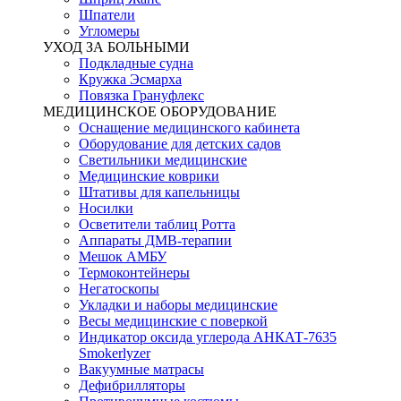
Шпатели
Угломеры
УХОД ЗА БОЛЬНЫМИ
Подкладные судна
Кружка Эсмарха
Повязка Грануфлекс
МЕДИЦИНСКОЕ ОБОРУДОВАНИЕ
Оснащение медицинского кабинета
Оборудование для детских садов
Светильники медицинские
Медицинские коврики
Штативы для капельницы
Носилки
Осветители таблиц Ротта
Аппараты ДМВ-терапии
Мешок АМБУ
Термоконтейнеры
Негатоскопы
Укладки и наборы медицинские
Весы медицинские с поверкой
Индикатор оксида углерода АНКАТ-7635
Smokerlyzer
Вакуумные матрасы
Дефибрилляторы