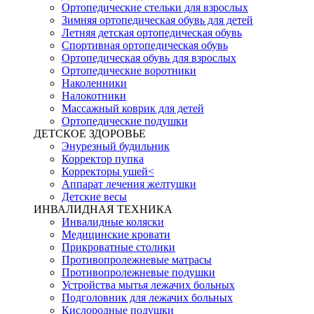
Ортопедические стельки для взрослых
Зимняя ортопедическая обувь для детей
Летняя детская ортопедическая обувь
Спортивная ортопедическая обувь
Ортопедическая обувь для взрослых
Ортопедические воротники
Наколенники
Налокотники
Массажный коврик для детей
Ортопедические подушки
ДЕТСКОЕ ЗДОРОВЬЕ
Энурезный будильник
Корректор пупка
Корректоры ушей<
Аппарат лечения желтушки
Детские весы
ИНВАЛИДНАЯ ТЕХНИКА
Инвалидные коляски
Медицинские кровати
Прикроватные столики
Противопролежневые матрасы
Противопролежневые подушки
Устройства мытья лежачих больных
Подголовник для лежачих больных
Кислородные подушки