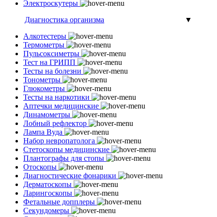
Электроскутеры
Диагностика организма
▼
Алкотестеры
Термометры
Пульсоксиметры
Тест на ГРИПП
Тесты на болезни
Тонометры
Глюкометры
Тесты на наркотики
Аптечки медицинские
Динамометры
Лобный рефлектор
Лампа Вуда
Набор невропатолога
Стетоскопы медицинские
Плантографы для стопы
Отоскопы
Диагностические фонарики
Дерматоскопы
Ларингоскопы
Фетальные допплеры
Секундомеры