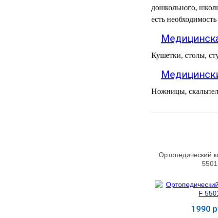
дошкольного, школь
МЕДИЦИНСКИЕ
▼
есть необходимость
ИНСТРУМЕНТЫ
Медицинска
ЛАБОРАТОРНАЯ
▼
МЕБЕЛЬ
Кушетки, столы, ст
Медицински
МАССАЖНОЕ
▼
ОБОРУДОВАНИЕ
Ножницы, скальпел
ДОМАШНЯЯ
▼
ЭКОЛОГИЯ
УХОД ЗА БОЛЬНЫМИ
▼
Ортопедический к
СЕНСОРНОЕ
▼
5501
ОБОРУДОВАНИЕ
НАГЛЯДНЫЕ ПОСОБИЯ
▼
1990 р
ОБОРУДОВАНИЕ ДЛЯ