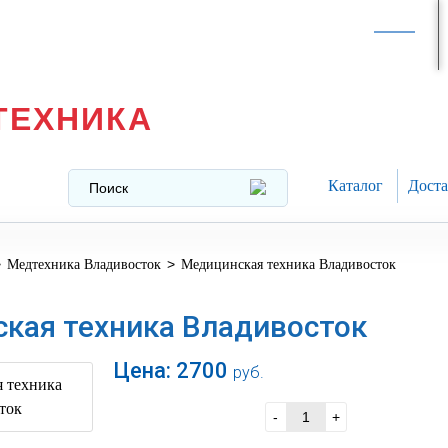
Интернет-магазин в
Москве
texnika@mail.ru
8 (499) 391-37-29
ТЕХНИКА
Каталог
Доста
>
>
Медтехника Владивосток
Медицинская техника Владивосток
кая техника Владивосток
Цена:
2700
руб.
В корзину
-
+