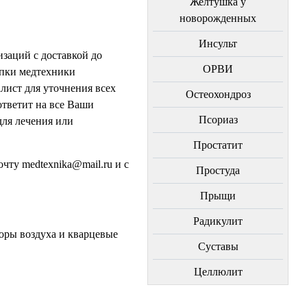
Желтушка у
новорожденных
Инсульт
заций с доставкой до
ОРВИ
упки медтехники
лист для уточнения всех
Остеохондроз
ответит на все Ваши
Пcориаз
ля лечения или
Простатит
чту medtexnika@mail.ru и с
Простуда
Прыщи
Радикулит
оры воздуха и кварцевые
Суставы
Целлюлит