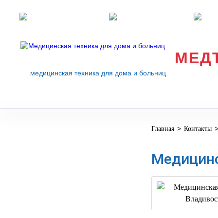
Розничные магазины
Перезвоните мне
med
МЕД
медицинская техника для дома и больниц
>
Главная
Контакты
МЕДИЦИНСКОЕ
▼
ОБОРУДОВАНИЕ
Медицинс
ОСНАЩЕНИЕ
МЕДИЦИНСКОГО
▼
КАБИНЕТА
МАНЕКЕНЫ
ТРЕНАЖЕРЫ
▼