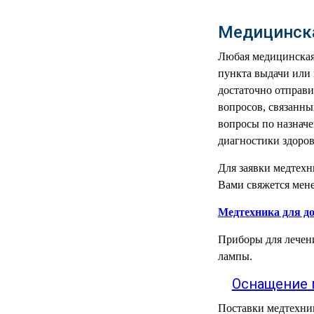
РЕАНИМАЦИОННЫЕ
Медицинска
ДОМАШНЯЯ
▼
МЕДТЕХНИКА
Любая медицинская 
пункта выдачи или 
ОРТОПЕДИЯ
▼
достаточно отправи
вопросов, связанны
ДИЕТОЛОГИЯ
▼
вопросы по назнач
диагностики здоров
КОСМЕТОЛОГИЯ
▼
Для заявки медтехн
ЖЕНСКОЕ ЗДОРОВЬЕ
▼
Вами свяжется мен
Медтехника для д
ДЕТСКОЕ ЗДОРОВЬЕ
▼
Приборы для лечени
ИНВАЛИДНАЯ
▼
лампы.
ТЕХНИКА
Оснащение 
ДИАГНОСТИКА
▼
ОРГАНИЗМА
Поставки медтехни