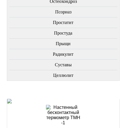
Остеохондроз
Пcориаз
Простатит
Простуда
Прыщи
Радикулит
Суставы
Целлюлит
НОВИНКИ