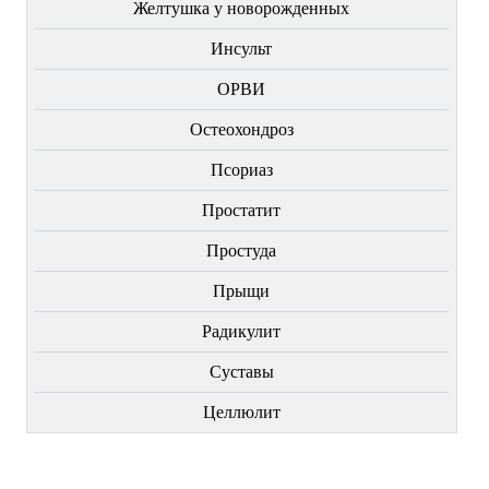
Желтушка у новорожденных
Инсульт
ОРВИ
Остеохондроз
Пcориаз
Простатит
Простуда
Прыщи
Радикулит
Суставы
Целлюлит
НОВИНКИ