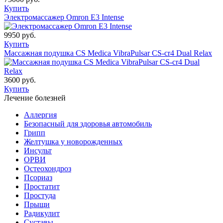
Купить
Электромассажер Omron E3 Intense
9950 руб.
Купить
Массажная подушка CS Medica VibraPulsar CS-cr4 Dual Relax
3600 руб.
Купить
Лечение болезней
Аллергия
Безопасный для здоровья автомобиль
Грипп
Желтушка у новорожденных
Инсульт
ОРВИ
Остеохондроз
Пcориаз
Простатит
Простуда
Прыщи
Радикулит
Суставы