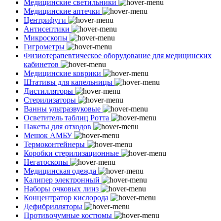
Медицинские светильники
Медицинские аптечки
Центрифуги
Антисептики
Микроскопы
Гигрометры
Физиотерапевтическое оборудование для медицинских
кабинетов
Медицинские коврики
Штативы для капельницы
Дистилляторы
Стерилизаторы
Ванны ультразвуковые
Осветитель таблиц Ротта
Пакеты для отходов
Мешок АМБУ
Термоконтейнеры
Коробки стерилизационные
Негатоскопы
Медицинская одежда
Калипер электронный
Наборы очковых линз
Концентратор кислорода
Дефибрилляторы
Противочумные костюмы