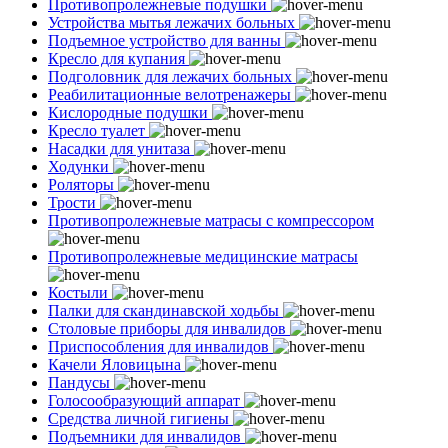
Противопролежневые подушки
Устройства мытья лежачих больных
Подъемное устройство для ванны
Кресло для купания
Подголовник для лежачих больных
Реабилитационные велотренажеры
Кислородные подушки
Кресло туалет
Насадки для унитаза
Ходунки
Роляторы
Трости
Противопролежневые матрасы с компрессором
Противопролежневые медицинские матрасы
Костыли
Палки для скандинавской ходьбы
Столовые приборы для инвалидов
Приспособления для инвалидов
Качели Яловицына
Пандусы
Голосообразующий аппарат
Средства личной гигиены
Подъемники для инвалидов