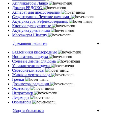
Аппликаторы Ляпко
Доктор РЕДОКС
Аппарат для прессотерапии
Стоунтерапия. Лечение камнями.
Акупунктура. Рефлексотерапия.
Кнопки аурикулярные
Акупунктурные иглы
Массажеры Шиатцу
Домашняя экология
▼
Баллончики кислородные
Ионизаторы воздуха
Солевые лампы для дома
Увлажнители воздуха
Серебрители воды
Живая и мертвая вода
Грелки
Дозиметры радиации
Экотестер
Нитратомер
Ледоходы
Озонаторы
Уход за больными
▼