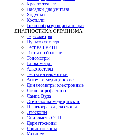
Кресло туалет
Насадки для унитаза
Ходунки
Костыли
Голосообразующий аппарат
ДИАГНОСТИКА ОРГАНИЗМА
Термометры
Пульсоксиметры
Тест на ГРИПП
Тесты на болезни
Тонометры
Глюкометры
Алкотестеры
Тесты на наркотики
Аптечки медицинские
Динамометры электронные
Лобный рефлектор
Лампа Вуда
Стетоскопы медицинские
Плантографы для стопы
Отоскопы
Спирометр ССП
Дерматоскопы
Ларингоскопы
Калипер