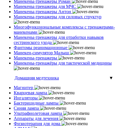
Манекены-тренажеры Роман
Манекены-тренажеры для МЧС
Манекены-тренажеры Антон
Манекены-тренажеры для силовых структур
Многофункциональные комплексы с тренажерами-
манекенами
Манекены-тренажеры для отработки навыков
сестринского ухода
Фантомы реанимационные
Манекен-симулятор Малыш
Манекены-тренажеры
Манекены-тренажёры для тактической медицины
Домашняя медтехника
▼
Магнитер
Кварцевая лампа
Ингаляторы
Бактерицидные лампы
Синяя лампа
Ультрафиолетовая лампа
Аппараты для лечения
Физиотерапия для дома