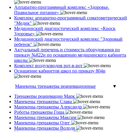
Аппаратно-программный комплекс «Здоровье.
Правильное питание»
Комплекс аппаратно-программный соматометрический
"Медик"
Медицинский диагностический комплекс «Киоск
Здоровье»
Медицинский диагностический комплекс "Здоровый
ребенок"
Актуальный перечень и стоимость оборудования по
приказу №822н по оснащению медицинского кабинета
школы
Комплект воздуховодов рот-в-рот
Оснащение кабинетов школ по приказу 804н
Манекены тренажеры реанимационные
▼
Тренажеры реанимации Марк
Манекены тренажеры Слава
Манекены-тренажеры Александр
Роботы-тренажеры Гоша
Манекены-тренажеры Максим
Манекены-тренажеры Олег
Манекены-тренажеры Володя