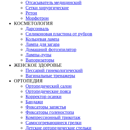
Отсасыватель медицинский
Сетки хирургические
Ретон
Морфотрон
КОСМЕТОЛОГИЯ
Дарсонваль
Силиконовая пластина от рубцов
Кольцевая лампа
Лампа для загара
Домашний фотоэпилятор
Лампы-лупы
Вапоризаторы
ЖЕНСКОЕ ЗДОРОВЬЕ
Пессарий гинекологический
Вагинальные тренажеры
ОРТОПЕДИЯ
Ортопедический салон
Ортопедические пояса
Корректор осанки
Бандажи
Фиксаторы запястья
Фиксаторы голеностопа
Компрессионный трикотаж
Самосогревающиеся грелки
Детские ортопедические стельки