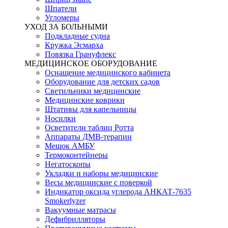
Шпатели
Угломеры
УХОД ЗА БОЛЬНЫМИ
Подкладные судна
Кружка Эсмарха
Повязка Грануфлекс
МЕДИЦИНСКОЕ ОБОРУДОВАНИЕ
Оснащение медицинского кабинета
Оборудование для детских садов
Светильники медицинские
Медицинские коврики
Штативы для капельницы
Носилки
Осветители таблиц Ротта
Аппараты ДМВ-терапии
Мешок АМБУ
Термоконтейнеры
Негатоскопы
Укладки и наборы медицинские
Весы медицинские с поверкой
Индикатор оксида углерода АНКАТ-7635
Smokerlyzer
Вакуумные матрасы
Дефибрилляторы