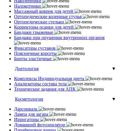
Наколенники
Налокотники
Массажный коврик для детей
Ортопедические коленные стулья
Ортопедические стельки
Корректоры осанки для детей
Бандажи грыжевые
Бандажи при опущении внутренних органов
Фиксаторы суставов
Поясничные корсеты
Бинты эластичные
Диетология
▼
Комплексы Индивидуальная диета
Анализаторы состава тела
Технические задания для АПК
Косметология
▼
Дарсонваль
Лампа для загара
Ирригаторы
Домашний фотоэпилятор
Парафиновые ванны