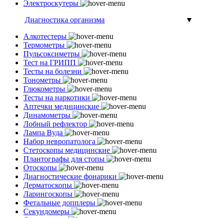
Электроскутеры
Диагностика организма
▼
Алкотестеры
Термометры
Пульсоксиметры
Тест на ГРИПП
Тесты на болезни
Тонометры
Глюкометры
Тесты на наркотики
Аптечки медицинские
Динамометры
Лобный рефлектор
Лампа Вуда
Набор невропатолога
Стетоскопы медицинские
Плантографы для стопы
Отоскопы
Диагностические фонарики
Дерматоскопы
Ларингоскопы
Фетальные допплеры
Секундомеры