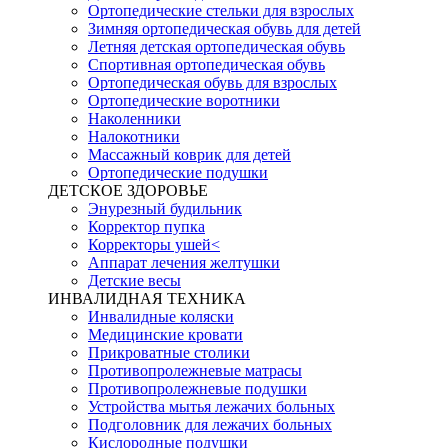
Ортопедические стельки для взрослых
Зимняя ортопедическая обувь для детей
Летняя детская ортопедическая обувь
Спортивная ортопедическая обувь
Ортопедическая обувь для взрослых
Ортопедические воротники
Наколенники
Налокотники
Массажный коврик для детей
Ортопедические подушки
ДЕТСКОЕ ЗДОРОВЬЕ
Энурезный будильник
Корректор пупка
Корректоры ушей<
Аппарат лечения желтушки
Детские весы
ИНВАЛИДНАЯ ТЕХНИКА
Инвалидные коляски
Медицинские кровати
Прикроватные столики
Противопролежневые матрасы
Противопролежневые подушки
Устройства мытья лежачих больных
Подголовник для лежачих больных
Кислородные подушки