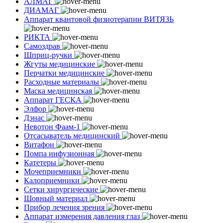
АЛМАГ
ДИАМАГ
Аппарат квантовой физиотерапии ВИТЯЗЬ
РИКТА
Самоздрав
Шприц-ручки
Жгуты медицинские
Перчатки медицинские
Расходные материалы
Маска медицинская
Аппарат ГЕСКА
Элфор
Дэнас
Невотон Фаам-1
Отсасыватель медицинский
Витафон
Помпа инфузионная
Катетеры
Мочеприемники
Калоприемники
Сетки хирургические
Шовный материал
Прибор лечения зрения
Аппарат измерения давления глаз