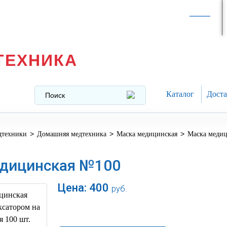
Интернет-магазин в
Москве
texnika@mail.ru
8 (499) 391-37-29
ТЕХНИКА
Каталог
Доста
>
>
>
дтехники
Домашняя медтехника
Маска медицинская
Маска меди
дицинская №100
Цена:
400
руб.
В корзину