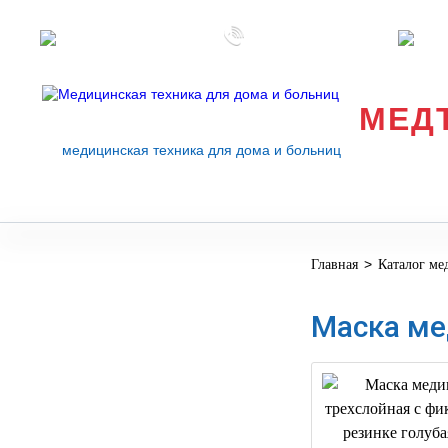
Перезвоните мне
Розничные магазины
med
МЕД
медицинская техника для дома и больниц
>
Главная
Каталог ме
МЕДИЦИНСКОЕ
▼
ОБОРУДОВАНИЕ
Маска ме
ОСНАЩЕНИЕ
МЕДИЦИНСКОГО
▼
КАБИНЕТА
МАНЕКЕНЫ
ТРЕНАЖЕРЫ
▼