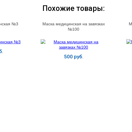
Похожие товары:
нская №3
Маска медицинская на завязках
М
№100
б.
500 руб.
ь
Купить