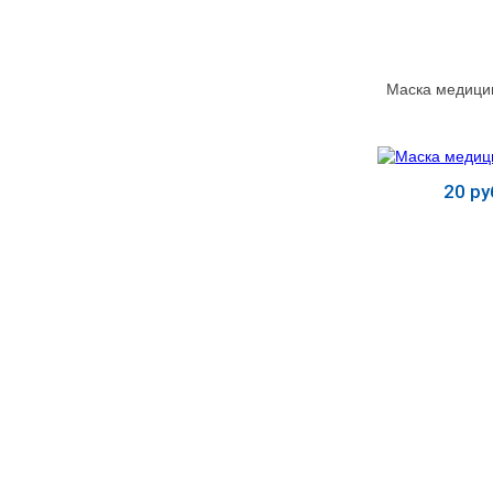
МЕДИЦИНСКИЕ
▼
ИНСТРУМЕНТЫ
Маска медици
ЛАБОРАТОРНАЯ
▼
МЕБЕЛЬ
МАССАЖНОЕ
▼
ОБОРУДОВАНИЕ
20 ру
ДОМАШНЯЯ
▼
Купит
ЭКОЛОГИЯ
УХОД ЗА БОЛЬНЫМИ
▼
СЕНСОРНОЕ
▼
ОБОРУДОВАНИЕ
НАГЛЯДНЫЕ ПОСОБИЯ
▼
ОБОРУДОВАНИЕ ДЛЯ