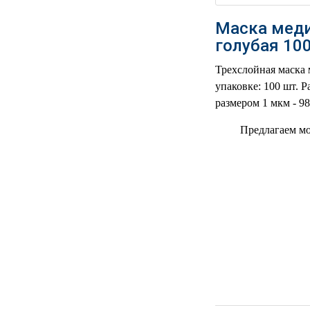
РЕАНИМАЦИОННЫЕ
Маска меди
ДОМАШНЯЯ
▼
голубая 100
МЕДТЕХНИКА
Трехслойная маска 
ОРТОПЕДИЯ
▼
упаковке: 100 шт. 
размером 1 мкм - 98
ДИЕТОЛОГИЯ
▼
Предлагаем мо
КОСМЕТОЛОГИЯ
▼
ЖЕНСКОЕ ЗДОРОВЬЕ
▼
ДЕТСКОЕ ЗДОРОВЬЕ
▼
ИНВАЛИДНАЯ
▼
ТЕХНИКА
ДИАГНОСТИКА
▼
ОРГАНИЗМА