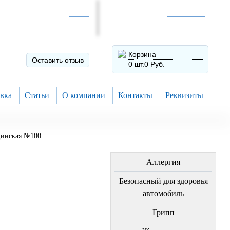
Интернет-магазин по
России
Интернет-магазин в
Н.Новгороде
8 (910) 794-80-28
+7 (831) 410-75-00
Корзина
Оставить отзыв
0 шт.
0 Руб.
вка
Статьи
О компании
Контакты
Реквизиты
цинская №100
ЛЕЧЕНИЕ БОЛЕЗНЕЙ
Аллергия
Безопасный для здоровья
автомобиль
Грипп