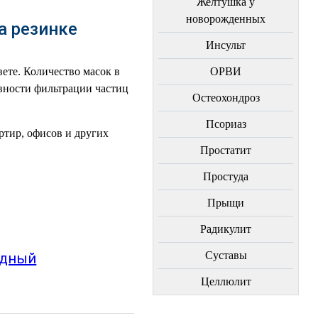
Желтушка у
новорожденных
а резинке
Инсульт
ете. Количество масок в
ОРВИ
ивности фильтрации частиц
Остеохондроз
Пcориаз
тир, офисов и других
Простатит
Простуда
Прыщи
Радикулит
Суставы
идный
Целлюлит