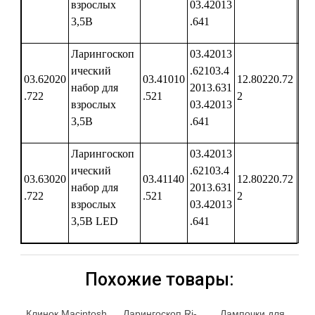
взрослых
03.42013
3,5В
.641
Ларингоскоп
03.42013
ический
.62103.4
03.62020
03.41010
12.80220.72
12
набор для
2013.631
.722
.521
2
00
взрослых
03.42013
3,5В
.641
Ларингоскоп
03.42013
ический
.62103.4
03.63020
03.41140
12.80220.72
12
набор для
2013.631
.722
.521
2
00
взрослых
03.42013
3,5В LED
.641
Похожие товары:
Клинок Macintosh
Ларингоскоп Ri-
Лампочки для