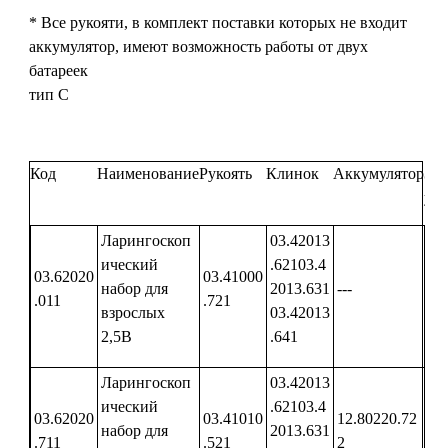
* Все рукояти, в комплект поставки которых не входит
аккумулятор, имеют возможность работы от двух
батареек
тип С
Код
Наименование
Рукоять
Клинок
Аккумулятор
Зар
уст
Ларингоскоп
03.42013
ический
.62103.4
03.62020
03.41000
набор для
2013.631
---
---
.011
.721
взрослых
03.42013
2,5В
.641
Ларингоскоп
03.42013
ический
.62103.4
03.62020
03.41010
12.80220.72
набор для
2013.631
---
.711
.521
2