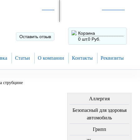
Интернет-магазин по
России
Интернет-магазин в
Н.Новгороде
8 (910) 794-80-28
+7 (831) 410-75-00
Корзина
Оставить отзыв
0 шт.
0 Руб.
вка
Статьи
О компании
Контакты
Реквизиты
а струбцине
ЛЕЧЕНИЕ БОЛЕЗНЕЙ
Аллергия
Безопасный для здоровья
автомобиль
Грипп