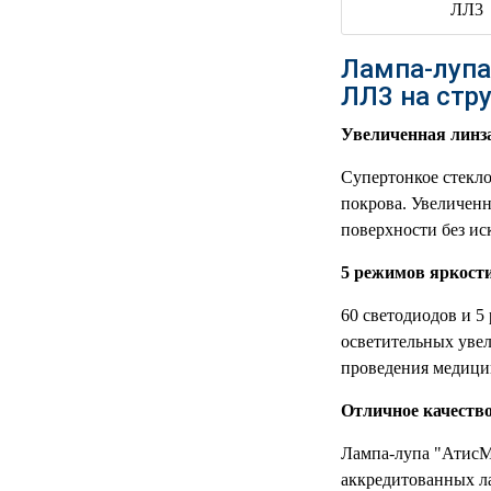
РЕАНИМАЦИОННЫЕ
ДОМАШНЯЯ
▼
Лампа-лупа
МЕДТЕХНИКА
ЛЛ3 на стр
ОРТОПЕДИЯ
▼
Увеличенная линза
ДИЕТОЛОГИЯ
▼
Супертонкое стекло
покрова. Увеличенн
КОСМЕТОЛОГИЯ
▼
поверхности без ис
5 режимов яркост
ЖЕНСКОЕ ЗДОРОВЬЕ
▼
60 светодиодов и 
ДЕТСКОЕ ЗДОРОВЬЕ
▼
осветительных увел
проведения медици
ИНВАЛИДНАЯ
▼
ТЕХНИКА
Отличное качеств
ДИАГНОСТИКА
Лампа-лупа "АтисМ
▼
ОРГАНИЗМА
аккредитованных л