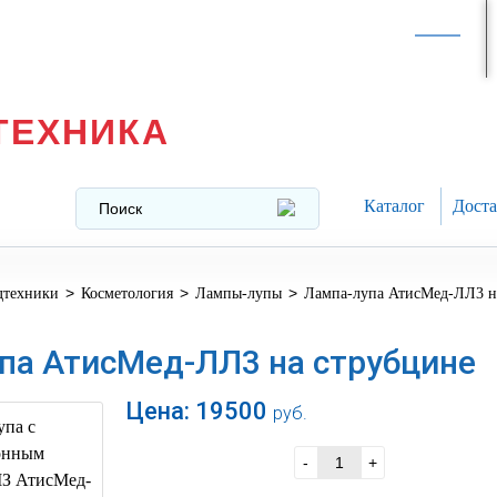
Интернет-магазин в
Москве
texnika@mail.ru
8 (499) 391-37-29
ТЕХНИКА
Каталог
Доста
>
>
>
дтехники
Косметология
Лампы-лупы
Лампа-лупа АтисМед-ЛЛ3 н
па АтисМед-ЛЛ3 на струбцине
Цена:
19500
руб.
В корзину
-
+