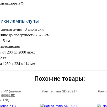
равнадзора РФ.
тики лампы-лупы
 лампы-лупы - 3 диоптрии
яние до поверхности 25-35 см.
 15 см
светодиодов
 от 200 до 2000 люкс
2 кг
а 1250 х 224 х 114 мм
Похожие товары:
 с РУ (лампа-
Лампа-лупа SD-2021Т
Ламп
s 9006LED
D-178)