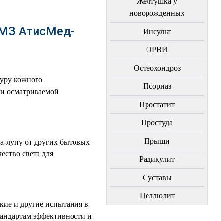
Желтушка у
новорожденных
 МЗ АтисМед-
Инсульт
ОРВИ
Остеохондроз
туру кожного
Пcориаз
 и осматриваемой
Простатит
Простуда
Прыщи
а-лупу от других бытовых
ество света для
Радикулит
Суставы
Целлюлит
кие и другие испытания в
тандартам эффективности и