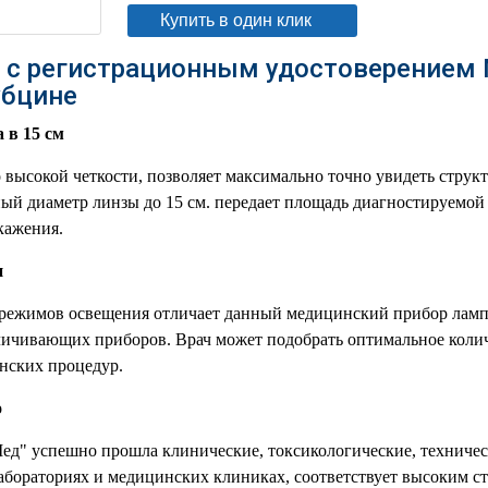
Купить в один клик
 с регистрационным удостоверением
убцине
 в 15 см
 высокой четкости, позволяет максимально точно увидеть струк
ый диаметр линзы до 15 см. передает площадь диагностируемой
кажения.
и
5 режимов освещения отличает данный медицинский прибор ламп
ичивающих приборов. Врач может подобрать оптимальное колич
нских процедур.
о
ед" успешно прошла клинические, токсикологические, техничес
абораториях и медицинских клиниках, соответствует высоким с