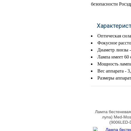
безопасности Росзд
МЕДИЦИНСКИЕ
▼
ИНСТРУМЕНТЫ
Характерис
ЛАБОРАТОРНАЯ
▼
МЕБЕЛЬ
Оптическая сила
Фокусное рассто
МАССАЖНОЕ
▼
ОБОРУДОВАНИЕ
Диаметр линзы -
Лампа имеет 60 
ДОМАШНЯЯ
Мощность лампы
▼
ЭКОЛОГИЯ
Вес аппарата - 3,
Размеры аппарат
УХОД ЗА БОЛЬНЫМИ
▼
СЕНСОРНОЕ
▼
ОБОРУДОВАНИЕ
Лампа бестеневая
НАГЛЯДНЫЕ ПОСОБИЯ
▼
лупа) Med-Mo
(9006LED-
ОБОРУДОВАНИЕ ДЛЯ