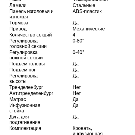
Ламели
Стальные
Панель изголовья и
ABS-пластик
изножья
Тормоза
Да
Привод
Механические
Количество секций
4
Регулировка
0-80°
головной секции
Регулировка
0-40°
ножной секции
Подъем головы
Да
Подъем ног
Да
Регулировка
Да
высоты
Тренделенбург
Нет
Антитренделенбург
Нет
Матрас
Да
Инфузионная
Да
стойка
Дуга для
Да
подтягивания
Комплектация
Кровать,
инфузионная