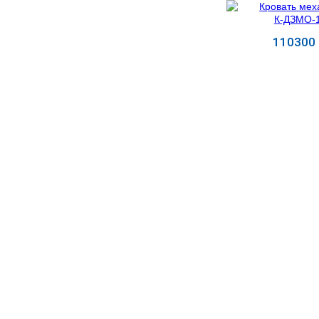
МЕДИЦИНСКИЕ
▼
ИНСТРУМЕНТЫ
110300 
ЛАБОРАТОРНАЯ
▼
МЕБЕЛЬ
Купит
МАССАЖНОЕ
▼
ОБОРУДОВАНИЕ
ДОМАШНЯЯ
▼
ЭКОЛОГИЯ
УХОД ЗА БОЛЬНЫМИ
▼
СЕНСОРНОЕ
▼
ОБОРУДОВАНИЕ
НАГЛЯДНЫЕ ПОСОБИЯ
▼
ОБОРУДОВАНИЕ ДЛЯ