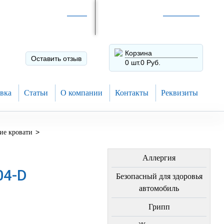
Интернет-магазин по
России
Интернет-магазин в
Н.Новгороде
8 (910) 794-80-28
+7 (831) 410-75-00
Корзина
Оставить отзыв
0 шт.
0 Руб.
вка
Статьи
О компании
Контакты
Реквизиты
>
ие кровати
ЛЕЧЕНИЕ БОЛЕЗНЕЙ
Аллергия
04-D
Безопасный для здоровья
автомобиль
Грипп