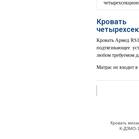
РЕАНИМАЦИОННЫЕ
ДОМАШНЯЯ
▼
Кровать
МЕДТЕХНИКА
четырехсек
ОРТОПЕДИЯ
▼
Кровать Армед RS1
подтягивающее уст
ДИЕТОЛОГИЯ
▼
любом требуемом д
КОСМЕТОЛОГИЯ
▼
Матрас не входит в
ЖЕНСКОЕ ЗДОРОВЬЕ
▼
ДЕТСКОЕ ЗДОРОВЬЕ
▼
ИНВАЛИДНАЯ
▼
ТЕХНИКА
Кровать меха
ДИАГНОСТИКА
К‑ДЗМО‑1
▼
ОРГАНИЗМА