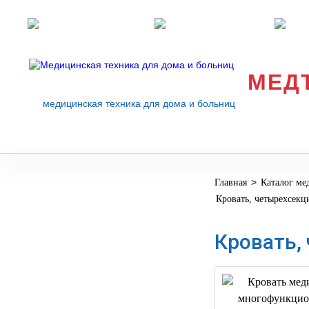
Розничные магазины
Перезвоните мне
med
МЕД
медицинская техника для дома и больниц
>
Главная
Каталог ме
МЕДИЦИНСКОЕ
▼
Кровать, четырехсек
ОБОРУДОВАНИЕ
ОСНАЩЕНИЕ
Кровать,
МЕДИЦИНСКОГО
▼
КАБИНЕТА
МАНЕКЕНЫ
ТРЕНАЖЕРЫ
▼