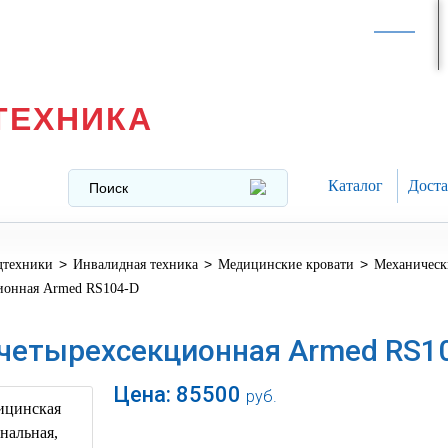
Интернет-магазин в
Москве
texnika@mail.ru
8 (499) 391-37-29
ТЕХНИКА
Каталог
Доста
>
>
>
дтехники
Инвалидная техника
Медицинские кровати
Механическ
ционная Armed RS104-D
 четырехсекционная Armed RS1
Цена:
85500
руб.
В корзину