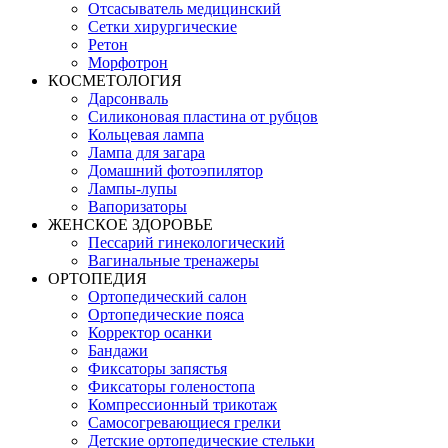
Отсасыватель медицинский
Сетки хирургические
Ретон
Морфотрон
КОСМЕТОЛОГИЯ
Дарсонваль
Силиконовая пластина от рубцов
Кольцевая лампа
Лампа для загара
Домашний фотоэпилятор
Лампы-лупы
Вапоризаторы
ЖЕНСКОЕ ЗДОРОВЬЕ
Пессарий гинекологический
Вагинальные тренажеры
ОРТОПЕДИЯ
Ортопедический салон
Ортопедические пояса
Корректор осанки
Бандажи
Фиксаторы запястья
Фиксаторы голеностопа
Компрессионный трикотаж
Самосогревающиеся грелки
Детские ортопедические стельки