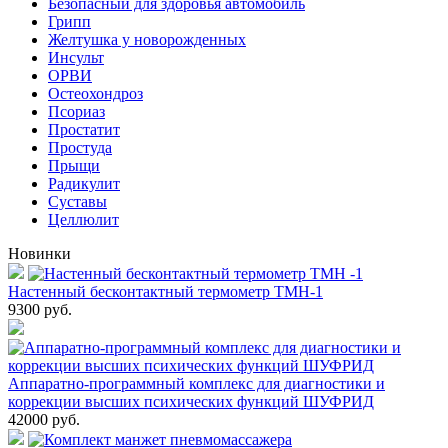
Безопасный для здоровья автомобиль
Грипп
Желтушка у новорожденных
Инсульт
ОРВИ
Остеохондроз
Пcориаз
Простатит
Простуда
Прыщи
Радикулит
Суставы
Целлюлит
Новинки
Настенный бесконтактный термометр ТМН-1
9300
руб.
Аппаратно-программный комплекс для диагностики и
коррекции высших психических функций ШУФРИД
42000
руб.