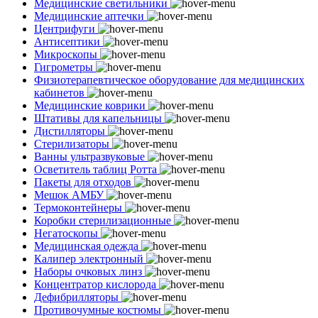
Медицинские светильники
Медицинские аптечки
Центрифуги
Антисептики
Микроскопы
Гигрометры
Физиотерапевтическое оборудование для медицинских
кабинетов
Медицинские коврики
Штативы для капельницы
Дистилляторы
Стерилизаторы
Ванны ультразвуковые
Осветитель таблиц Ротта
Пакеты для отходов
Мешок АМБУ
Термоконтейнеры
Коробки стерилизационные
Негатоскопы
Медицинская одежда
Калипер электронный
Наборы очковых линз
Концентратор кислорода
Дефибрилляторы
Противочумные костюмы