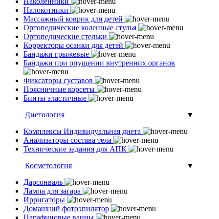
Наколенники
Налокотники
Массажный коврик для детей
Ортопедические коленные стулья
Ортопедические стельки
Корректоры осанки для детей
Бандажи грыжевые
Бандажи при опущении внутренних органов
Фиксаторы суставов
Поясничные корсеты
Бинты эластичные
Диетология
▼
Комплексы Индивидуальная диета
Анализаторы состава тела
Технические задания для АПК
Косметология
▼
Дарсонваль
Лампа для загара
Ирригаторы
Домашний фотоэпилятор
Парафиновые ванны