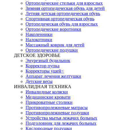
Ортопедические стельки для взрослых
Зимняя ортопедическая обувь для детей
Летняя детская ортопедическая обувь
Спортивная ортопедическая обувь
Ортопедическая обувь для взрослых
Ортопедические воротники
Наколенники
Налокотники
Массажный коврик для детей
Ортопедические подушки
ДЕТСКОЕ ЗДОРОВЬЕ
Энурезный будильник
Корректор пупка
Корректоры ушей<
Аппарат лечения желтушки
Детские весы
ИНВАЛИДНАЯ ТЕХНИКА
Инвалидные коляски
Медицинские кровати
Прикроватные столики
Противопролежневые матрасы
Противопролежневые подушки
Устройства мытья лежачих больных
Подголовник для лежачих больных
Кислородные подушки