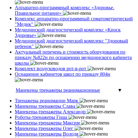
Аппаратно-программный комплекс «Здоровье.
Правильное питание»
Комплекс аппаратно-программный соматометрический
"Медик"
Медицинский диагностический комплекс «Киоск
Здоровье»
Медицинский диагностический комплекс "Здоровый
ребенок"
Актуальный перечень и стоимость оборудования по
приказу №822н по оснащению медицинского кабинета
школы
Комплект воздуховодов рот-в-рот
Оснащение кабинетов школ по приказу 804н
Манекены тренажеры реанимационные
▼
Тренажеры реанимации Марк
Манекены тренажеры Слава
Манекены-тренажеры Александр
Роботы-тренажеры Гоша
Манекены-тренажеры Максим
Манекены-тренажеры Олег
Манекены-тренажеры Володя