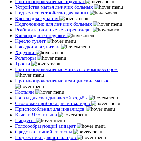
Противопролежневые подушки
Устройства мытья лежачих больных
Подъемное устройство для ванны
Кресло для купания
Подголовник для лежачих больных
Реабилитационные велотренажеры
Кислородные подушки
Кресло туалет
Насадки для унитаза
Ходунки
Роляторы
Трости
Противопролежневые матрасы с компрессором
Противопролежневые медицинские матрасы
Костыли
Палки для скандинавской ходьбы
Столовые приборы для инвалидов
Приспособления для инвалидов
Качели Яловицына
Пандусы
Голосообразующий аппарат
Средства личной гигиены
Подъемники для инвалидов