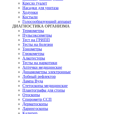
Кресло туалет
Насадки для унитаза
Ходунки
Костыли
Голосообразующий аппарат
ДИАГНОСТИКА ОРГАНИЗМА
Термометры
Пульсоксиметры
Тест на ГРИПП
Тесты на болезни
Тонометры
Глюкометры
Алкотестеры
Тесты на наркотики
Аптечки медицинские
Динамометры электронные
Лобный рефлектор
Лампа Вуда
Стетоскопы медицинские
Плантографы для стопы
Отоскопы
Спирометр ССП
Дерматоскопы
Ларингоскопы
Калипер