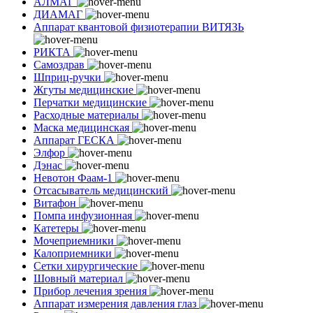
АЛМАГ
ДИАМАГ
Аппарат квантовой физиотерапии ВИТЯЗЬ
РИКТА
Самоздрав
Шприц-ручки
Жгуты медицинские
Перчатки медицинские
Расходные материалы
Маска медицинская
Аппарат ГЕСКА
Элфор
Дэнас
Невотон Фаам-1
Отсасыватель медицинский
Витафон
Помпа инфузионная
Катетеры
Мочеприемники
Калоприемники
Сетки хирургические
Шовный материал
Прибор лечения зрения
Аппарат измерения давления глаз