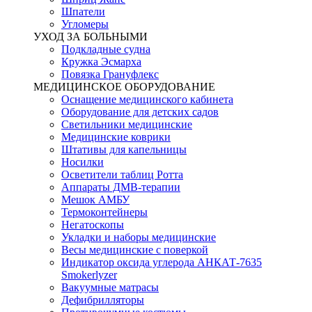
Шпатели
Угломеры
УХОД ЗА БОЛЬНЫМИ
Подкладные судна
Кружка Эсмарха
Повязка Грануфлекс
МЕДИЦИНСКОЕ ОБОРУДОВАНИЕ
Оснащение медицинского кабинета
Оборудование для детских садов
Светильники медицинские
Медицинские коврики
Штативы для капельницы
Носилки
Осветители таблиц Ротта
Аппараты ДМВ-терапии
Мешок АМБУ
Термоконтейнеры
Негатоскопы
Укладки и наборы медицинские
Весы медицинские с поверкой
Индикатор оксида углерода АНКАТ-7635
Smokerlyzer
Вакуумные матрасы
Дефибрилляторы