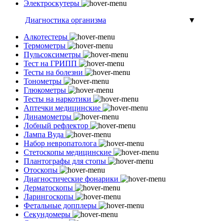
Электроскутеры
Диагностика организма
▼
Алкотестеры
Термометры
Пульсоксиметры
Тест на ГРИПП
Тесты на болезни
Тонометры
Глюкометры
Тесты на наркотики
Аптечки медицинские
Динамометры
Лобный рефлектор
Лампа Вуда
Набор невропатолога
Стетоскопы медицинские
Плантографы для стопы
Отоскопы
Диагностические фонарики
Дерматоскопы
Ларингоскопы
Фетальные допплеры
Секундомеры