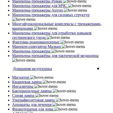
Манекены-тренажеры Роман
Манекены-тренажеры для МЧС
Манекены-тренажеры Антон
Манекены-тренажеры для силовых структур
Многофункциональные комплексы с тренажерами-
манекенами
Манекены-тренажеры для отработки навыков
сестринского ухода
Фантомы реанимационные
Манекен-симулятор Малыш
Манекены-тренажеры
Манекены-тренажёры для тактической медицины
Домашняя медтехника
▼
Магнитер
Кварцевая лампа
Ингаляторы
Бактерицидные лампы
Синяя лампа
Ультрафиолетовая лампа
Аппараты для лечения
Физиотерапия для дома