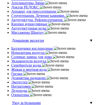
Аппликаторы Ляпко
Доктор РЕДОКС
Аппарат для прессотерапии
Стоунтерапия. Лечение камнями.
Акупунктура. Рефлексотерапия.
Кнопки аурикулярные
Акупунктурные иглы
Массажеры Шиатцу
Домашняя экология
▼
Баллончики кислородные
Ионизаторы воздуха
Солевые лампы для дома
Увлажнители воздуха
Серебрители воды
Живая и мертвая вода
Грелки
Дозиметры радиации
Экотестер
Нитратомер
Ледоходы
Озонаторы
Уход за больными
▼