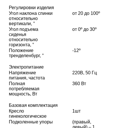
Регулировки изделия
Угол наклона спинки
от 20 до 100º
относительно
вертикали, °
Угол подъема
от 0º до 30º
сиденья
относительно
горизонта, °
Положение
-12º
тренделенбург, °
Электропитание
Напряжение
220В, 50 Гц
питания, частота
Полная
360 Вт
потребляемая
мощность, Вт
Базовая комплектация
Кресло
1шт
гинекологическое
Подколенные упоры
(правый,
левый) – 1