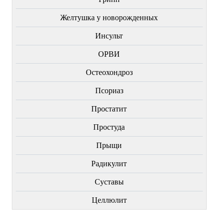
Желтушка у новорожденных
Инсульт
ОРВИ
Остеохондроз
Пcориаз
Простатит
Простуда
Прыщи
Радикулит
Суставы
Целлюлит