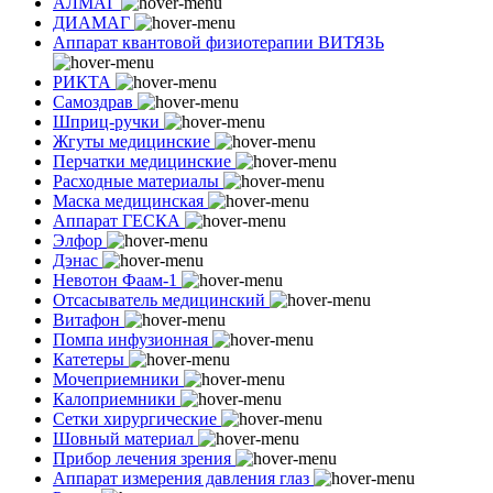
АЛМАГ
ДИАМАГ
Аппарат квантовой физиотерапии ВИТЯЗЬ
РИКТА
Самоздрав
Шприц-ручки
Жгуты медицинские
Перчатки медицинские
Расходные материалы
Маска медицинская
Аппарат ГЕСКА
Элфор
Дэнас
Невотон Фаам-1
Отсасыватель медицинский
Витафон
Помпа инфузионная
Катетеры
Мочеприемники
Калоприемники
Сетки хирургические
Шовный материал
Прибор лечения зрения
Аппарат измерения давления глаз