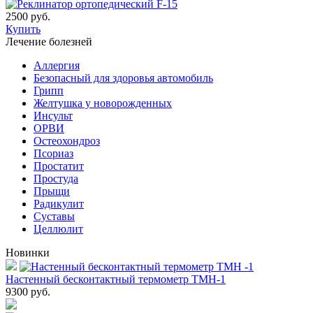
2500 руб.
Купить
Лечение болезней
Аллергия
Безопасный для здоровья автомобиль
Грипп
Желтушка у новорожденных
Инсульт
ОРВИ
Остеохондроз
Пcориаз
Простатит
Простуда
Прыщи
Радикулит
Суставы
Целлюлит
Новинки
Настенный бесконтактный термометр ТМН-1
9300
руб.