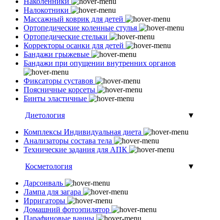
Наколенники
Налокотники
Массажный коврик для детей
Ортопедические коленные стулья
Ортопедические стельки
Корректоры осанки для детей
Бандажи грыжевые
Бандажи при опущении внутренних органов
Фиксаторы суставов
Поясничные корсеты
Бинты эластичные
Диетология
▼
Комплексы Индивидуальная диета
Анализаторы состава тела
Технические задания для АПК
Косметология
▼
Дарсонваль
Лампа для загара
Ирригаторы
Домашний фотоэпилятор
Парафиновые ванны