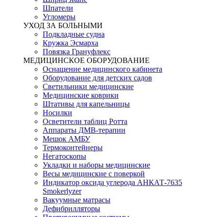
Шпатели
Угломеры
УХОД ЗА БОЛЬНЫМИ
Подкладные судна
Кружка Эсмарха
Повязка Грануфлекс
МЕДИЦИНСКОЕ ОБОРУДОВАНИЕ
Оснащение медицинского кабинета
Оборудование для детских садов
Светильники медицинские
Медицинские коврики
Штативы для капельницы
Носилки
Осветители таблиц Ротта
Аппараты ДМВ-терапии
Мешок АМБУ
Термоконтейнеры
Негатоскопы
Укладки и наборы медицинские
Весы медицинские с поверкой
Индикатор оксида углерода АНКАТ-7635
Smokerlyzer
Вакуумные матрасы
Дефибрилляторы