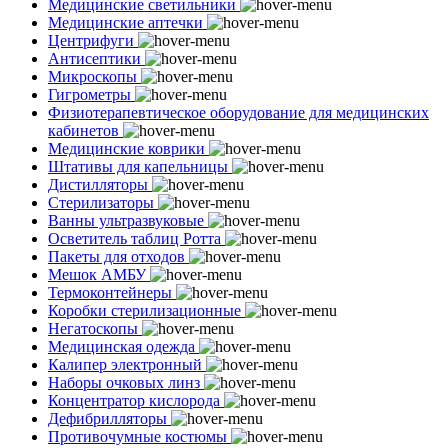
Медицинские светильники
Медицинские аптечки
Центрифуги
Антисептики
Микроскопы
Гигрометры
Физиотерапевтическое оборудование для медицинских
кабинетов
Медицинские коврики
Штативы для капельницы
Дистилляторы
Стерилизаторы
Ванны ультразвуковые
Осветитель таблиц Ротта
Пакеты для отходов
Мешок АМБУ
Термоконтейнеры
Коробки стерилизационные
Негатоскопы
Медицинская одежда
Калипер электронный
Наборы очковых линз
Концентратор кислорода
Дефибрилляторы
Противочумные костюмы