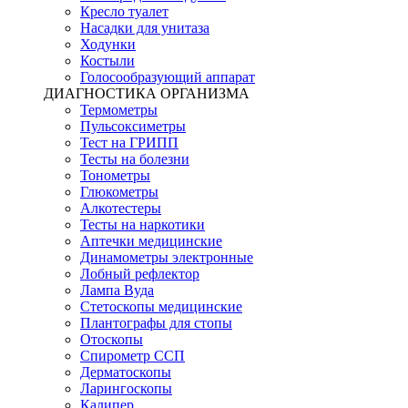
Кресло туалет
Насадки для унитаза
Ходунки
Костыли
Голосообразующий аппарат
ДИАГНОСТИКА ОРГАНИЗМА
Термометры
Пульсоксиметры
Тест на ГРИПП
Тесты на болезни
Тонометры
Глюкометры
Алкотестеры
Тесты на наркотики
Аптечки медицинские
Динамометры электронные
Лобный рефлектор
Лампа Вуда
Стетоскопы медицинские
Плантографы для стопы
Отоскопы
Спирометр ССП
Дерматоскопы
Ларингоскопы
Калипер