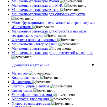
Манекены-тренажеры Роман
Манекены-тренажеры для МЧС
Манекены-тренажеры Антон
Манекены-тренажеры для силовых структур
Многофункциональные комплексы с тренажерами-
манекенами
Манекены-тренажеры для отработки навыков
сестринского ухода
Фантомы реанимационные
Манекен-симулятор Малыш
Манекены-тренажеры
Манекены-тренажёры для тактической медицины
Домашняя медтехника
▼
Магнитер
Кварцевая лампа
Ингаляторы
Бактерицидные лампы
Синяя лампа
Ультрафиолетовая лампа
Аппараты для лечения
Физиотерапия для дома