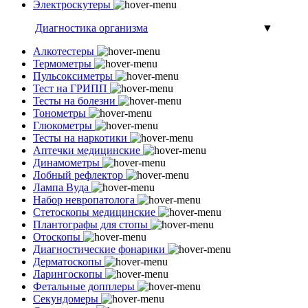
Электроскутеры
Диагностика организма
▼
Алкотестеры
Термометры
Пульсоксиметры
Тест на ГРИПП
Тесты на болезни
Тонометры
Глюкометры
Тесты на наркотики
Аптечки медицинские
Динамометры
Лобный рефлектор
Лампа Вуда
Набор невропатолога
Стетоскопы медицинские
Плантографы для стопы
Отоскопы
Диагностические фонарики
Дерматоскопы
Ларингоскопы
Фетальные допплеры
Секундомеры