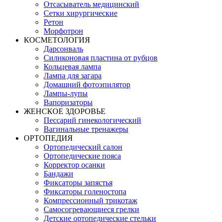
Отсасыватель медицинский
Сетки хирургические
Ретон
Морфотрон
КОСМЕТОЛОГИЯ
Дарсонваль
Силиконовая пластина от рубцов
Кольцевая лампа
Лампа для загара
Домашний фотоэпилятор
Лампы-лупы
Вапоризаторы
ЖЕНСКОЕ ЗДОРОВЬЕ
Пессарий гинекологический
Вагинальные тренажеры
ОРТОПЕДИЯ
Ортопедический салон
Ортопедические пояса
Корректор осанки
Бандажи
Фиксаторы запястья
Фиксаторы голеностопа
Компрессионный трикотаж
Самосогревающиеся грелки
Детские ортопедические стельки