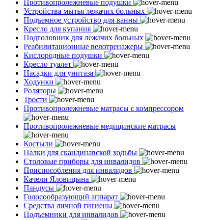
Противопролежневые подушки
Устройства мытья лежачих больных
Подъемное устройство для ванны
Кресло для купания
Подголовник для лежачих больных
Реабилитационные велотренажеры
Кислородные подушки
Кресло туалет
Насадки для унитаза
Ходунки
Роляторы
Трости
Противопролежневые матрасы с компрессором
Противопролежневые медицинские матрасы
Костыли
Палки для скандинавской ходьбы
Столовые приборы для инвалидов
Приспособления для инвалидов
Качели Яловицына
Пандусы
Голосообразующий аппарат
Средства личной гигиены
Подъемники для инвалидов