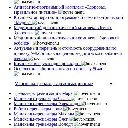
Аппаратно-программный комплекс «Здоровье.
Правильное питание»
Комплекс аппаратно-программный соматометрический
"Медик"
Медицинский диагностический комплекс «Киоск
Здоровье»
Медицинский диагностический комплекс "Здоровый
ребенок"
Актуальный перечень и стоимость оборудования по
приказу №822н по оснащению медицинского кабинета
школы
Комплект воздуховодов рот-в-рот
Оснащение кабинетов школ по приказу 804н
Манекены тренажеры реанимационные
▼
Тренажеры реанимации Марк
Манекены тренажеры Слава
Манекены-тренажеры Александр
Роботы-тренажеры Гоша
Манекены-тренажеры Максим
Манекены-тренажеры Олег
Манекены-тренажеры Володя