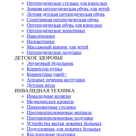
Ортопедические стельки для взрослых
Зимняя ортопедическая обувь для детей
Летняя детская ортопедическая обувь
Спортивная ортопедическая обувь
Ортопедическая обувь для взрослых
Ортопедические воротники
Наколенники
Налокотники
Массажный коврик для детей
Ортопедические подушки
ДЕТСКОЕ ЗДОРОВЬЕ
Энурезный будильник
Корректор пупка
Корректоры ушей<
Аппарат лечения желтушки
Детские весы
ИНВАЛИДНАЯ ТЕХНИКА
Инвалидные коляски
Медицинские кровати
Прикроватные столики
Противопролежневые матрасы
Противопролежневые подушки
Устройства мытья лежачих больных
Подголовник для лежачих больных
Кислородные подушки