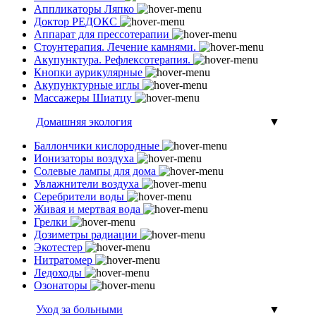
Аппликаторы Ляпко
Доктор РЕДОКС
Аппарат для прессотерапии
Стоунтерапия. Лечение камнями.
Акупунктура. Рефлексотерапия.
Кнопки аурикулярные
Акупунктурные иглы
Массажеры Шиатцу
Домашняя экология
▼
Баллончики кислородные
Ионизаторы воздуха
Солевые лампы для дома
Увлажнители воздуха
Серебрители воды
Живая и мертвая вода
Грелки
Дозиметры радиации
Экотестер
Нитратомер
Ледоходы
Озонаторы
Уход за больными
▼