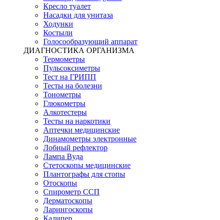
Кресло туалет
Насадки для унитаза
Ходунки
Костыли
Голосообразующий аппарат
ДИАГНОСТИКА ОРГАНИЗМА
Термометры
Пульсоксиметры
Тест на ГРИПП
Тесты на болезни
Тонометры
Глюкометры
Алкотестеры
Тесты на наркотики
Аптечки медицинские
Динамометры электронные
Лобный рефлектор
Лампа Вуда
Стетоскопы медицинские
Плантографы для стопы
Отоскопы
Спирометр ССП
Дерматоскопы
Ларингоскопы
Калипер