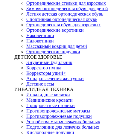
Ортопедические стельки для взрослых
Зимняя ортопедическая обувь для детей
Летняя детская ортопедическая обувь
Спортивная ортопедическая обувь
Ортопедическая обувь для взрослых
Ортопедические воротники
Наколенники
Налокотники
Массажный коврик для детей
Ортопедические подушки
ДЕТСКОЕ ЗДОРОВЬЕ
Энурезный будильник
Корректор пупка
Корректоры ушей<
Аппарат лечения желтушки
Детские весы
ИНВАЛИДНАЯ ТЕХНИКА
Инвалидные коляски
Медицинские кровати
Прикроватные столики
Противопролежневые матрасы
Противопролежневые подушки
Устройства мытья лежачих больных
Подголовник для лежачих больных
Кислородные подушки