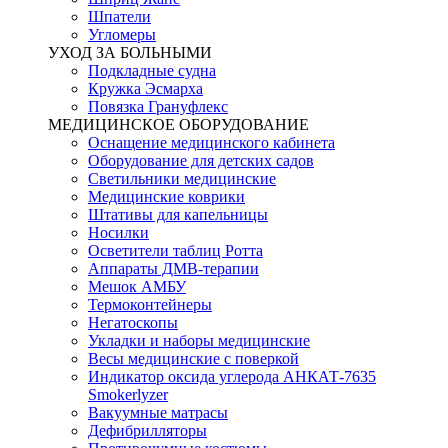
Шпатели
Угломеры
УХОД ЗА БОЛЬНЫМИ
Подкладные судна
Кружка Эсмарха
Повязка Грануфлекс
МЕДИЦИНСКОЕ ОБОРУДОВАНИЕ
Оснащение медицинского кабинета
Оборудование для детских садов
Светильники медицинские
Медицинские коврики
Штативы для капельницы
Носилки
Осветители таблиц Ротта
Аппараты ДМВ-терапии
Мешок АМБУ
Термоконтейнеры
Негатоскопы
Укладки и наборы медицинские
Весы медицинские с поверкой
Индикатор оксида углерода АНКАТ-7635
Smokerlyzer
Вакуумные матрасы
Дефибрилляторы