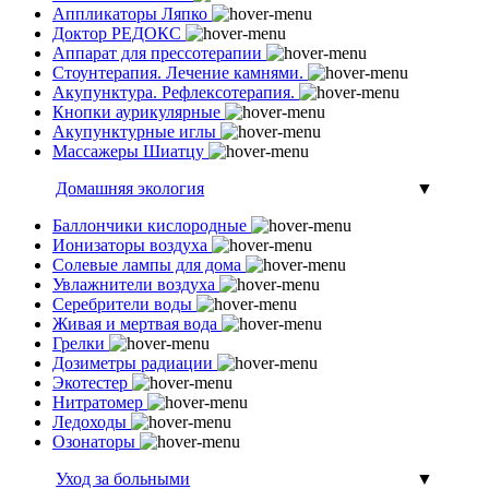
Аппликаторы Ляпко
Доктор РЕДОКС
Аппарат для прессотерапии
Стоунтерапия. Лечение камнями.
Акупунктура. Рефлексотерапия.
Кнопки аурикулярные
Акупунктурные иглы
Массажеры Шиатцу
Домашняя экология
▼
Баллончики кислородные
Ионизаторы воздуха
Солевые лампы для дома
Увлажнители воздуха
Серебрители воды
Живая и мертвая вода
Грелки
Дозиметры радиации
Экотестер
Нитратомер
Ледоходы
Озонаторы
Уход за больными
▼