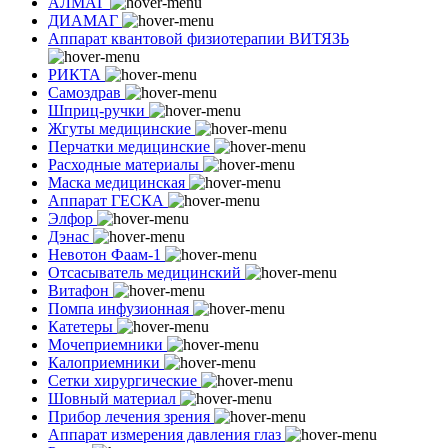
АЛМАГ
ДИАМАГ
Аппарат квантовой физиотерапии ВИТЯЗЬ
РИКТА
Самоздрав
Шприц-ручки
Жгуты медицинские
Перчатки медицинские
Расходные материалы
Маска медицинская
Аппарат ГЕСКА
Элфор
Дэнас
Невотон Фаам-1
Отсасыватель медицинский
Витафон
Помпа инфузионная
Катетеры
Мочеприемники
Калоприемники
Сетки хирургические
Шовный материал
Прибор лечения зрения
Аппарат измерения давления глаз