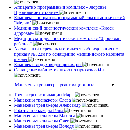
Аппаратно-программный комплекс «Здоровье.
Правильное питание»
Комплекс аппаратно-программный соматометрический
"Медик"
Медицинский диагностический комплекс «Киоск
Здоровье»
Медицинский диагностический комплекс "Здоровый
ребенок"
Актуальный перечень и стоимость оборудования по
приказу №822н по оснащению медицинского кабинета
школы
Комплект воздуховодов рот-в-рот
Оснащение кабинетов школ по приказу 804н
Манекены тренажеры реанимационные
▼
Тренажеры реанимации Марк
Манекены тренажеры Слава
Манекены-тренажеры Александр
Роботы-тренажеры Гоша
Манекены-тренажеры Максим
Манекены-тренажеры Олег
Манекены-тренажеры Володя