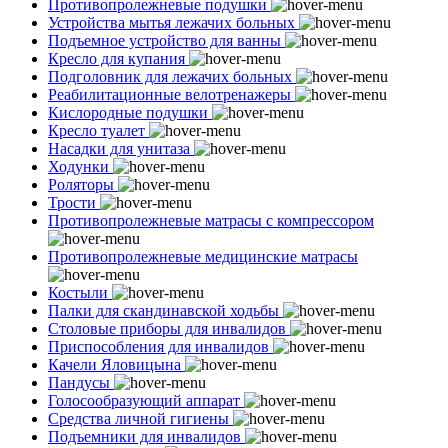
Противопролежневые подушки
Устройства мытья лежачих больных
Подъемное устройство для ванны
Кресло для купания
Подголовник для лежачих больных
Реабилитационные велотренажеры
Кислородные подушки
Кресло туалет
Насадки для унитаза
Ходунки
Роляторы
Трости
Противопролежневые матрасы с компрессором
Противопролежневые медицинские матрасы
Костыли
Палки для скандинавской ходьбы
Столовые приборы для инвалидов
Приспособления для инвалидов
Качели Яловицына
Пандусы
Голосообразующий аппарат
Средства личной гигиены
Подъемники для инвалидов