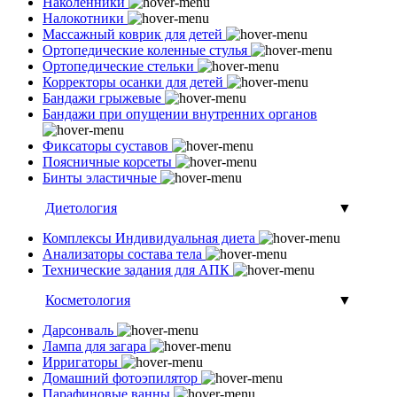
Наколенники
Налокотники
Массажный коврик для детей
Ортопедические коленные стулья
Ортопедические стельки
Корректоры осанки для детей
Бандажи грыжевые
Бандажи при опущении внутренних органов
Фиксаторы суставов
Поясничные корсеты
Бинты эластичные
Диетология
▼
Комплексы Индивидуальная диета
Анализаторы состава тела
Технические задания для АПК
Косметология
▼
Дарсонваль
Лампа для загара
Ирригаторы
Домашний фотоэпилятор
Парафиновые ванны