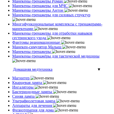
Манекены-тренажеры Роман
Манекены-тренажеры для МЧС
Манекены-тренажеры Антон
Манекены-тренажеры для силовых структур
Многофункциональные комплексы с тренажерами-
манекенами
Манекены-тренажеры для отработки навыков
сестринского ухода
Фантомы реанимационные
Манекен-симулятор Малыш
Манекены-тренажеры
Манекены-тренажёры для тактической медицины
Домашняя медтехника
▼
Магнитер
Кварцевая лампа
Ингаляторы
Бактерицидные лампы
Синяя лампа
Ультрафиолетовая лампа
Аппараты для лечения
Физиотерапия для дома