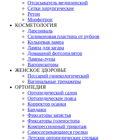
Отсасыватель медицинский
Сетки хирургические
Ретон
Морфотрон
КОСМЕТОЛОГИЯ
Дарсонваль
Силиконовая пластина от рубцов
Кольцевая лампа
Лампа для загара
Домашний фотоэпилятор
Лампы-лупы
Вапоризаторы
ЖЕНСКОЕ ЗДОРОВЬЕ
Пессарий гинекологический
Вагинальные тренажеры
ОРТОПЕДИЯ
Ортопедический салон
Ортопедические пояса
Корректор осанки
Бандажи
Фиксаторы запястья
Фиксаторы голеностопа
Компрессионный трикотаж
Самосогревающиеся грелки
Детские ортопедические стельки