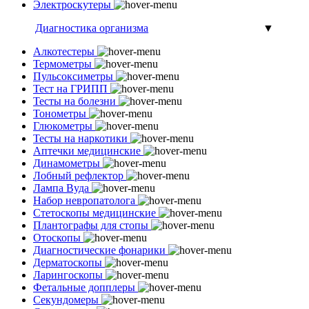
Электроскутеры
Диагностика организма
▼
Алкотестеры
Термометры
Пульсоксиметры
Тест на ГРИПП
Тесты на болезни
Тонометры
Глюкометры
Тесты на наркотики
Аптечки медицинские
Динамометры
Лобный рефлектор
Лампа Вуда
Набор невропатолога
Стетоскопы медицинские
Плантографы для стопы
Отоскопы
Диагностические фонарики
Дерматоскопы
Ларингоскопы
Фетальные допплеры
Секундомеры