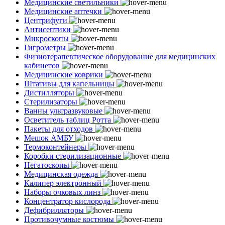
Медицинские светильники
Медицинские аптечки
Центрифуги
Антисептики
Микроскопы
Гигрометры
Физиотерапевтическое оборудование для медицинских
кабинетов
Медицинские коврики
Штативы для капельницы
Дистилляторы
Стерилизаторы
Ванны ультразвуковые
Осветитель таблиц Ротта
Пакеты для отходов
Мешок АМБУ
Термоконтейнеры
Коробки стерилизационные
Негатоскопы
Медицинская одежда
Калипер электронный
Наборы очковых линз
Концентратор кислорода
Дефибрилляторы
Противочумные костюмы