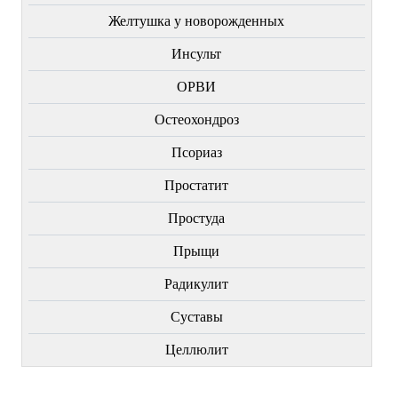
Желтушка у новорожденных
Инсульт
ОРВИ
Остеохондроз
Пcориаз
Простатит
Простуда
Прыщи
Радикулит
Суставы
Целлюлит