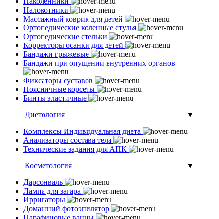
Наколенники
Налокотники
Массажный коврик для детей
Ортопедические коленные стулья
Ортопедические стельки
Корректоры осанки для детей
Бандажи грыжевые
Бандажи при опущении внутренних органов
Фиксаторы суставов
Поясничные корсеты
Бинты эластичные
Диетология
▼
Комплексы Индивидуальная диета
Анализаторы состава тела
Технические задания для АПК
Косметология
▼
Дарсонваль
Лампа для загара
Ирригаторы
Домашний фотоэпилятор
Парафиновые ванны