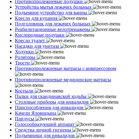
Противопролежневые подушки
Устройства мытья лежачих больных
Подъемное устройство для ванны
Кресло для купания
Подголовник для лежачих больных
Реабилитационные велотренажеры
Кислородные подушки
Кресло туалет
Насадки для унитаза
Ходунки
Роляторы
Трости
Противопролежневые матрасы с компрессором
Противопролежневые медицинские матрасы
Костыли
Палки для скандинавской ходьбы
Столовые приборы для инвалидов
Приспособления для инвалидов
Качели Яловицына
Пандусы
Голосообразующий аппарат
Средства личной гигиены
Подъемники для инвалидов