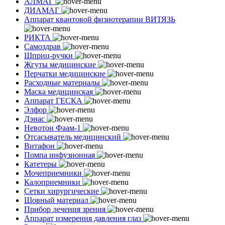
АЛМАГ
ДИАМАГ
Аппарат квантовой физиотерапии ВИТЯЗЬ
РИКТА
Самоздрав
Шприц-ручки
Жгуты медицинские
Перчатки медицинские
Расходные материалы
Маска медицинская
Аппарат ГЕСКА
Элфор
Дэнас
Невотон Фаам-1
Отсасыватель медицинский
Витафон
Помпа инфузионная
Катетеры
Мочеприемники
Калоприемники
Сетки хирургические
Шовный материал
Прибор лечения зрения
Аппарат измерения давления глаз