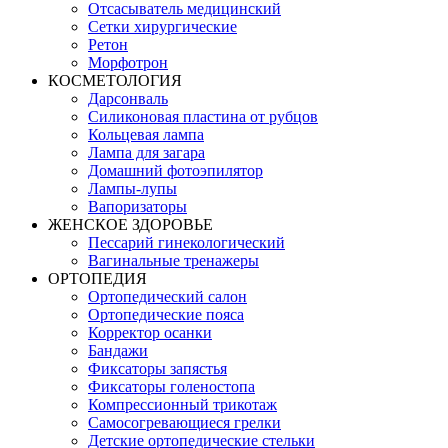
Отсасыватель медицинский
Сетки хирургические
Ретон
Морфотрон
КОСМЕТОЛОГИЯ
Дарсонваль
Силиконовая пластина от рубцов
Кольцевая лампа
Лампа для загара
Домашний фотоэпилятор
Лампы-лупы
Вапоризаторы
ЖЕНСКОЕ ЗДОРОВЬЕ
Пессарий гинекологический
Вагинальные тренажеры
ОРТОПЕДИЯ
Ортопедический салон
Ортопедические пояса
Корректор осанки
Бандажи
Фиксаторы запястья
Фиксаторы голеностопа
Компрессионный трикотаж
Самосогревающиеся грелки
Детские ортопедические стельки