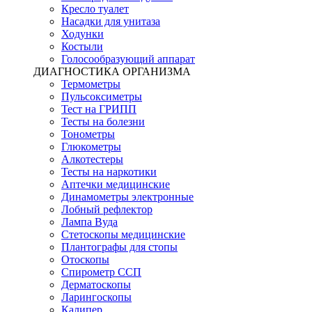
Кресло туалет
Насадки для унитаза
Ходунки
Костыли
Голосообразующий аппарат
ДИАГНОСТИКА ОРГАНИЗМА
Термометры
Пульсоксиметры
Тест на ГРИПП
Тесты на болезни
Тонометры
Глюкометры
Алкотестеры
Тесты на наркотики
Аптечки медицинские
Динамометры электронные
Лобный рефлектор
Лампа Вуда
Стетоскопы медицинские
Плантографы для стопы
Отоскопы
Спирометр ССП
Дерматоскопы
Ларингоскопы
Калипер