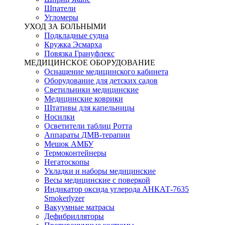
Шпатели
Угломеры
УХОД ЗА БОЛЬНЫМИ
Подкладные судна
Кружка Эсмарха
Повязка Грануфлекс
МЕДИЦИНСКОЕ ОБОРУДОВАНИЕ
Оснащение медицинского кабинета
Оборудование для детских садов
Светильники медицинские
Медицинские коврики
Штативы для капельницы
Носилки
Осветители таблиц Ротта
Аппараты ДМВ-терапии
Мешок АМБУ
Термоконтейнеры
Негатоскопы
Укладки и наборы медицинские
Весы медицинские с поверкой
Индикатор оксида углерода АНКАТ-7635
Smokerlyzer
Вакуумные матрасы
Дефибрилляторы