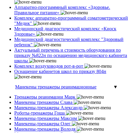
Аппаратно-программный комплекс «Здоровье.
Правильное питание»
Комплекс аппаратно-программный соматометрический
"Медик"
Медицинский диагностический комплекс «Киоск
Здоровье»
Медицинский диагностический комплекс "Здоровый
ребенок"
Актуальный перечень и стоимость оборудования по
приказу №822н по оснащению медицинского кабинета
школы
Комплект воздуховодов рот-в-рот
Оснащение кабинетов школ по приказу 804н
Манекены тренажеры реанимационные
▼
Тренажеры реанимации Марк
Манекены тренажеры Слава
Манекены-тренажеры Александр
Роботы-тренажеры Гоша
Манекены-тренажеры Максим
Манекены-тренажеры Олег
Манекены-тренажеры Володя