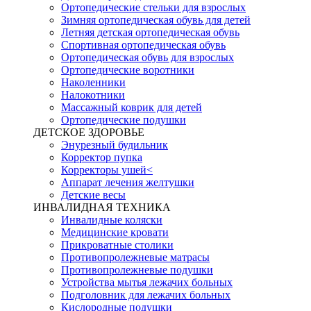
Ортопедические стельки для взрослых
Зимняя ортопедическая обувь для детей
Летняя детская ортопедическая обувь
Спортивная ортопедическая обувь
Ортопедическая обувь для взрослых
Ортопедические воротники
Наколенники
Налокотники
Массажный коврик для детей
Ортопедические подушки
ДЕТСКОЕ ЗДОРОВЬЕ
Энурезный будильник
Корректор пупка
Корректоры ушей<
Аппарат лечения желтушки
Детские весы
ИНВАЛИДНАЯ ТЕХНИКА
Инвалидные коляски
Медицинские кровати
Прикроватные столики
Противопролежневые матрасы
Противопролежневые подушки
Устройства мытья лежачих больных
Подголовник для лежачих больных
Кислородные подушки