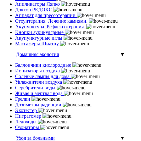
Аппликаторы Ляпко
Доктор РЕДОКС
Аппарат для прессотерапии
Стоунтерапия. Лечение камнями.
Акупунктура. Рефлексотерапия.
Кнопки аурикулярные
Акупунктурные иглы
Массажеры Шиатцу
Домашняя экология
▼
Баллончики кислородные
Ионизаторы воздуха
Солевые лампы для дома
Увлажнители воздуха
Серебрители воды
Живая и мертвая вода
Грелки
Дозиметры радиации
Экотестер
Нитратомер
Ледоходы
Озонаторы
Уход за больными
▼