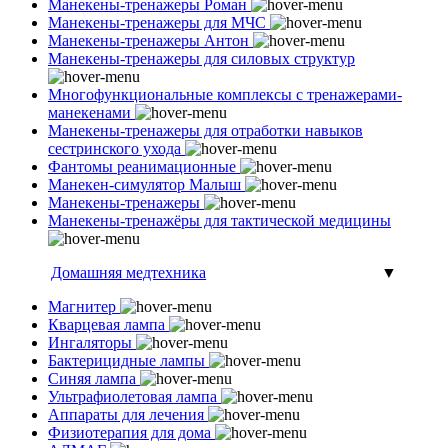
Манекены-тренажеры Роман
Манекены-тренажеры для МЧС
Манекены-тренажеры Антон
Манекены-тренажеры для силовых структур
Многофункциональные комплексы с тренажерами-
манекенами
Манекены-тренажеры для отработки навыков
сестринского ухода
Фантомы реанимационные
Манекен-симулятор Малыш
Манекены-тренажеры
Манекены-тренажёры для тактической медицины
Домашняя медтехника
▼
Магнитер
Кварцевая лампа
Ингаляторы
Бактерицидные лампы
Синяя лампа
Ультрафиолетовая лампа
Аппараты для лечения
Физиотерапия для дома