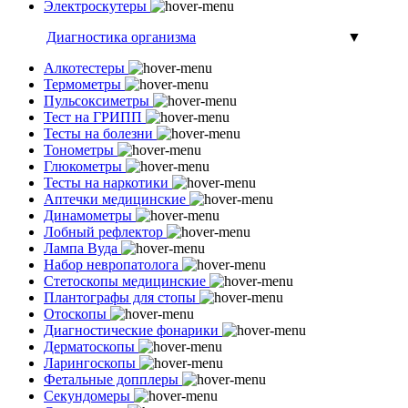
Электроскутеры
Диагностика организма
▼
Алкотестеры
Термометры
Пульсоксиметры
Тест на ГРИПП
Тесты на болезни
Тонометры
Глюкометры
Тесты на наркотики
Аптечки медицинские
Динамометры
Лобный рефлектор
Лампа Вуда
Набор невропатолога
Стетоскопы медицинские
Плантографы для стопы
Отоскопы
Диагностические фонарики
Дерматоскопы
Ларингоскопы
Фетальные допплеры
Секундомеры