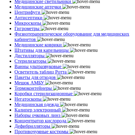
Медицинские светильники
Медицинские аптечки
Центрифуги
Антисептики
Микроскопы
Гигрометры
Физиотерапевтическое оборудование для медицинских
кабинетов
Медицинские коврики
Штативы для капельницы
Дистилляторы
Стерилизаторы
Ванны ультразвуковые
Осветитель таблиц Ротта
Пакеты для отходов
Мешок АМБУ
Термоконтейнеры
Коробки стерилизационные
Негатоскопы
Медицинская одежда
Калипер электронный
Наборы очковых линз
Концентратор кислорода
Дефибрилляторы
Противочумные костюмы