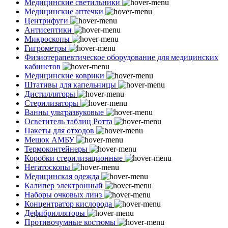
Медицинские светильники
Медицинские аптечки
Центрифуги
Антисептики
Микроскопы
Гигрометры
Физиотерапевтическое оборудование для медицинских
кабинетов
Медицинские коврики
Штативы для капельницы
Дистилляторы
Стерилизаторы
Ванны ультразвуковые
Осветитель таблиц Ротта
Пакеты для отходов
Мешок АМБУ
Термоконтейнеры
Коробки стерилизационные
Негатоскопы
Медицинская одежда
Калипер электронный
Наборы очковых линз
Концентратор кислорода
Дефибрилляторы
Противочумные костюмы