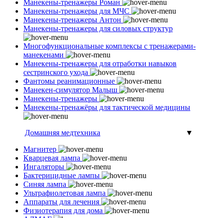
Манекены-тренажеры Роман
Манекены-тренажеры для МЧС
Манекены-тренажеры Антон
Манекены-тренажеры для силовых структур
Многофункциональные комплексы с тренажерами-
манекенами
Манекены-тренажеры для отработки навыков
сестринского ухода
Фантомы реанимационные
Манекен-симулятор Малыш
Манекены-тренажеры
Манекены-тренажёры для тактической медицины
Домашняя медтехника
▼
Магнитер
Кварцевая лампа
Ингаляторы
Бактерицидные лампы
Синяя лампа
Ультрафиолетовая лампа
Аппараты для лечения
Физиотерапия для дома