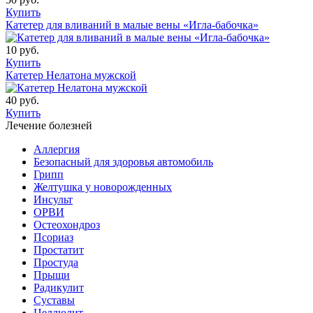
Купить
Катетер для вливаний в малые вены «Игла-бабочка»
10 руб.
Купить
Катетер Нелатона мужской
40 руб.
Купить
Лечение болезней
Аллергия
Безопасный для здоровья автомобиль
Грипп
Желтушка у новорожденных
Инсульт
ОРВИ
Остеохондроз
Пcориаз
Простатит
Простуда
Прыщи
Радикулит
Суставы
Целлюлит