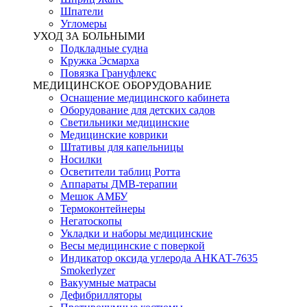
Шпатели
Угломеры
УХОД ЗА БОЛЬНЫМИ
Подкладные судна
Кружка Эсмарха
Повязка Грануфлекс
МЕДИЦИНСКОЕ ОБОРУДОВАНИЕ
Оснащение медицинского кабинета
Оборудование для детских садов
Светильники медицинские
Медицинские коврики
Штативы для капельницы
Носилки
Осветители таблиц Ротта
Аппараты ДМВ-терапии
Мешок АМБУ
Термоконтейнеры
Негатоскопы
Укладки и наборы медицинские
Весы медицинские с поверкой
Индикатор оксида углерода АНКАТ-7635
Smokerlyzer
Вакуумные матрасы
Дефибрилляторы