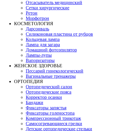
Отсасыватель медицинский
Сетки хирургические
Ретон
Морфотрон
КОСМЕТОЛОГИЯ
Дарсонваль
Силиконовая пластина от рубцов
Кольцевая лампа
Лампа для загара
Домашний фотоэпилятор
Лампы-лупы
Вапоризаторы
ЖЕНСКОЕ ЗДОРОВЬЕ
Пессарий гинекологический
Вагинальные тренажеры
ОРТОПЕДИЯ
Ортопедический салон
Ортопедические пояса
Корректор осанки
Бандажи
Фиксаторы запястья
Фиксаторы голеностопа
Компрессионный трикотаж
Самосогревающиеся грелки
Детские ортопедические стельки