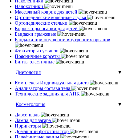
Наколенники
Налокотники
Массажный коврик для детей
Ортопедические коленные стулья
Ортопедические стельки
Корректоры осанки для детей
Бандажи грыжевые
Бандажи при опущении внутренних органов
Фиксаторы суставов
Поясничные корсеты
Бинты эластичные
Диетология
▼
Комплексы Индивидуальная диета
Анализаторы состава тела
Технические задания для АПК
Косметология
▼
Дарсонваль
Лампа для загара
Ирригаторы
Домашний фотоэпилятор
Парафиновые ванны