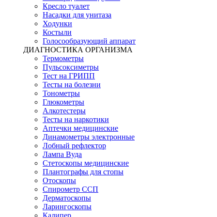
Кресло туалет
Насадки для унитаза
Ходунки
Костыли
Голосообразующий аппарат
ДИАГНОСТИКА ОРГАНИЗМА
Термометры
Пульсоксиметры
Тест на ГРИПП
Тесты на болезни
Тонометры
Глюкометры
Алкотестеры
Тесты на наркотики
Аптечки медицинские
Динамометры электронные
Лобный рефлектор
Лампа Вуда
Стетоскопы медицинские
Плантографы для стопы
Отоскопы
Спирометр ССП
Дерматоскопы
Ларингоскопы
Калипер