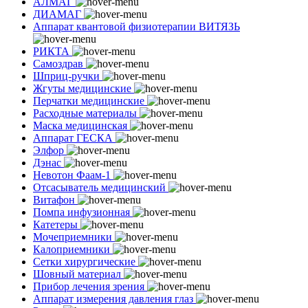
АЛМАГ
ДИАМАГ
Аппарат квантовой физиотерапии ВИТЯЗЬ
РИКТА
Самоздрав
Шприц-ручки
Жгуты медицинские
Перчатки медицинские
Расходные материалы
Маска медицинская
Аппарат ГЕСКА
Элфор
Дэнас
Невотон Фаам-1
Отсасыватель медицинский
Витафон
Помпа инфузионная
Катетеры
Мочеприемники
Калоприемники
Сетки хирургические
Шовный материал
Прибор лечения зрения
Аппарат измерения давления глаз