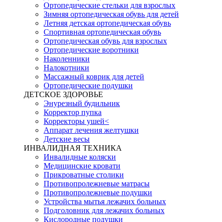
Ортопедические стельки для взрослых
Зимняя ортопедическая обувь для детей
Летняя детская ортопедическая обувь
Спортивная ортопедическая обувь
Ортопедическая обувь для взрослых
Ортопедические воротники
Наколенники
Налокотники
Массажный коврик для детей
Ортопедические подушки
ДЕТСКОЕ ЗДОРОВЬЕ
Энурезный будильник
Корректор пупка
Корректоры ушей<
Аппарат лечения желтушки
Детские весы
ИНВАЛИДНАЯ ТЕХНИКА
Инвалидные коляски
Медицинские кровати
Прикроватные столики
Противопролежневые матрасы
Противопролежневые подушки
Устройства мытья лежачих больных
Подголовник для лежачих больных
Кислородные подушки