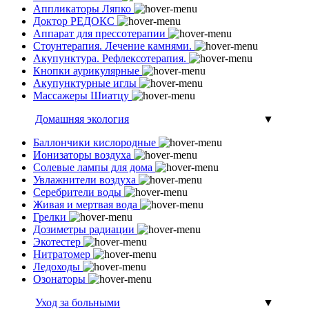
Аппликаторы Ляпко
Доктор РЕДОКС
Аппарат для прессотерапии
Стоунтерапия. Лечение камнями.
Акупунктура. Рефлексотерапия.
Кнопки аурикулярные
Акупунктурные иглы
Массажеры Шиатцу
Домашняя экология
▼
Баллончики кислородные
Ионизаторы воздуха
Солевые лампы для дома
Увлажнители воздуха
Серебрители воды
Живая и мертвая вода
Грелки
Дозиметры радиации
Экотестер
Нитратомер
Ледоходы
Озонаторы
Уход за больными
▼