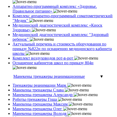
Аппаратно-программный комплекс «Здоровье.
Правильное питание»
Комплекс аппаратно-программный соматометрический
"Медик"
Медицинский диагностический комплекс «Киоск
Здоровье»
Медицинский диагностический комплекс "Здоровый
ребенок"
Актуальный перечень и стоимость оборудования по
приказу №822н по оснащению медицинского кабинета
школы
Комплект воздуховодов рот-в-рот
Оснащение кабинетов школ по приказу 804н
Манекены тренажеры реанимационные
▼
Тренажеры реанимации Марк
Манекены тренажеры Слава
Манекены-тренажеры Александр
Роботы-тренажеры Гоша
Манекены-тренажеры Максим
Манекены-тренажеры Олег
Манекены-тренажеры Володя