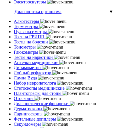
Электроскутеры
Диагностика организма
▼
Алкотестеры
Термометры
Пульсоксиметры
Тест на ГРИПП
Тесты на болезни
Тонометры
Глюкометры
Тесты на наркотики
Аптечки медицинские
Динамометры
Лобный рефлектор
Лампа Вуда
Набор невропатолога
Стетоскопы медицинские
Плантографы для стопы
Отоскопы
Диагностические фонарики
Дерматоскопы
Ларингоскопы
Фетальные допплеры
Секундомеры