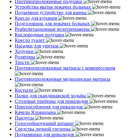
Противопролежневые подушки
Устройства мытья лежачих больных
Подъемное устройство для ванны
Кресло для купания
Подголовник для лежачих больных
Реабилитационные велотренажеры
Кислородные подушки
Кресло туалет
Насадки для унитаза
Ходунки
Роляторы
Трости
Противопролежневые матрасы с компрессором
Противопролежневые медицинские матрасы
Костыли
Палки для скандинавской ходьбы
Столовые приборы для инвалидов
Приспособления для инвалидов
Качели Яловицына
Пандусы
Голосообразующий аппарат
Средства личной гигиены
Подъемники для инвалидов