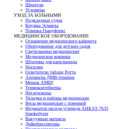
Шпатели
Угломеры
УХОД ЗА БОЛЬНЫМИ
Подкладные судна
Кружка Эсмарха
Повязка Грануфлекс
МЕДИЦИНСКОЕ ОБОРУДОВАНИЕ
Оснащение медицинского кабинета
Оборудование для детских садов
Светильники медицинские
Медицинские коврики
Штативы для капельницы
Носилки
Осветители таблиц Ротта
Аппараты ДМВ-терапии
Мешок АМБУ
Термоконтейнеры
Негатоскопы
Укладки и наборы медицинские
Весы медицинские с поверкой
Индикатор оксида углерода АНКАТ-7635
Smokerlyzer
Вакуумные матрасы
Дефибрилляторы