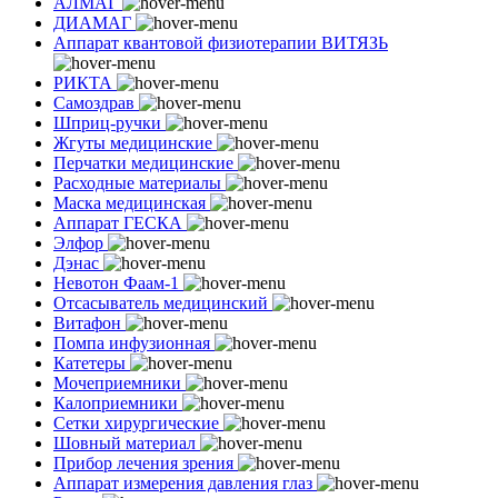
АЛМАГ
ДИАМАГ
Аппарат квантовой физиотерапии ВИТЯЗЬ
РИКТА
Самоздрав
Шприц-ручки
Жгуты медицинские
Перчатки медицинские
Расходные материалы
Маска медицинская
Аппарат ГЕСКА
Элфор
Дэнас
Невотон Фаам-1
Отсасыватель медицинский
Витафон
Помпа инфузионная
Катетеры
Мочеприемники
Калоприемники
Сетки хирургические
Шовный материал
Прибор лечения зрения
Аппарат измерения давления глаз