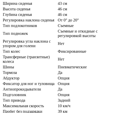
Ширина сиденья
43 см
Высота сиденья
46 см
Глубина сиденья
46 см
Регулировка наклона сиденья
От 0° до 20°
Тип подлокотников
Съемные
Съемные и откидные с
Тип подножек
регулировкой высоты
Регулировка угла наклона с
Нет
упором для голени
Тип колес
Фиксированные
Трансферные (транзитные)
Нет
колеса
Шины
Пневматические
Тормоза
Да
Абдуктор
Опция
Фиксатор для ног и туловища
Опция
Антиопрокидыватели
Да
Подголовник
Опция
Тип привода
Задний
Максимальная скорость
10 км/ч
Пробег без подзарядки
39 км