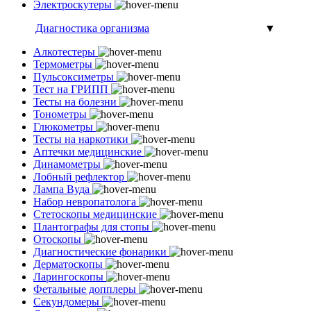
Электроскутеры
Диагностика организма
▼
Алкотестеры
Термометры
Пульсоксиметры
Тест на ГРИПП
Тесты на болезни
Тонометры
Глюкометры
Тесты на наркотики
Аптечки медицинские
Динамометры
Лобный рефлектор
Лампа Вуда
Набор невропатолога
Стетоскопы медицинские
Плантографы для стопы
Отоскопы
Диагностические фонарики
Дерматоскопы
Ларингоскопы
Фетальные допплеры
Секундомеры