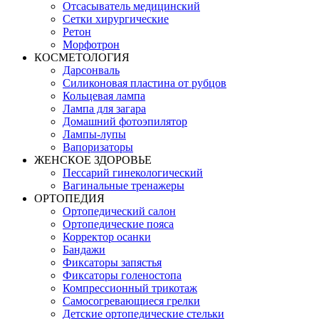
Отсасыватель медицинский
Сетки хирургические
Ретон
Морфотрон
КОСМЕТОЛОГИЯ
Дарсонваль
Силиконовая пластина от рубцов
Кольцевая лампа
Лампа для загара
Домашний фотоэпилятор
Лампы-лупы
Вапоризаторы
ЖЕНСКОЕ ЗДОРОВЬЕ
Пессарий гинекологический
Вагинальные тренажеры
ОРТОПЕДИЯ
Ортопедический салон
Ортопедические пояса
Корректор осанки
Бандажи
Фиксаторы запястья
Фиксаторы голеностопа
Компрессионный трикотаж
Самосогревающиеся грелки
Детские ортопедические стельки