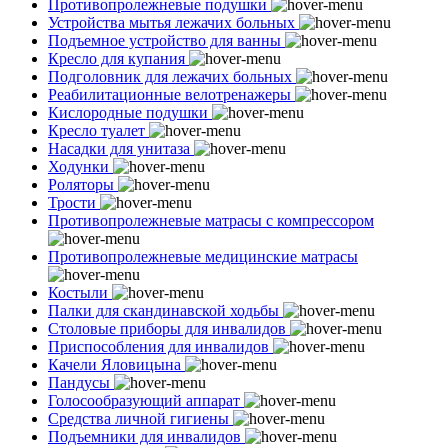
Противопролежневые подушки
Устройства мытья лежачих больных
Подъемное устройство для ванны
Кресло для купания
Подголовник для лежачих больных
Реабилитационные велотренажеры
Кислородные подушки
Кресло туалет
Насадки для унитаза
Ходунки
Роляторы
Трости
Противопролежневые матрасы с компрессором
Противопролежневые медицинские матрасы
Костыли
Палки для скандинавской ходьбы
Столовые приборы для инвалидов
Приспособления для инвалидов
Качели Яловицына
Пандусы
Голосообразующий аппарат
Средства личной гигиены
Подъемники для инвалидов