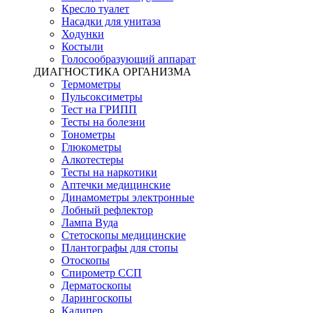
Кресло туалет
Насадки для унитаза
Ходунки
Костыли
Голосообразующий аппарат
ДИАГНОСТИКА ОРГАНИЗМА
Термометры
Пульсоксиметры
Тест на ГРИПП
Тесты на болезни
Тонометры
Глюкометры
Алкотестеры
Тесты на наркотики
Аптечки медицинские
Динамометры электронные
Лобный рефлектор
Лампа Вуда
Стетоскопы медицинские
Плантографы для стопы
Отоскопы
Спирометр ССП
Дерматоскопы
Ларингоскопы
Калипер