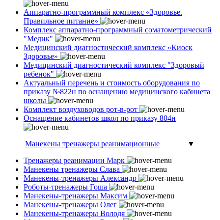
Аппаратно-программный комплекс «Здоровье.
Правильное питание»
Комплекс аппаратно-программный соматометрический
"Медик"
Медицинский диагностический комплекс «Киоск
Здоровье»
Медицинский диагностический комплекс "Здоровый
ребенок"
Актуальный перечень и стоимость оборудования по
приказу №822н по оснащению медицинского кабинета
школы
Комплект воздуховодов рот-в-рот
Оснащение кабинетов школ по приказу 804н
Манекены тренажеры реанимационные
▼
Тренажеры реанимации Марк
Манекены тренажеры Слава
Манекены-тренажеры Александр
Роботы-тренажеры Гоша
Манекены-тренажеры Максим
Манекены-тренажеры Олег
Манекены-тренажеры Володя