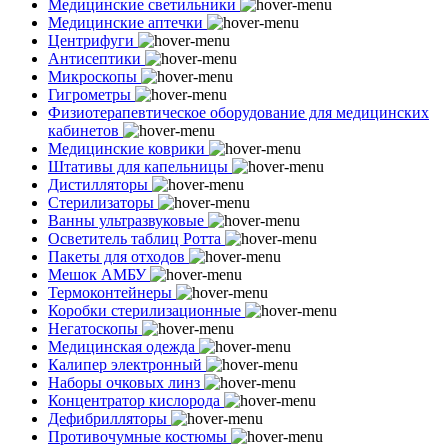
Медицинские светильники
Медицинские аптечки
Центрифуги
Антисептики
Микроскопы
Гигрометры
Физиотерапевтическое оборудование для медицинских
кабинетов
Медицинские коврики
Штативы для капельницы
Дистилляторы
Стерилизаторы
Ванны ультразвуковые
Осветитель таблиц Ротта
Пакеты для отходов
Мешок АМБУ
Термоконтейнеры
Коробки стерилизационные
Негатоскопы
Медицинская одежда
Калипер электронный
Наборы очковых линз
Концентратор кислорода
Дефибрилляторы
Противочумные костюмы