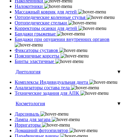
Наколенники
Налокотники
Массажный коврик для детей
Ортопедические коленные стулья
Ортопедические стельки
Корректоры осанки для детей
Бандажи грыжевые
Бандажи при опущении внутренних органов
Фиксаторы суставов
Поясничные корсеты
Бинты эластичные
Диетология
▼
Комплексы Индивидуальная диета
Анализаторы состава тела
Технические задания для АПК
Косметология
▼
Дарсонваль
Лампа для загара
Ирригаторы
Домашний фотоэпилятор
Парафиновые ванны