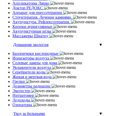
Аппликаторы Ляпко
Доктор РЕДОКС
Аппарат для прессотерапии
Стоунтерапия. Лечение камнями.
Акупунктура. Рефлексотерапия.
Кнопки аурикулярные
Акупунктурные иглы
Массажеры Шиатцу
Домашняя экология
▼
Баллончики кислородные
Ионизаторы воздуха
Солевые лампы для дома
Увлажнители воздуха
Серебрители воды
Живая и мертвая вода
Грелки
Дозиметры радиации
Экотестер
Нитратомер
Ледоходы
Озонаторы
Уход за больными
▼