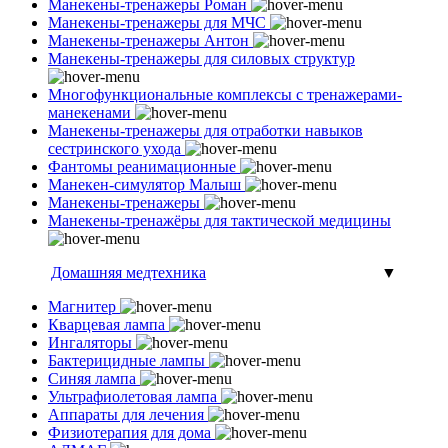
Манекены-тренажеры Роман
Манекены-тренажеры для МЧС
Манекены-тренажеры Антон
Манекены-тренажеры для силовых структур
Многофункциональные комплексы с тренажерами-
манекенами
Манекены-тренажеры для отработки навыков
сестринского ухода
Фантомы реанимационные
Манекен-симулятор Малыш
Манекены-тренажеры
Манекены-тренажёры для тактической медицины
Домашняя медтехника
▼
Магнитер
Кварцевая лампа
Ингаляторы
Бактерицидные лампы
Синяя лампа
Ультрафиолетовая лампа
Аппараты для лечения
Физиотерапия для дома