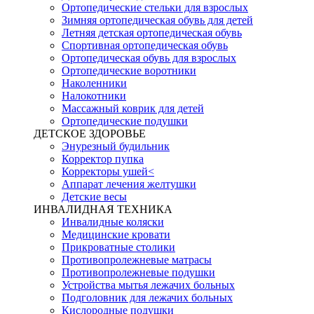
Ортопедические стельки для взрослых
Зимняя ортопедическая обувь для детей
Летняя детская ортопедическая обувь
Спортивная ортопедическая обувь
Ортопедическая обувь для взрослых
Ортопедические воротники
Наколенники
Налокотники
Массажный коврик для детей
Ортопедические подушки
ДЕТСКОЕ ЗДОРОВЬЕ
Энурезный будильник
Корректор пупка
Корректоры ушей<
Аппарат лечения желтушки
Детские весы
ИНВАЛИДНАЯ ТЕХНИКА
Инвалидные коляски
Медицинские кровати
Прикроватные столики
Противопролежневые матрасы
Противопролежневые подушки
Устройства мытья лежачих больных
Подголовник для лежачих больных
Кислородные подушки