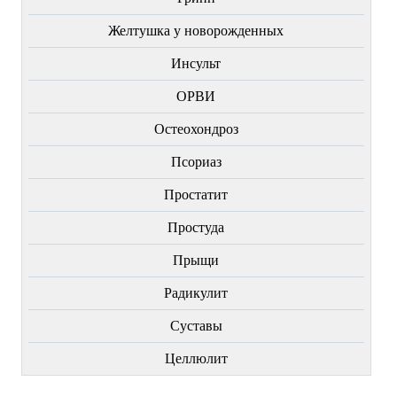
Желтушка у новорожденных
Инсульт
ОРВИ
Остеохондроз
Пcориаз
Простатит
Простуда
Прыщи
Радикулит
Суставы
Целлюлит