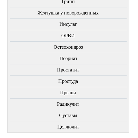
Грипп
Желтушка у новорожденных
Инсульт
ОРВИ
Остеохондроз
Пcориаз
Простатит
Простуда
Прыщи
Радикулит
Суставы
Целлюлит