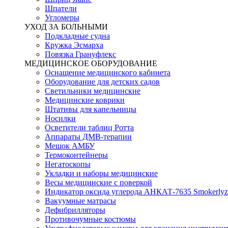
Шпатели
Угломеры
УХОД ЗА БОЛЬНЫМИ
Подкладные судна
Кружка Эсмарха
Повязка Грануфлекс
МЕДИЦИНСКОЕ ОБОРУДОВАНИЕ
Оснащение медицинского кабинета
Оборудование для детских садов
Светильники медицинские
Медицинские коврики
Штативы для капельницы
Носилки
Осветители таблиц Ротта
Аппараты ДМВ-терапии
Мешок АМБУ
Термоконтейнеры
Негатоскопы
Укладки и наборы медицинские
Весы медицинские с поверкой
Индикатор оксида углерода АНКАТ-7635 Smokerlyz
Вакуумные матрасы
Дефибрилляторы
Противочумные костюмы