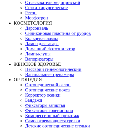
Отсасыватель медицинский
Сетки хирургические
Ретон
Морфотрон
КОСМЕТОЛОГИЯ
Дарсонваль
Силиконовая пластина от рубцов
Кольцевая лампа
Лампа для загара
Домашний фотоэпилятор
Лампы-лупы
Вапоризаторы
ЖЕНСКОЕ ЗДОРОВЬЕ
Пессарий гинекологический
Вагинальные тренажеры
ОРТОПЕДИЯ
Ортопедический салон
Ортопедические пояса
Корректор осанки
Бандажи
Фиксаторы запястья
Фиксаторы голеностопа
Компрессионный трикотаж
Самосогревающиеся грелки
Детские ортопедические стельки