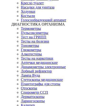
Кресло туалет
Насадки для унитаза
Ходунки
Костыли
Голосообразующий аппарат
ДИАГНОСТИКА ОРГАНИЗМА
Термометры
Пульсоксиметры
Тест на ГРИПП
Тесты на болезни
Тонометры
Глюкометры
Алкотестеры
Тесты на наркотики
Аптечки медицинские
Динамометры электронные
Лобный рефлектор
Лампа Вуда
Стетоскопы медицинские
Плантографы для стопы
Отоскопы
Спирометр ССП
Дерматоскопы
Ларингоскопы
Калипер