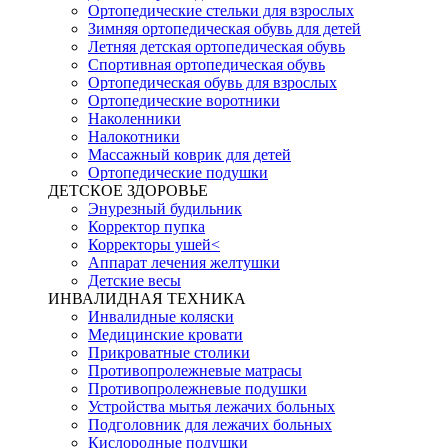
Ортопедические стельки для взрослых
Зимняя ортопедическая обувь для детей
Летняя детская ортопедическая обувь
Спортивная ортопедическая обувь
Ортопедическая обувь для взрослых
Ортопедические воротники
Наколенники
Налокотники
Массажный коврик для детей
Ортопедические подушки
ДЕТСКОЕ ЗДОРОВЬЕ
Энурезный будильник
Корректор пупка
Корректоры ушей<
Аппарат лечения желтушки
Детские весы
ИНВАЛИДНАЯ ТЕХНИКА
Инвалидные коляски
Медицинские кровати
Прикроватные столики
Противопролежневые матрасы
Противопролежневые подушки
Устройства мытья лежачих больных
Подголовник для лежачих больных
Кислородные подушки