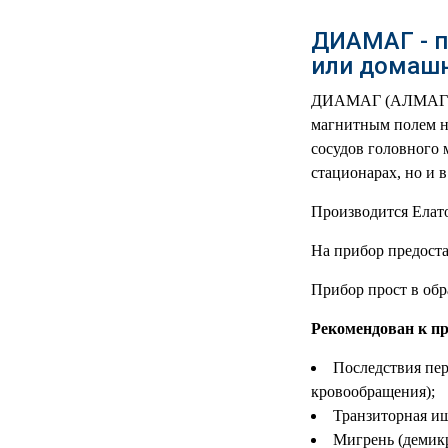
РЕАНИМАЦИОННЫЕ
ДИАМАГ - п
ДОМАШНЯЯ
▼
или домашн
МЕДТЕХНИКА
ДИАМАГ (АЛМАГ-03)
ОРТОПЕДИЯ
▼
магнитным полем на
сосудов головного 
ДИЕТОЛОГИЯ
▼
стационарах, но и 
КОСМЕТОЛОГИЯ
▼
Производится Ела
На прибор предоста
ЖЕНСКОЕ ЗДОРОВЬЕ
▼
Прибор прост в об
ДЕТСКОЕ ЗДОРОВЬЕ
▼
Рекомендован к п
ИНВАЛИДНАЯ
▼
Последствия пер
ТЕХНИКА
кровообращения);
ДИАГНОСТИКА
Транзиторная ише
▼
ОРГАНИЗМА
Мигрень (демикр