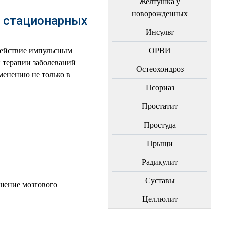
Желтушка у
новорожденных
в стационарных
Инсульт
действие импульсным
ОРВИ
 терапии заболеваний
Остеохондроз
менению не только в
Пcориаз
Простатит
Простуда
Прыщи
Радикулит
Суставы
шение мозгового
Целлюлит