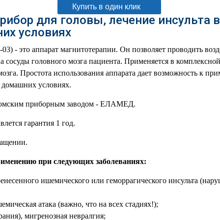
Купить в один клик
рибор для головы, лечение инсульта 
их условиях
 - это аппарат магнитотерапии. Он позволяет проводить воз
 сосуды головного мозга пациента. Применяется в комплексной
мозга. Простота использования аппарата дает возможность к при
в домашних условиях.
томским приборным заводом - ЕЛАМЕД.
влется гарантия 1 год.
ращении.
рименению при следующих заболеваниях:
енесенного ишемического или геморрагического инсульта (нару
мическая атака (важно, что на всех стадиях!);
ания), мигренозная невралгия;