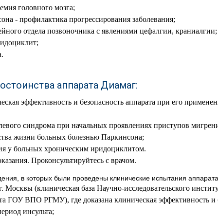
емия головного мозга;
она - профилактика прогрессирования заболевания;
йного отдела позвоночника с явлениями цефалгии, краниалгии;
идоциклит;
.
остоинства аппарата Диамаг:
еская эффективность и безопасность аппарата при его примене
левого синдрома при начальных проявлениях приступов мигрен
ства жизни больных болезнью Паркинсона;
ия у больных хроническим иридоциклитом.
азания. Проконсультируйтесь с врачом.
ения, в которых были проведены клинические испытания аппарата 
 Москвы (клиническая база Научно-исследовательского инстит
та ГОУ ВПО РГМУ), где доказана клиническая эффективность и
период инсульта;