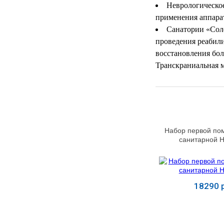
УЧЕБНЫХ
▼
Неврологическое
УЧРЕЖДЕНИЙ
применения аппарат
Санатории «Соло
ОРТОПЕДИЧЕСКИЙ
▼
МАГАЗИН Г.МОСКВА
проведения реабил
восстановления бо
Транскраниальная 
Набор первой по
санитарной 
18290 р
Купит