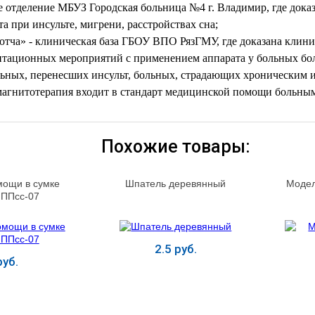
 отделение МБУЗ Городская больница №4 г. Владимир, где доказ
а при инсульте, мигрени, расстройствах сна;
тча» - клиническая база ГБОУ ВПО РязГМУ, где доказана клини
итационных мероприятий с применением аппарата у больных бо
льных, перенесших инсульт, больных, страдающих хроническим 
магнитотерапия входит в стандарт медицинской помощи больным
Похожие товары:
мощи в сумке
Шпатель деревянный
Модел
НППсс-07
2.5 руб.
уб.
ь
Купить