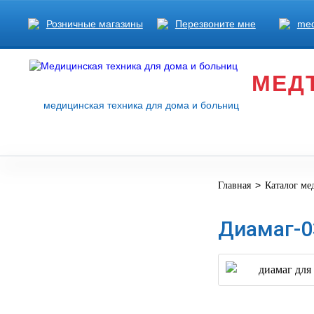
Розничные магазины
Перезвоните мне
med
МЕД
медицинская техника для дома и больниц
>
Главная
Каталог ме
МЕДИЦИНСКОЕ
▼
ОБОРУДОВАНИЕ
Диамаг-0
ОСНАЩЕНИЕ
МЕДИЦИНСКОГО
▼
КАБИНЕТА
МАНЕКЕНЫ
ТРЕНАЖЕРЫ
▼