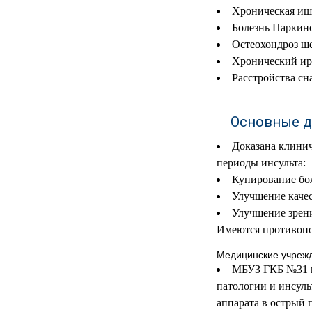
Хроническая иш
МЕДИЦИНСКИЕ
▼
Болезнь Паркинс
ИНСТРУМЕНТЫ
Остеохондроз ше
Хронический ир
ЛАБОРАТОРНАЯ
▼
МЕБЕЛЬ
Расстройства сна
МАССАЖНОЕ
▼
ОБОРУДОВАНИЕ
Основные д
Доказана клинич
ДОМАШНЯЯ
▼
ЭКОЛОГИЯ
периоды инсульта:
Купирование бо
УХОД ЗА БОЛЬНЫМИ
▼
Улучшение каче
Улучшение зрен
СЕНСОРНОЕ
Имеются противопок
▼
ОБОРУДОВАНИЕ
Медицинские учрежд
НАГЛЯДНЫЕ ПОСОБИЯ
▼
МБУЗ ГКБ №31 г.
патологии и инсуль
ОБОРУДОВАНИЕ ДЛЯ
аппарата в острый 