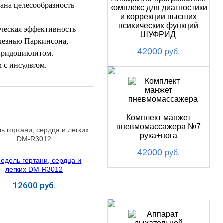
ана целесообразность
комплекс для диагностики
и коррекции высших
психических функций
ческая эффективность
ШУФРИД
лезнью Паркинсона,
42000
руб.
иридоциклитом.
 с инсультом.
Комплект манжет
пневмомассажера №7
ь гортани, сердца и легких
рука+нога
DM-R3012
42000
руб.
12600 руб.
ХИТ
Купить