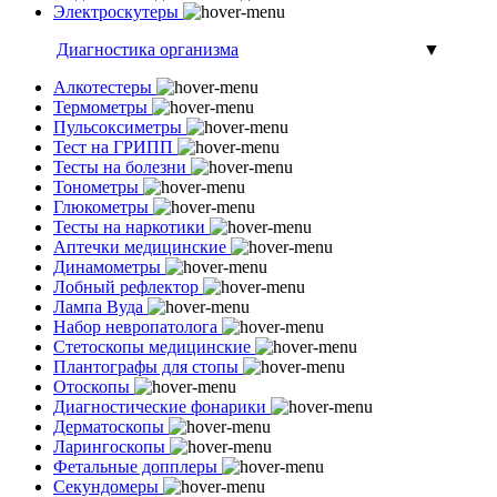
Электроскутеры
Диагностика организма
▼
Алкотестеры
Термометры
Пульсоксиметры
Тест на ГРИПП
Тесты на болезни
Тонометры
Глюкометры
Тесты на наркотики
Аптечки медицинские
Динамометры
Лобный рефлектор
Лампа Вуда
Набор невропатолога
Стетоскопы медицинские
Плантографы для стопы
Отоскопы
Диагностические фонарики
Дерматоскопы
Ларингоскопы
Фетальные допплеры
Секундомеры