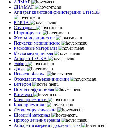
АЛМАГ
ДИАМАГ
Аппарат квантовой физиотерапии ВИТЯЗЬ
РИКТА
Самоздрав
Шприц-ручки
Жгуты медицинские
Перчатки медицинские
Расходные материалы
Маска медицинская
Аппарат ГЕСКА
Элфор
Дэнас
Невотон Фаам-1
Отсасыватель медицинский
Витафон
Помпа инфузионная
Катетеры
Мочеприемники
Калоприемники
Сетки хирургические
Шовный материал
Прибор лечения зрения
Аппарат измерения давления глаз