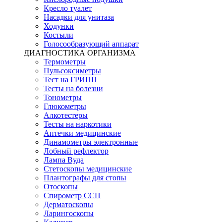
Кресло туалет
Насадки для унитаза
Ходунки
Костыли
Голосообразующий аппарат
ДИАГНОСТИКА ОРГАНИЗМА
Термометры
Пульсоксиметры
Тест на ГРИПП
Тесты на болезни
Тонометры
Глюкометры
Алкотестеры
Тесты на наркотики
Аптечки медицинские
Динамометры электронные
Лобный рефлектор
Лампа Вуда
Стетоскопы медицинские
Плантографы для стопы
Отоскопы
Спирометр ССП
Дерматоскопы
Ларингоскопы