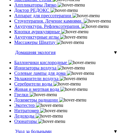
Аппликаторы Ляпко
Доктор РЕДОКС
Аппарат для прессотерапии
Стоунтерапия. Лечение камнями.
Акупунктура. Рефлексотерапия.
Кнопки аурикулярные
Акупунктурные иглы
Массажеры Шиатцу
Домашняя экология
▼
Баллончики кислородные
Ионизаторы воздуха
Солевые лампы для дома
Увлажнители воздуха
Серебрители воды
Живая и мертвая вода
Грелки
Дозиметры радиации
Экотестер
Нитратомер
Ледоходы
Озонаторы
Уход за больными
▼