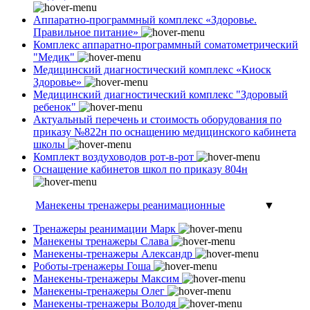
Аппаратно-программный комплекс «Здоровье.
Правильное питание»
Комплекс аппаратно-программный соматометрический
"Медик"
Медицинский диагностический комплекс «Киоск
Здоровье»
Медицинский диагностический комплекс "Здоровый
ребенок"
Актуальный перечень и стоимость оборудования по
приказу №822н по оснащению медицинского кабинета
школы
Комплект воздуховодов рот-в-рот
Оснащение кабинетов школ по приказу 804н
Манекены тренажеры реанимационные
▼
Тренажеры реанимации Марк
Манекены тренажеры Слава
Манекены-тренажеры Александр
Роботы-тренажеры Гоша
Манекены-тренажеры Максим
Манекены-тренажеры Олег
Манекены-тренажеры Володя