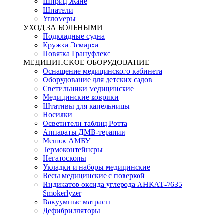
Шприц Жане
Шпатели
Угломеры
УХОД ЗА БОЛЬНЫМИ
Подкладные судна
Кружка Эсмарха
Повязка Грануфлекс
МЕДИЦИНСКОЕ ОБОРУДОВАНИЕ
Оснащение медицинского кабинета
Оборудование для детских садов
Светильники медицинские
Медицинские коврики
Штативы для капельницы
Носилки
Осветители таблиц Ротта
Аппараты ДМВ-терапии
Мешок АМБУ
Термоконтейнеры
Негатоскопы
Укладки и наборы медицинские
Весы медицинские с поверкой
Индикатор оксида углерода АНКАТ-7635
Smokerlyzer
Вакуумные матрасы
Дефибрилляторы