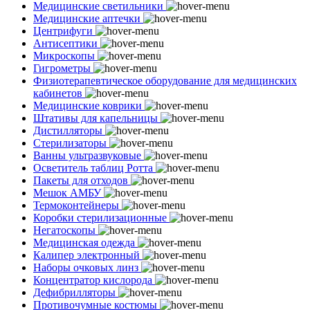
Медицинские светильники
Медицинские аптечки
Центрифуги
Антисептики
Микроскопы
Гигрометры
Физиотерапевтическое оборудование для медицинских
кабинетов
Медицинские коврики
Штативы для капельницы
Дистилляторы
Стерилизаторы
Ванны ультразвуковые
Осветитель таблиц Ротта
Пакеты для отходов
Мешок АМБУ
Термоконтейнеры
Коробки стерилизационные
Негатоскопы
Медицинская одежда
Калипер электронный
Наборы очковых линз
Концентратор кислорода
Дефибрилляторы
Противочумные костюмы