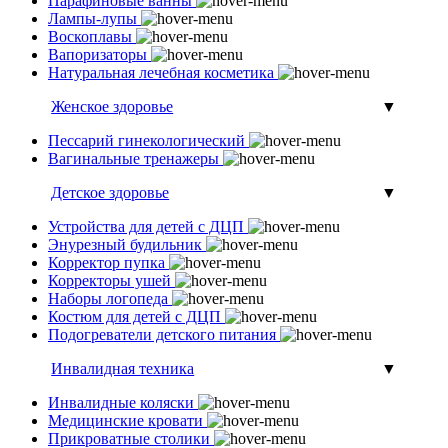
Парафиновые ванны
Лампы-лупы
Воскоплавы
Вапоризаторы
Натуральная лечебная косметика
Женское здоровье
▼
Пессарий гинекологический
Вагинальные тренажеры
Детское здоровье
▼
Устройства для детей с ДЦП
Энурезный будильник
Корректор пупка
Корректоры ушей
Наборы логопеда
Костюм для детей с ДЦП
Подогреватели детского питания
Инвалидная техника
▼
Инвалидные коляски
Медицинские кровати
Прикроватные столики