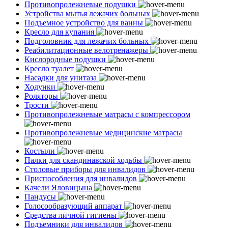
Противопролежневые подушки
Устройства мытья лежачих больных
Подъемное устройство для ванны
Кресло для купания
Подголовник для лежачих больных
Реабилитационные велотренажеры
Кислородные подушки
Кресло туалет
Насадки для унитаза
Ходунки
Роляторы
Трости
Противопролежневые матрасы с компрессором
Противопролежневые медицинские матрасы
Костыли
Палки для скандинавской ходьбы
Столовые приборы для инвалидов
Приспособления для инвалидов
Качели Яловицына
Пандусы
Голосообразующий аппарат
Средства личной гигиены
Подъемники для инвалидов