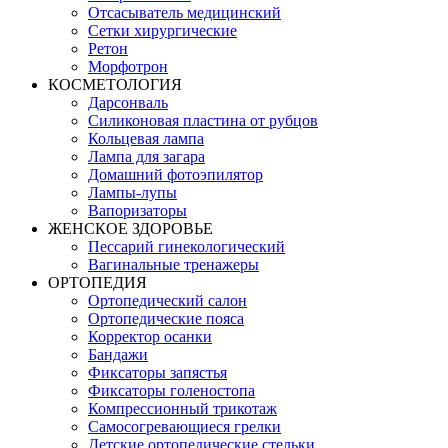
Отсасыватель медицинский
Сетки хирургические
Ретон
Морфотрон
КОСМЕТОЛОГИЯ
Дарсонваль
Силиконовая пластина от рубцов
Кольцевая лампа
Лампа для загара
Домашний фотоэпилятор
Лампы-лупы
Вапоризаторы
ЖЕНСКОЕ ЗДОРОВЬЕ
Пессарий гинекологический
Вагинальные тренажеры
ОРТОПЕДИЯ
Ортопедический салон
Ортопедические пояса
Корректор осанки
Бандажи
Фиксаторы запястья
Фиксаторы голеностопа
Компрессионный трикотаж
Самосогревающиеся грелки
Детские ортопедические стельки