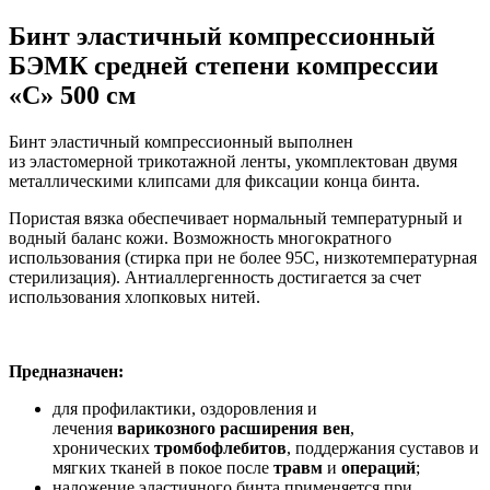
Бинт эластичный компрессионный
БЭМК средней степени компрессии
«С» 500 см
Бинт эластичный компрессионный выполнен
из эластомерной трикотажной ленты, укомплектован двумя
металлическими клипсами для фиксации конца бинта.
Пористая вязка обеспечивает нормальный температурный и
водный баланс кожи. Возможность многократного
использования (стирка при не более 95С, низкотемпературная
стерилизация). Антиаллергенность
достигается за счет
использования хлопковых нитей.
Предназначен:
для профилактики, оздоровления и
лечения
варикозного расширения вен
,
хронических
тромбофлебитов
, поддержания суставов и
мягких тканей в покое после
травм
и
операций
;
наложение эластичного бинта применяется при