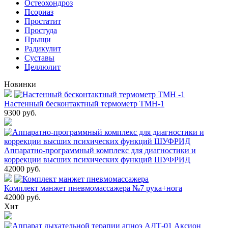
Остеохондроз
Пcориаз
Простатит
Простуда
Прыщи
Радикулит
Суставы
Целлюлит
Новинки
Настенный бесконтактный термометр ТМН-1
9300
руб.
Аппаратно-программный комплекс для диагностики и
коррекции высших психических функций ШУФРИД
42000
руб.
Комплект манжет пневмомассажера №7 рука+нога
42000
руб.
Хит