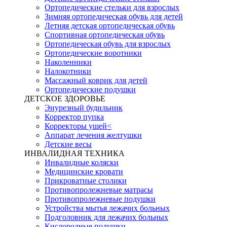
Ортопедические стельки для взрослых
Зимняя ортопедическая обувь для детей
Летняя детская ортопедическая обувь
Спортивная ортопедическая обувь
Ортопедическая обувь для взрослых
Ортопедические воротники
Наколенники
Налокотники
Массажный коврик для детей
Ортопедические подушки
ДЕТСКОЕ ЗДОРОВЬЕ
Энурезный будильник
Корректор пупка
Корректоры ушей<
Аппарат лечения желтушки
Детские весы
ИНВАЛИДНАЯ ТЕХНИКА
Инвалидные коляски
Медицинские кровати
Прикроватные столики
Противопролежневые матрасы
Противопролежневые подушки
Устройства мытья лежачих больных
Подголовник для лежачих больных
Кислородные подушки