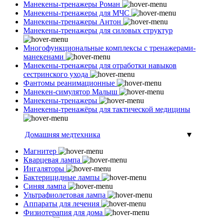
Манекены-тренажеры Роман
Манекены-тренажеры для МЧС
Манекены-тренажеры Антон
Манекены-тренажеры для силовых структур
Многофункциональные комплексы с тренажерами-
манекенами
Манекены-тренажеры для отработки навыков
сестринского ухода
Фантомы реанимационные
Манекен-симулятор Малыш
Манекены-тренажеры
Манекены-тренажёры для тактической медицины
Домашняя медтехника
▼
Магнитер
Кварцевая лампа
Ингаляторы
Бактерицидные лампы
Синяя лампа
Ультрафиолетовая лампа
Аппараты для лечения
Физиотерапия для дома